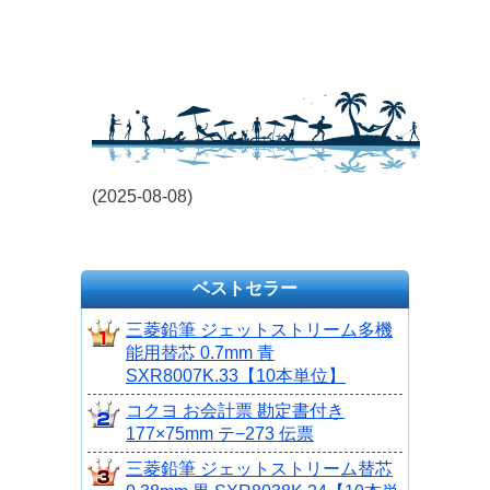
(2025-08-08)
ベストセラー
三菱鉛筆 ジェットストリーム多機
能用替芯 0.7mm 青
SXR8007K.33【10本単位】
コクヨ お会計票 勘定書付き
177×75mm テ−273 伝票
三菱鉛筆 ジェットストリーム替芯