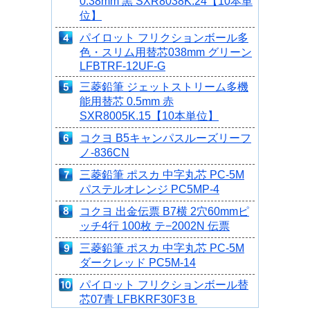
0.38mm 黒 SXR8038K.24【10本単
位】
パイロット フリクションボール多
色・スリム用替芯038mm グリーン
LFBTRF-12UF-G
三菱鉛筆 ジェットストリーム多機
能用替芯 0.5mm 赤
SXR8005K.15【10本単位】
コクヨ B5キャンパスルーズリーフ
ノ-836CN
三菱鉛筆 ポスカ 中字丸芯 PC-5M
パステルオレンジ PC5MP-4
コクヨ 出金伝票 B7横 2穴60mmピ
ッチ4行 100枚 テ−2002N 伝票
三菱鉛筆 ポスカ 中字丸芯 PC-5M
ダークレッド PC5M-14
パイロット フリクションボール替
芯07青 LFBKRF30F3Ｂ