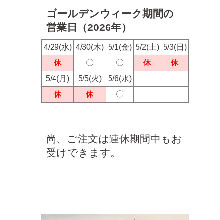
ゴールデンウィーク期間の
営業日（2026年）
4/29(水)
4/30(木)
5/1(金)
5/2(土)
5/3(日)
休
〇
〇
休
休
5/4(月)
5/5(火)
5/6(水)
休
休
〇
尚、ご注文は連休期間中もお
受けできます。