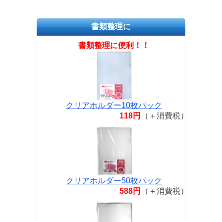
三菱鉛筆 ポスカ 中字丸芯 PC-5M
ネイビーブルー PC5M-9
書類整理に
パイロット フリクションボール4
0.5ホワイト P-LKFB-80EF-W
書類整理に便利！！
三菱鉛筆 ポスカ 中字丸芯 PC-5M
ダークブラウン PC5M.22
三菱鉛筆 ポスカ 中字丸芯 PC-5M
フューシャ PC5M-11
クリアホルダー10枚パック
三菱鉛筆 ボールペン替芯 S-7S 黒
118円
（＋消費税）
S7S.24
三菱鉛筆 ポスカ 中字丸芯 PC-5M
灰 PC5M-37
三菱鉛筆 ポスカ 中字丸芯 PC-5M
パステルグリーン PC5MP-6
クリアホルダー50枚パック
三菱鉛筆 ポスカ中字丸芯 PC-5M
588円
（＋消費税）
緑 6 PC5M-6
三菱鉛筆 シグノ太字ボールペン金