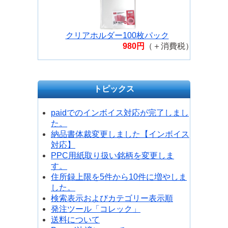
UM153.25
三菱鉛筆 ポスカ 中字丸芯 PC-5M
うすだいだい PC5M.54
クリアホルダー100枚パック
980円
（＋消費税）
トピックス
paidでのインボイス対応が完了しまし
た。
納品書体裁変更しました【インボイス
対応】
PPC用紙取り扱い銘柄を変更しま
す。
住所録上限を5件から10件に増やしま
した。
検索表示およびカテゴリー表示順
発注ツール「コレック」
送料について