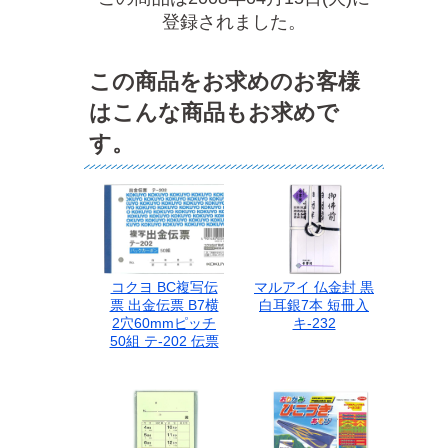
登録されました。
この商品をお求めのお客様
はこんな商品もお求めで
す。
コクヨ BC複写伝
マルアイ 仏金封 黒
票 出金伝票 B7横
白耳銀7本 短冊入
2穴60mmピッチ
キ-232
50組 テ-202 伝票