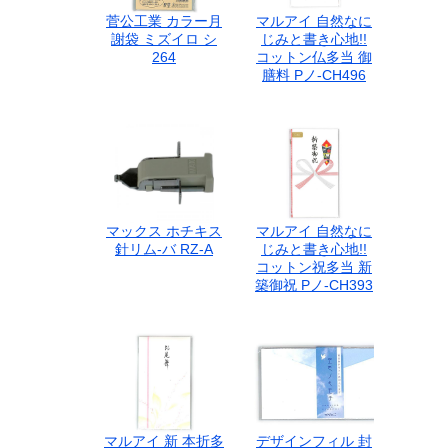
菅公工業 カラー月
マルアイ 自然なに
謝袋 ミズイロ シ
じみと書き心地!!
264
コットン仏多当 御
膳料 Pノ-CH496
マックス ホチキス
マルアイ 自然なに
針リム-バ RZ-A
じみと書き心地!!
コットン祝多当 新
築御祝 Pノ-CH393
マルアイ 新 本折多
デザインフィル 封