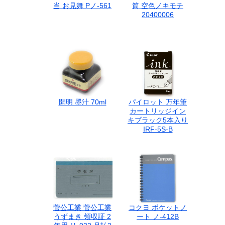
当 お見舞 Pノ-561
筒 空色ノキモチ
20400006
開明 墨汁 70ml
パイロット 万年筆
カートリッジイン
キブラック5本入り
IRF-5S-B
菅公工業 菅公工業
コクヨ ポケットノ
うずまき 領収証 2
ート ノ-412B