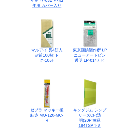
年用 リ-032 月払2
年用 カバー入り
マルアイ 長4筋入
東京画鋲製作所 LP
封筒100枚 ト
ニューアートピン
ク-105H
透明 LP-014カヒ
ゼブラ マッキー極
キングジム シンプ
細赤 MO-120-MC-
リーズCF(透
R
明)20P 黄緑
184TSPキミ