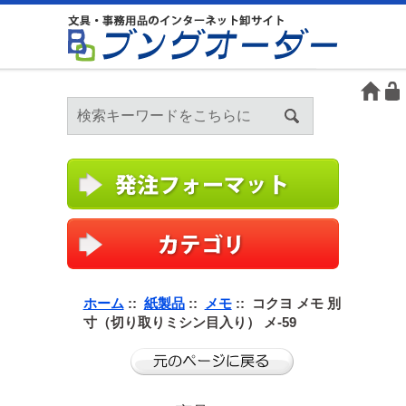
ホーム
::
紙製品
::
メモ
:: コクヨ メモ 別
寸（切り取りミシン目入り） メ-59