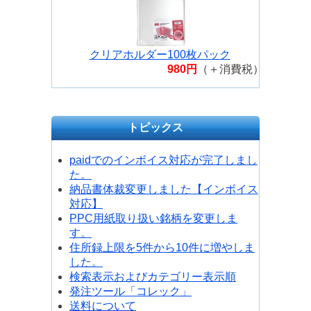
クリアホルダー100枚パック
980円
（＋消費税）
トピックス
paidでのインボイス対応が完了しまし
た。
納品書体裁変更しました【インボイス
対応】
PPC用紙取り扱い銘柄を変更しま
す。
住所録上限を5件から10件に増やしま
した。
検索表示およびカテゴリー表示順
発注ツール「コレック」
送料について