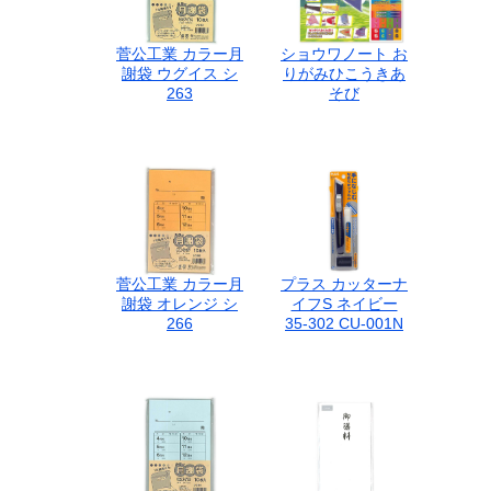
菅公工業 カラー月
ショウワノート お
謝袋 ウグイス シ
りがみひこうきあ
263
そび
菅公工業 カラー月
プラス カッターナ
謝袋 オレンジ シ
イフS ネイビー
266
35-302 CU-001N