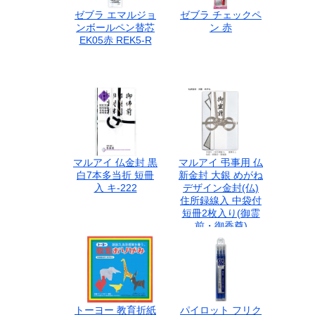
ゼブラ エマルジョ
ゼブラ チェックペ
ンボールペン替芯
ン 赤
EK05赤 REK5-R
マルアイ 仏金封 黒
マルアイ 弔事用 仏
白7本多当折 短冊
新金封 大銀 めがね
入 キ-222
デザイン金封(仏)
住所録線入 中袋付
短冊2枚入り(御霊
前・御香奠)
キ-342
トーヨー 教育折紙
パイロット フリク