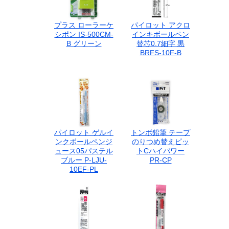
プラス ローラーケ
パイロット アクロ
シポン IS-500CM-
インキボールペン
B グリーン
替芯0.7細字 黒
BRFS-10F-B
パイロット ゲルイ
トンボ鉛筆 テープ
ンクボールペンジ
のりつめ替えピッ
ュース05パステル
トCハイパワー
ブルー P-LJU-
PR-CP
10EF-PL