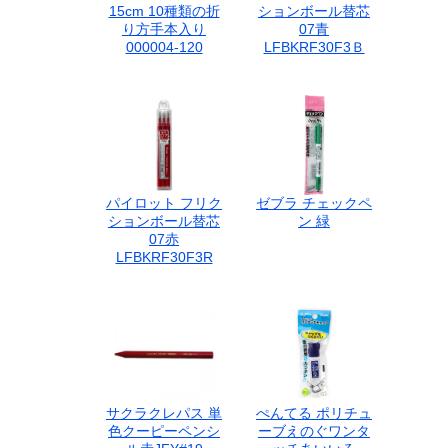
15cm 10種類の折
ションボール替芯
り方手本入り
07青
000004-120
LFBKRF30F3Ｂ
パイロット フリク
ゼブラ チェックペ
ションボール替芯
ン 緑
07赤
LFBKRF30F3R
サクラクレパス 単
ぺんてる ポリチュ
色クーピーペンシ
ーブえのぐワンタ