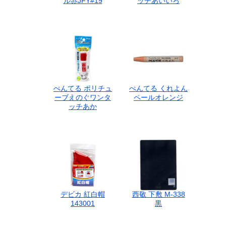
ル赤JFY#19
ッチあいいろ
ぺんてる ポリチュ
ぺんてる くれよん
ーブえのぐワンタ
ペールオレンジ
ッチあか
デビカ 紅白帽
西敬 下敷 M-338
143001
黒