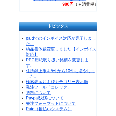
980円
（＋消費税）
トピックス
paidでのインボイス対応が完了しまし
た。
納品書体裁変更しました【インボイス
対応】
PPC用紙取り扱い銘柄を変更しま
す。
住所録上限を5件から10件に増やしま
した。
検索表示およびカテゴリー表示順
発注ツール「コレック」
送料について
Paypal決済について
発注フォーマットについて
Paid（後払いシステム）