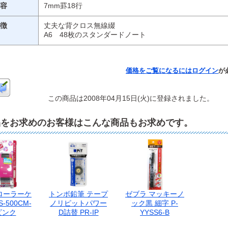
容
7mm罫18行
徴
丈夫な背クロス無線綴
A6 48枚のスタンダードノート
価格をご覧になるには
ログイン
が
この商品は2008年04月15日(火)に登録されました。
品をお求めのお客様はこんな商品もお求めです。
ローラーケ
トンボ鉛筆 テープ
ゼブラ マッキーノ
-500CM-
ノリピットパワー
ック黒 細字 P-
ピンク
D詰替 PR-IP
YYSS6-B