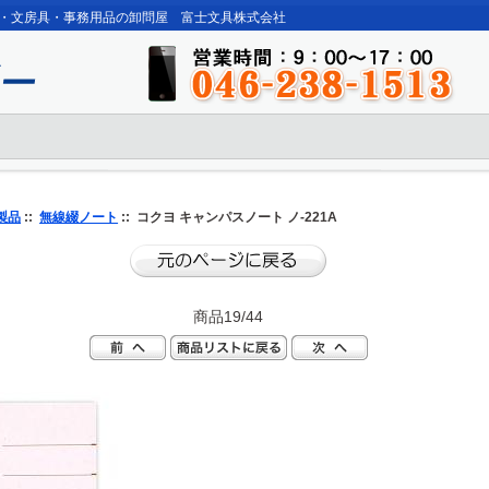
・文房具・事務用品の卸問屋 富士文具株式会社
製品
::
無線綴ノート
:: コクヨ キャンパスノート ノ-221A
商品19/44