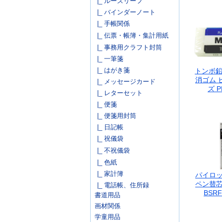
|_ ルーズリーフ
|_ バインダーノート
|_ 手帳関係
|_ 伝票・帳簿・集計用紙
|_ 事務用クラフト封筒
|_ 一筆箋
|_ はがき箋
トンボ鉛
消ゴム 
|_ メッセージカード
ズ P
|_ レターセット
|_ 便箋
|_ 便箋用封筒
|_ 日記帳
|_ 祝儀袋
|_ 不祝儀袋
|_ 色紙
|_ 家計簿
パイロッ
ペン替芯
|_ 電話帳、住所録
BSRF
書道用品
画材関係
学童用品