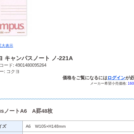
拡大表示
 キャンパスノート ノ-221A
ード: 4901480095264
ー: コクヨ
価格をご覧になるには
ログイン
が
メーカー希望小売価格:
160
usノートA6 A罫48枚
イズ
A6 W105×H148mm