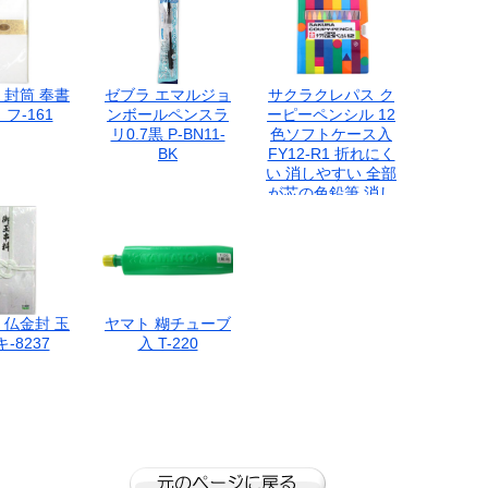
 封筒 奉書
ゼブラ エマルジョ
サクラクレパス ク
フ-161
ンボールペンスラ
ーピーペンシル 12
リ0.7黒 P-BN11-
色ソフトケース入
BK
FY12-R1 折れにく
い 消しやすい 全部
が芯の色鉛筆 消し
ゴム付き 削り器付
き
 仏金封 玉
ヤマト 糊チューブ
-8237
入 T-220