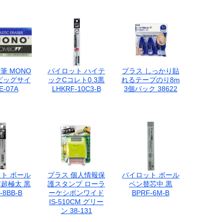
筆 MONO
パイロット ハイテ
プラス しっかり貼
ビッグサイ
ックCコレト0.3黒
れるテープのり8m
E-07A
LHKRF-10C3-B
3個パック 38622
ト ボール
プラス 個人情報保
パイロット ボール
超極太 黒
護スタンプ ローラ
ペン替芯中 黒
-8BB-B
ーケシポンワイド
BPRF-6M-B
IS-510CM グリー
ン 38-131