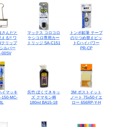
はさんだと
マックス コロコロ
トンボ鉛筆 テープ
える!! ワ
ケシコロ専用カー
のりつめ替えピッ
Wクリップ
トリッジ SA-C151
トCハイパワー
 シルバー
PR-CP
-00SV
ハイマッキ
呉竹 ぼくてきキッ
3M ポストイット
150-MC-
ズ クマモン柄
ノート 75x50イエ
BL
180ml BA15-18
ロー 656RP-Y-H