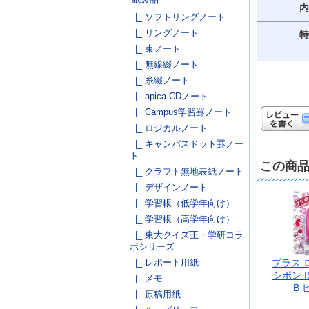
内
|_ ソフトリングノート
|_ リングノート
特
|_ 束ノート
|_ 無線綴ノート
|_ 糸綴ノート
|_ apica CDノート
|_ Campus学習罫ノート
|_ ロジカルノート
|_ キャンパスドット罫ノー
ト
この商
|_ クラフト無地表紙ノート
|_ デザインノート
|_ 学習帳（低学年向け）
|_ 学習帳（高学年向け）
|_ 東大クイズ王・学研コラ
ボシリーズ
|_ レポート用紙
プラス 
シポン IS
|_ メモ
B 
|_ 原稿用紙