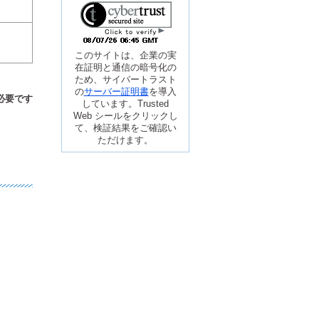
このサイトは、企業の実
在証明と通信の暗号化の
ため、サイバートラスト
の
サーバー証明書
を導入
必要です
しています。Trusted
Web シールをクリックし
て、検証結果をご確認い
ただけます。