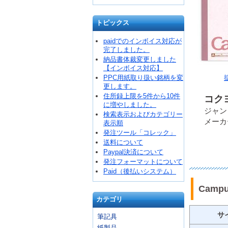
トピックス
paidでのインボイス対応が
完了しました。
納品書体裁変更しました
【インボイス対応】
PPC用紙取り扱い銘柄を変
更します。
住所録上限を5件から10件
コクヨ
に増やしました。
ジャンコ
検索表示およびカテゴリー
メーカ
表示順
発注ツール「コレック」
送料について
Paypal決済について
発注フォーマットについて
Paid（後払いシステム）
Camp
カテゴリ
サ
筆記具
紙製品