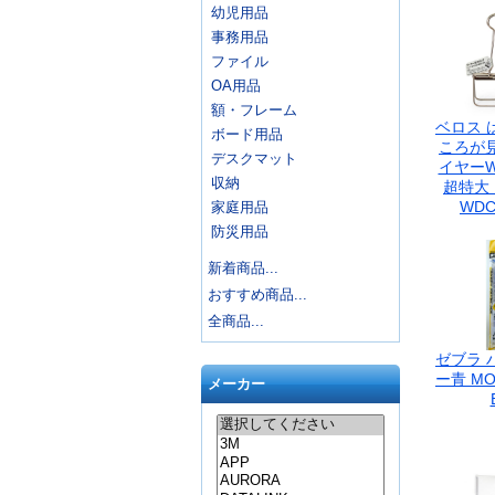
幼児用品
事務用品
ファイル
OA用品
額・フレーム
ベロス 
ボード用品
ころが見
デスクマット
イヤー
収納
超特大
WDC
家庭用品
防災用品
新着商品...
おすすめ商品...
全商品...
ゼブラ 
ー青 MO-
メーカー