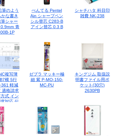
鉛筆のよう
ぺんてる Pentel
シャチハタ 科目印
らかな書き
Ain シャープペン
雑費 NK-238
 鉛筆シャー
シル替芯 C283-B
 0.9mm 青
アイン替芯 0.3 B
200B-1P
NC複写簿
ゼブラ マッキー極
キングジム 取扱説
B7横 5行
細 紫 P-MO-150-
明書ファイル用ポ
−361 軽減
MC-PU
ケット(30穴)
 適格請求
2630PB
方式 イン
度対応 伝
票