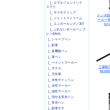
|_ エマルジョンインク
スラリ
|_ サラサクリップ
トンボ鉛
|_ ジェットストリーム
ーカー
|_ ユニボールシグノ307
GCA
|_ ぶれないボールペンブ
レン(blen)
|_ シャープペン
|_ 鉛筆
|_ 多機能ペン
|_ 筆ペン
|_ ペイントマーカー
三菱鉛
|_ ポスカ
NO88
|_ 万年筆
|_ 水性サインペン
|_ 水性マーカー
|_ 油性マーカー
|_ 消せる蛍光ペン
|_ 蛍光ペン
|_ 鉛筆サヤ