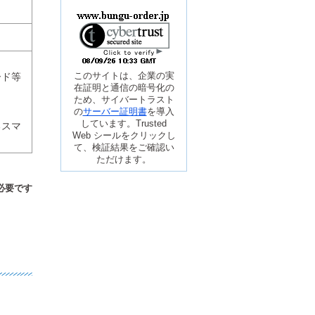
このサイトは、企業の実
ード等
在証明と通信の暗号化の
ため、サイバートラスト
の
サーバー証明書
を導入
しています。Trusted
るスマ
Web シールをクリックし
て、検証結果をご確認い
ただけます。
必要です