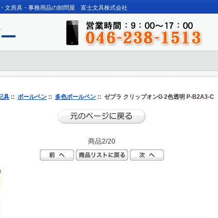
・文房具・事務用品の卸問屋 富士文具株式会社
記具
::
ボールペン
::
多色ボールペン
:: ゼブラ クリップオンG 2色透明 P-B2A3-C
商品2/20