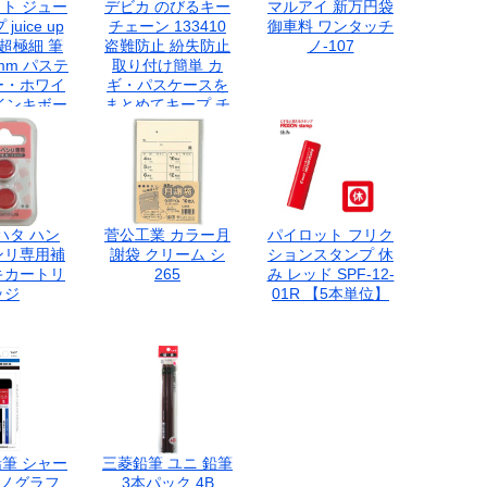
ト ジュー
デビカ のびるキー
マルアイ 新万円袋
uice up
チェーン 133410
御車料 ワンタッチ
 超極細 筆
盗難防止 紛失防止
ノ-107
mm パステ
取り付け簡単 カ
ー・ホワイ
ギ・パスケースを
インキボー
まとめてキープ チ
PLJP-
ェーンの長さ最大
S4-W
約90cm(通常約
24.5cm) 金属フッ
ク3コ付き
ハタ ハン
菅公工業 カラー月
パイロット フリク
ンリ専用補
謝袋 クリーム シ
ションスタンプ 休
キカートリ
265
み レッド SPF-12-
ッジ
01R 【5本単位】
筆 シャー
三菱鉛筆 ユニ 鉛筆
モノグラフ
3本パック 4B