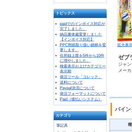
トピックス
paidでのインボイス対応が
完了しました。
納品書体裁変更しました
【インボイス対応】
PPC用紙取り扱い銘柄を変
拡大表
更します。
住所録上限を5件から10件
ゼブラ
に増やしました。
ジャンコ
検索表示およびカテゴリー
メーカ
表示順
発注ツール「コレック」
送料について
Paypal決済について
発注フォーマットについて
Paid（後払いシステム）
バイン
カテゴリ
種
筆記具