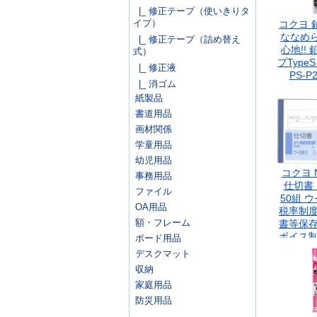
|_ 修正テープ（使いきりタ
イプ）
コクヨ 
ななめ
|_ 修正テープ（詰め替え
心地!!
式）
プTypeS
|_ 修正液
PS-P
|_ 消ゴム
紙製品
書道用品
画材関係
学童用品
幼児用品
コクヨ 
事務用品
仕切書 
ファイル
50組 ウ
OA用品
税率制度
額・フレーム
書等保存
ボイス制
ボード用品
デスクマット
収納
家庭用品
防災用品