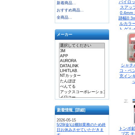
パイロッ
新着商品...
スアップ j
おすすめ商品...
0.4mm
全商品...
跡幅0.3
ルカラ
ト ゲル
ルペン 
メーカー
20
シャチ
コ・ベ
充イン
新着情報 [詳細]
2026-05-15
5/29(金)は棚卸業務のため終
トンボ鉛
日お休みさせていただきま
プ芯 
す