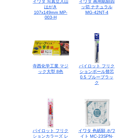
イワタ 写真立入山
イワタ 画用紙額四
はがき
ッ切 ナチュラル
107x149mm MP-
MG-42NT-4
003-H
寺西化学工業 マジ
パイロット フリク
ック大型 8色
ションボール替芯
0.5 ブルーブラッ
ク
パイロット フリク
イワタ 色紙額 ホワ
ションカラーズ レ
イト MC-23SPN-