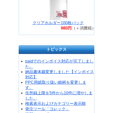
クリアホルダー100枚パック
980円
（＋消費税）
トピックス
paidでのインボイス対応が完了しまし
た。
納品書体裁変更しました【インボイス
対応】
PPC用紙取り扱い銘柄を変更しま
す。
住所録上限を5件から10件に増やしま
した。
検索表示およびカテゴリー表示順
発注ツール「コレック」