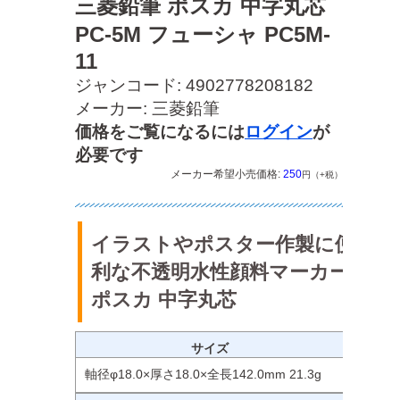
三菱鉛筆 ポスカ 中字丸芯
PC-5M フューシャ PC5M-
11
ジャンコード: 4902778208182
メーカー: 三菱鉛筆
価格をご覧になるには
ログイン
が
必要です
メーカー希望小売価格:
250
円（+税）
イラストやポスター作製に便
利な不透明水性顔料マーカー
ポスカ 中字丸芯
サイズ
軸径φ18.0×厚さ18.0×全長142.0mm 21.3g