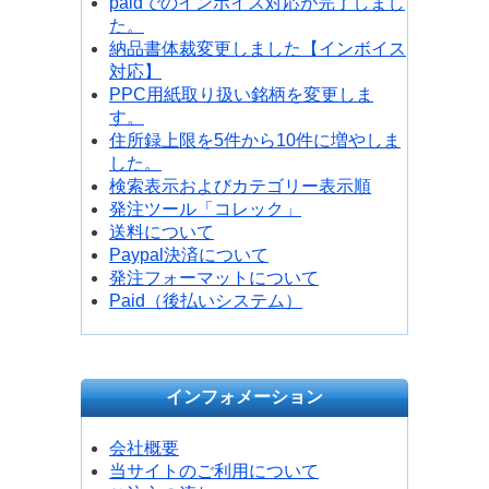
paidでのインボイス対応が完了しまし
た。
納品書体裁変更しました【インボイス
対応】
PPC用紙取り扱い銘柄を変更しま
す。
住所録上限を5件から10件に増やしま
した。
検索表示およびカテゴリー表示順
発注ツール「コレック」
送料について
Paypal決済について
発注フォーマットについて
Paid（後払いシステム）
インフォメーション
会社概要
当サイトのご利用について