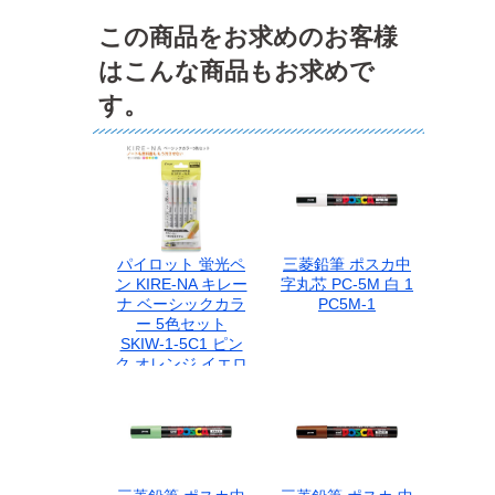
この商品をお求めのお客様
はこんな商品もお求めで
す。
パイロット 蛍光ペ
三菱鉛筆 ポスカ中
ン KIRE-NA キレー
字丸芯 PC-5M 白 1
ナ ベーシックカラ
PC5M-1
ー 5色セット
SKIW-1-5C1 ピン
ク オレンジ イエロ
ー グリーン ブルー
ツインキャップ式
水性顔料インキ 速
乾 まっすぐ線が引
ける キチントガイ
ド ノート 教科書