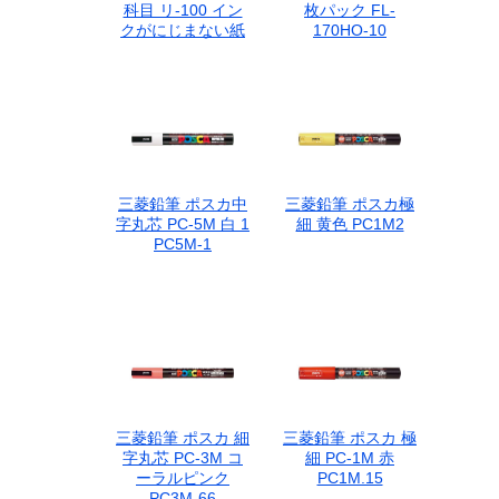
科目 リ-100 イン
枚パック FL-
クがにじまない紙
170HO-10
三菱鉛筆 ポスカ中
三菱鉛筆 ポスカ極
字丸芯 PC-5M 白 1
細 黄色 PC1M2
PC5M-1
三菱鉛筆 ポスカ 細
三菱鉛筆 ポスカ 極
字丸芯 PC-3M コ
細 PC-1M 赤
ーラルピンク
PC1M.15
PC3M-66