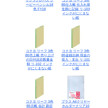
サクラクレパス ク
コクヨ リーフ 3色
ーピーペンシル18
B5仕入帳 仕入れ発
色 FY18
生順に記録 リ-103
インクがにじまな
い紙
コクヨ リーフ 3色
コクヨ リーフ 3色
B5売上帳 売り上げ
B5金銭出納 現金の
の日付品目数量金
収入・支出 リ-101
額 リ-102 インク
インクがにじまな
がにじまない紙
い紙
コクヨ リーフ 3色
プラス A4クリヤー
B5元帳 会計 勘定
ホルダークリア10