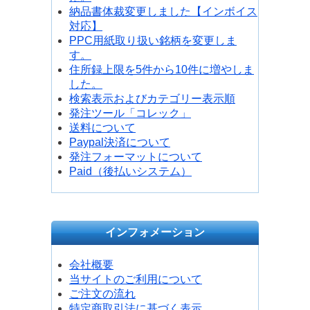
納品書体裁変更しました【インボイス
対応】
PPC用紙取り扱い銘柄を変更しま
す。
住所録上限を5件から10件に増やしま
した。
検索表示およびカテゴリー表示順
発注ツール「コレック」
送料について
Paypal決済について
発注フォーマットについて
Paid（後払いシステム）
インフォメーション
会社概要
当サイトのご利用について
ご注文の流れ
特定商取引法に基づく表示