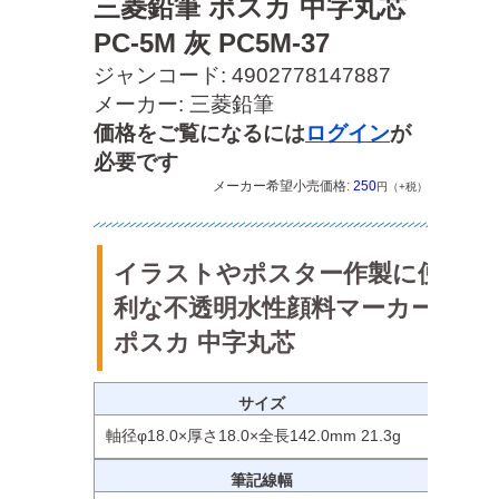
三菱鉛筆 ポスカ 中字丸芯
PC-5M 灰 PC5M-37
ジャンコード: 4902778147887
メーカー: 三菱鉛筆
価格をご覧になるには
ログイン
が
必要です
メーカー希望小売価格:
250
円（+税）
イラストやポスター作製に便
利な不透明水性顔料マーカー
ポスカ 中字丸芯
サイズ
軸径φ18.0×厚さ18.0×全長142.0mm 21.3g
筆記線幅