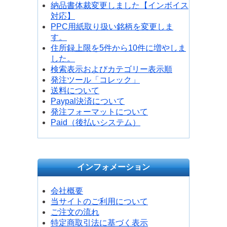
納品書体裁変更しました【インボイス
対応】
PPC用紙取り扱い銘柄を変更しま
す。
住所録上限を5件から10件に増やしま
した。
検索表示およびカテゴリー表示順
発注ツール「コレック」
送料について
Paypal決済について
発注フォーマットについて
Paid（後払いシステム）
インフォメーション
会社概要
当サイトのご利用について
ご注文の流れ
特定商取引法に基づく表示