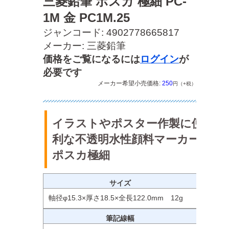
三菱鉛筆 ポスカ 極細 PC-
1M 金 PC1M.25
ジャンコード: 4902778665817
メーカー: 三菱鉛筆
価格をご覧になるには
ログイン
が
必要です
メーカー希望小売価格:
250
円（+税）
イラストやポスター作製に便
利な不透明水性顔料マーカー
ポスカ極細
サイズ
軸径φ15.3×厚さ18.5×全長122.0mm 12g
筆記線幅