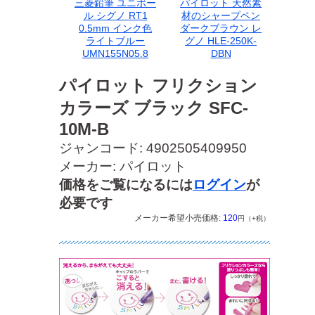
三菱鉛筆 ユニボー
パイロット 天然素
ル シグノ RT1
材のシャープペン
0.5mm インク色
ダークブラウン レ
ライトブルー
グノ HLE-250K-
UMN155N05.8
DBN
パイロット フリクション
カラーズ ブラック SFC-
10M-B
ジャンコード: 4902505409950
メーカー: パイロット
価格をご覧になるには
ログイン
が
必要です
メーカー希望小売価格:
120
円（+税）