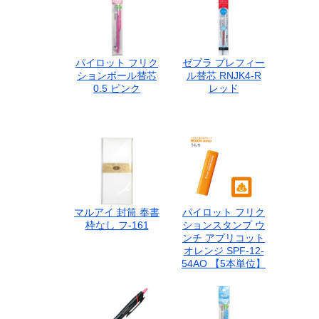
パイロット フリク
ゼブラ プレフィー
ションボール替芯
ル替芯 RNJK4-R
0.5 ピンク
レッド
マルアイ 封筒 奉書
パイロット フリク
枠なし フ-161
ションスタンプ ウ
ンチ アプリコット
オレンジ SPF-12-
54AO 【5本単位】