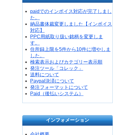
paidでのインボイス対応が完了しまし
た。
納品書体裁変更しました【インボイス
対応】
PPC用紙取り扱い銘柄を変更しま
す。
住所録上限を5件から10件に増やしま
した。
検索表示およびカテゴリー表示順
発注ツール「コレック」
送料について
Paypal決済について
発注フォーマットについて
Paid（後払いシステム）
インフォメーション
会社概要