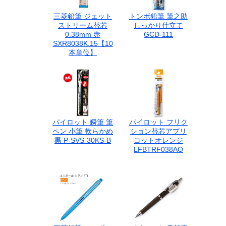
三菱鉛筆 ジェット
トンボ鉛筆 筆之助
ストリーム替芯
しっかり仕立て
0.38mm 赤
GCD-111
SXR8038K.15【10
本単位】
パイロット 瞬筆 筆
パイロット フリク
ペン 小筆 軟らかめ
ション替芯アプリ
黒 P-SVS-30KS-B
コットオレンジ
LFBTRF038AO