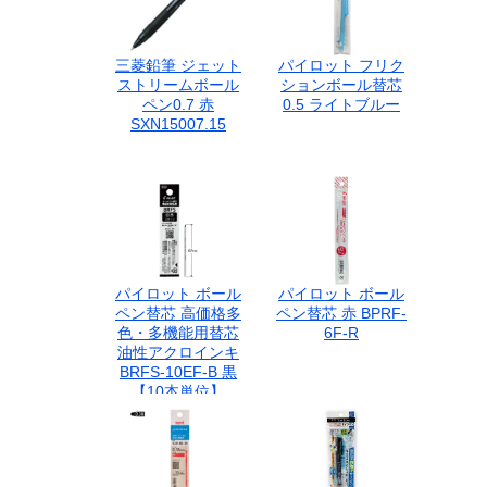
三菱鉛筆 ジェット
パイロット フリク
ストリームボール
ションボール替芯
ペン0.7 赤
0.5 ライトブルー
SXN15007.15
パイロット ボール
パイロット ボール
ペン替芯 高価格多
ペン替芯 赤 BPRF-
色・多機能用替芯
6F-R
油性アクロインキ
BRFS-10EF-B 黒
【10本単位】