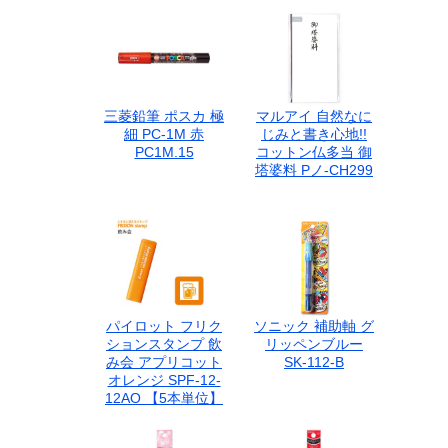
三菱鉛筆 ポスカ 極
マルアイ 自然なに
細 PC-1M 赤
じみと書き心地!!
PC1M.15
コットン仏多当 御
塔婆料 Pノ-CH299
パイロット フリク
ソニック 補助軸 グ
ションスタンプ 飲
リッペンブルー
み会 アプリコット
SK-112-B
オレンジ SPF-12-
12AO 【5本単位】