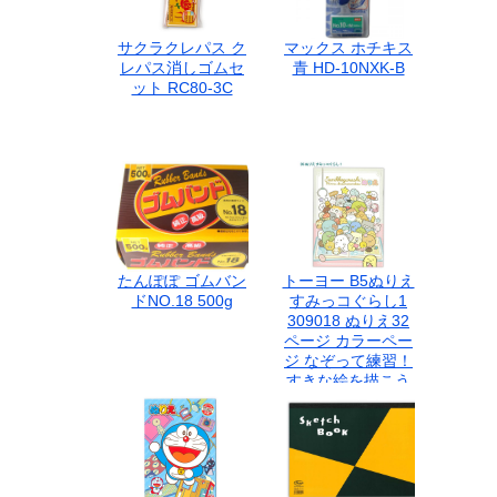
サクラクレパス ク
マックス ホチキス
レパス消しゴムセ
青 HD-10NXK-B
ット RC80-3C
たんぽぽ ゴムバン
トーヨー B5ぬりえ
ドNO.18 500g
すみっコぐらし1
309018 ぬりえ32
ページ カラーペー
ジ なぞって練習！
すきな絵を描こう
サンエックス
sumikkogurashi