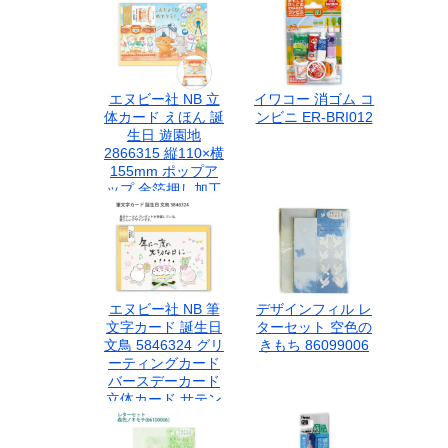
エヌビー社 NB 立
イワコー 消ゴム コ
体カード えほん 誕
ンビニ ER-BRI012
生日 遊園地
2866315 縦110×横
155mm ポップア
ップ 金箔押し加工
飛び出す かわいい
バースデー 子ども
ユニーク テーマパ
ーク メリーゴーラ
ウンド 観覧車 ジェ
ットコースター バ
エヌビー社 NB 筆
デザインフィル レ
ースデーカード お
文字カード 誕生日
ターセット 空色の
誕生日
文鳥 5846324 グリ
きもち 86099006
ーティングカード
バースデーカード
立体カード サテン
リボン 金箔押し 洋
型2号 封筒付き 日