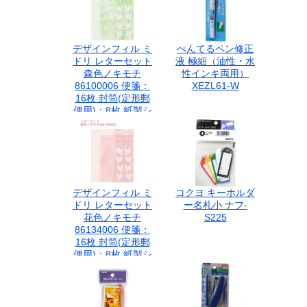
本製?
デザインフィル ミ
ぺんてるペン修正
ドリ レターセット
液 極細（油性・水
森色ノキモチ
性インキ両用）
86100006 便箋：
XEZL61-W
16枚 封筒(定形郵
便用)：8枚 紙製シ
ール：1シート シ
ンプル オールシー
ズン用 ロングセラ
ー
デザインフィル ミ
コクヨ キーホルダ
ドリ レターセット
ー名札小 ナフ-
花色ノキモチ
S225
86134006 便箋：
16枚 封筒(定形郵
便用)：8枚 紙製シ
ール：1シート シ
ンプル オールシー
ズン用 ロングセラ
ー