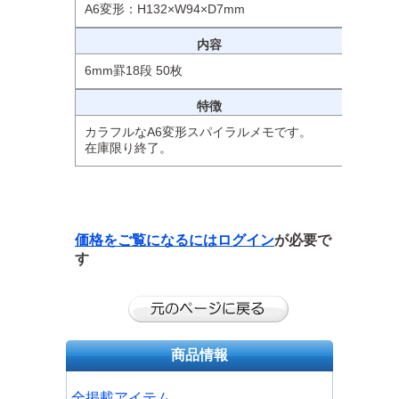
A6変形：H132×W94×D7mm
内容
6mm罫18段 50枚
特徴
カラフルなA6変形スパイラルメモです。
在庫限り終了。
価格をご覧になるには
ログイン
が必要で
す
商品情報
全掲載アイテム