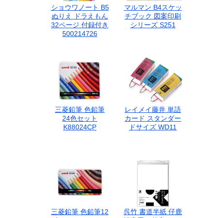
ショウワノート B5
マルマン B4スケッ
ぬりえ ドラえもん
チブック 図案印刷
32ページ 付録付き
シリーズ S251
500214726
三菱鉛筆 色鉛筆
レイメイ藤井 単語
24色セット
カード スタンダー
K88024CP
ドサイズ WD11
三菱鉛筆 色鉛筆12
呉竹 書道半紙 仔鹿