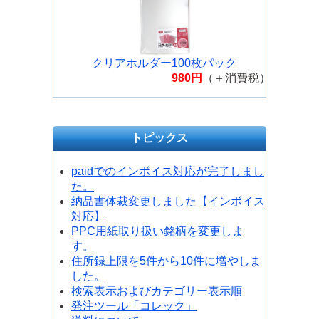
クリアホルダー100枚パック
980円
（＋消費税）
トピックス
paidでのインボイス対応が完了しまし
た。
納品書体裁変更しました【インボイス
対応】
PPC用紙取り扱い銘柄を変更しま
す。
住所録上限を5件から10件に増やしま
した。
検索表示およびカテゴリー表示順
発注ツール「コレック」