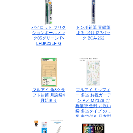
る
パイロット フリク
トンボ鉛筆 青鉛筆
ションボールノッ
まるつけ用2Pパッ
ク05グリーン P-
ク BCA-262
LFBK23EF-G
マルアイ 角8クラ
マルアイ ミッフィ
フト封筒 月謝袋4
ー 多当 お祝ガーデ
月始まり
ン Pノ-MY128 ご
祝儀袋 金封 お祝い
袋 多当タイプ のし
袋 中袋付き 日本製
キャラクター 可愛
い イラスト ギフト
出産祝い ベビー キ