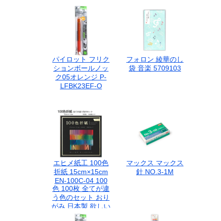
パイロット フリク
フォロン 綾華のし
ションボールノッ
袋 音楽 5709103
ク05オレンジ P-
LFBK23EF-O
エヒメ紙工 100色
マックス マックス
折紙 15cm×15cm
針 NO.3-1M
EN-100C-04 100
色 100枚 全てが違
う色のセット おり
がみ 日本製 欲しい
色がきっと見つか