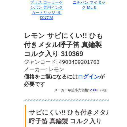
プラス ローラーケ
ニチバン マイタッ
シポン 専用インク
ク ML-8
カートリッジ IS-
007CM
レモン サビにくい!! ひも
付きメタル呼子笛 真鍮製
コルク入り 310369
ジャンコード: 4903409201763
メーカー: レモン
価格をご覧になるには
ログイン
が
必要です
メーカー希望小売価格:
230
円（+税）
サビにくい!! ひも付きメタル
呼子笛 真鍮製 コルク入り