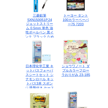
ッズ 結婚祝い お礼
紙製品 冠婚葬祭
三菱鉛筆
トーヨー タント
SXN150051P.24
100カラーペーパ
ジェットストリー
ー75 7203
ム 0.5mm 単色 油
性ボールペン 黒イ
ンク ブラック なめ
らか 速乾 低摩擦イ
ンク 事務用品 ビジ
ネス 筆記具 1本入
文房具 受験 勉強
三菱 uni
JETSTREAM
日本理化学工業 キ
ショウワノート ダ
ットパスフォーパ
ブルカラーフロー
スシートセット シ
ラおりがみ 23-185
ナモンロール キッ
トパス3本 スポン
ジ 吸盤付き ケース
入り FBSS-5