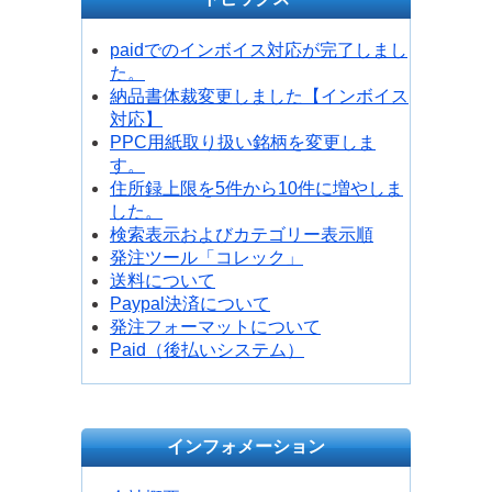
paidでのインボイス対応が完了しまし
た。
納品書体裁変更しました【インボイス
対応】
PPC用紙取り扱い銘柄を変更しま
す。
住所録上限を5件から10件に増やしま
した。
検索表示およびカテゴリー表示順
発注ツール「コレック」
送料について
Paypal決済について
発注フォーマットについて
Paid（後払いシステム）
インフォメーション