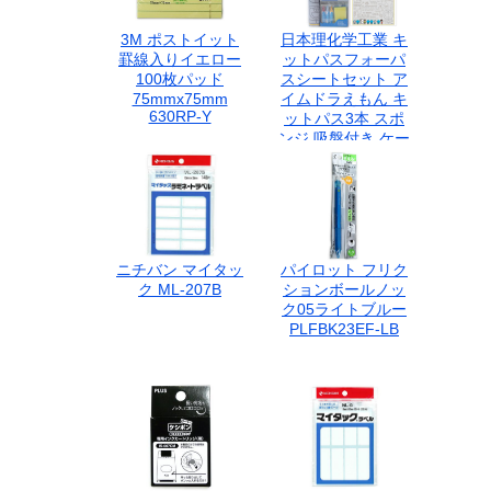
3M ポストイット
日本理化学工業 キ
罫線入りイエロー
ットパスフォーパ
100枚パッド
スシートセット ア
75mmx75mm
イムドラえもん キ
630RP-Y
ットパス3本 スポ
ンジ 吸盤付き ケー
ス入り FBSS-4
ニチバン マイタッ
パイロット フリク
ク ML-207B
ションボールノッ
ク05ライトブルー
PLFBK23EF-LB