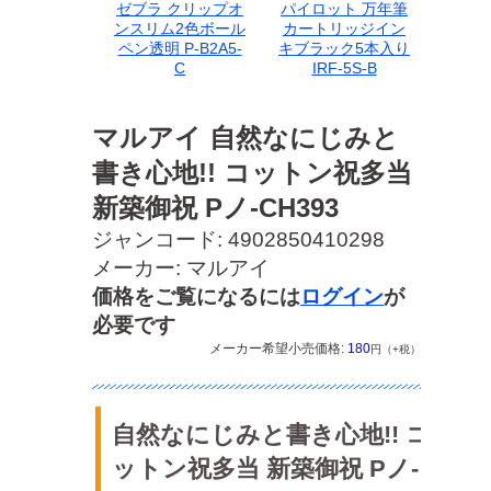
ゼブラ クリップオ
パイロット 万年筆
ンスリム2色ボール
カートリッジイン
ペン透明 P-B2A5-
キブラック5本入り
C
IRF-5S-B
マルアイ 自然なにじみと
書き心地!! コットン祝多当
新築御祝 Pノ-CH393
ジャンコード: 4902850410298
メーカー: マルアイ
価格をご覧になるには
ログイン
が
必要です
メーカー希望小売価格:
180
円（+税）
自然なにじみと書き心地!! コ
ットン祝多当 新築御祝 Pノ-