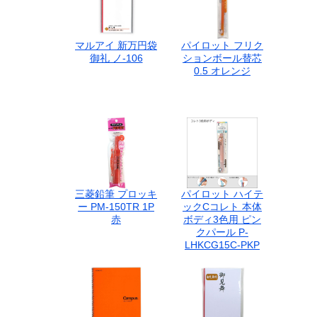
マルアイ 新万円袋
パイロット フリク
御礼 ノ-106
ションボール替芯
0.5 オレンジ
三菱鉛筆 プロッキ
パイロット ハイテ
ー PM-150TR 1P
ックCコレト 本体
赤
ボディ3色用 ピン
クパール P-
LHKCG15C-PKP