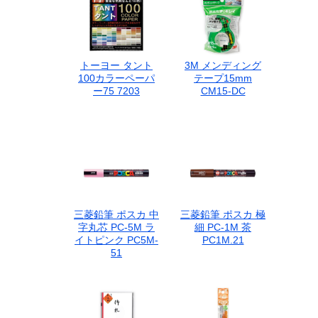
トーヨー タント
3M メンディング
100カラーペーパ
テープ15mm
ー75 7203
CM15-DC
三菱鉛筆 ポスカ 中
三菱鉛筆 ポスカ 極
字丸芯 PC-5M ラ
細 PC-1M 茶
イトピンク PC5M-
PC1M.21
51