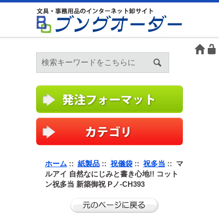
ホーム
::
紙製品
::
祝儀袋
::
祝多当
:: マ
ルアイ 自然なにじみと書き心地!! コット
ン祝多当 新築御祝 Pノ-CH393