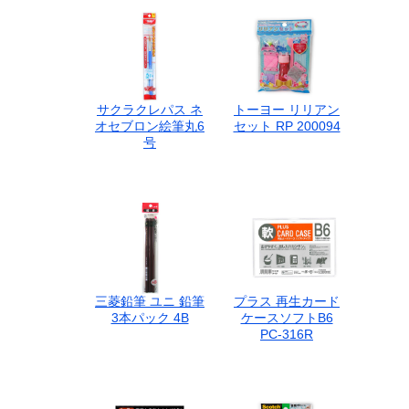
サクラクレパス ネ
トーヨー リリアン
オセブロン絵筆丸6
セット RP 200094
号
三菱鉛筆 ユニ 鉛筆
プラス 再生カード
3本パック 4B
ケースソフトB6
PC-316R