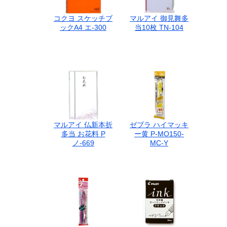
コクヨ スケッチブ
マルアイ 御見舞多
ックA4 エ-300
当10枚 TN-104
マルアイ 仏新本折
ゼブラ ハイマッキ
多当 お花料 P
ー黄 P-MO150-
ノ-669
MC-Y