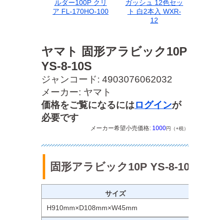
ルダー100P クリ
ガッシュ 12色セッ
ア FL-170HO-100
ト 白2本入 WXR-
12
ヤマト 固形アラビック10P
YS-8-10S
ジャンコード: 4903076062032
メーカー: ヤマト
価格をご覧になるには
ログイン
が
必要です
メーカー希望小売価格:
1000
円（+税）
固形アラビック10P YS-8-10S
サイズ
H910mm×D108mm×W45mm