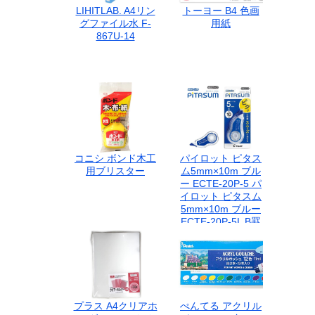
LIHITLAB. A4リン
トーヨー B4 色画
グファイル水 F-
用紙
867U-14
コニシ ボンド木工
パイロット ピタス
用ブリスター
ム5mm×10m ブル
ー ECTE-20P-5 パ
イロット ピタスム
5mm×10m ブルー
ECTE-20P-5L B罫
ノートの修正に 使
い切りタイプ
プラス A4クリアホ
ぺんてる アクリル