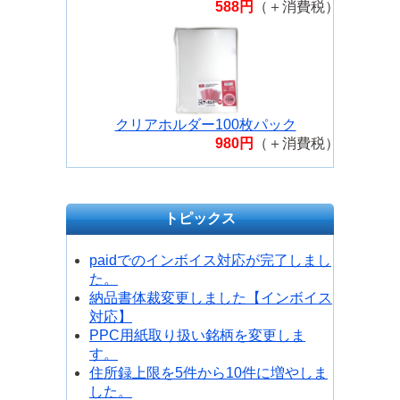
588円
（＋消費税）
クリアホルダー100枚パック
980円
（＋消費税）
トピックス
paidでのインボイス対応が完了しまし
た。
納品書体裁変更しました【インボイス
対応】
PPC用紙取り扱い銘柄を変更しま
す。
住所録上限を5件から10件に増やしま
した。