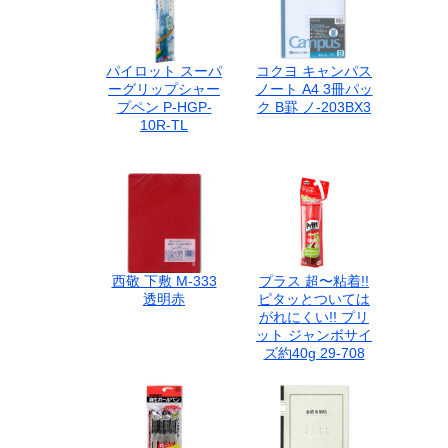
パイロット スーパ
コクヨ キャンパス
ーグリップシャー
ノート A4 3冊パッ
プペン P-HGP-
ク B罫 ノ-203BX3
10R-TL
西敬 下敷 M-333
プラス 超〜粘着!!
透明赤
ピタッとついては
がれにくい!! プリ
ット ジャンボサイ
ズ約40g 29-708