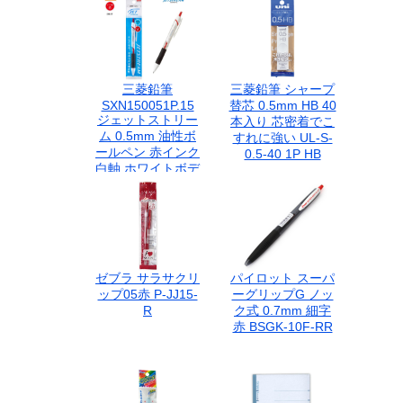
三菱鉛筆
三菱鉛筆 シャープ
SXN150051P.15
替芯 0.5mm HB 40
ジェットストリー
本入り 芯密着でこ
ム 0.5mm 油性ボ
すれに強い UL-S-
ールペン 赤インク
0.5-40 1P HB
白軸 ホワイトボデ
ィ なめらか 速乾
低摩擦インク 事務
用品 1本入 看護師
医療現場 文房具 受
験 勉強 三菱 uni
JETSTREAM
ゼブラ サラサクリ
パイロット スーパ
ップ05赤 P-JJ15-
ーグリップG ノッ
R
ク式 0.7mm 細字
赤 BSGK-10F-RR