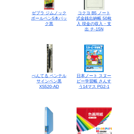
ゼブラ ジムノック
コクヨ B5 ノート
ボールペン5本パッ
式金銭出納帳 50枚
ク黒
入 現金の収入・支
出 チ-15N
ぺんてる ペンテル
日本ノート スヌー
サインペン黒
ピー学習帳 さんす
XS520-AD
う14マス PG2-1