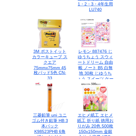
1・2・3・4年生用
LU740
3M ポストイット
レモン 887476 じ
カラーキューブ ス
ゆうちょう スウィ
クエア
ートドリーム 自由
75mmx75mm 45
帳 ノート B5 白無
枚パッド5色 CN-
地 30枚 じゆうち
33
ょう スイーツ ケー
キ 猫 ネコ うさぎ
ゆめかわ かわいい
女の子 キッズ 子供
文具 学用品
三菱鉛筆 uni ユニ
エヒメ紙工 エヒメ
ゴム付き鉛筆 HB 3
紙工 折り紙 徳用お
本パック
りがみ 20色 500枚
K98523PHB 6角
150x150mm 金銀