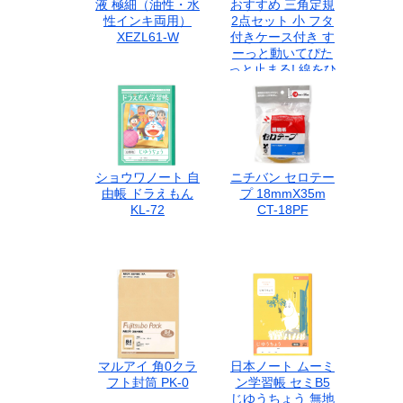
液 極細（油性・水
おすすめ 三角定規
性インキ両用）
2点セット 小 フタ
XEZL61-W
付きケース付き す
ーっと動いてぴた
っと止まる! 線をひ
きやすい三角定規
APJ212
ショウワノート 自
ニチバン セロテー
由帳 ドラえもん
プ 18mmX35m
KL-72
CT-18PF
マルアイ 角0クラ
日本ノート ムーミ
フト封筒 PK-0
ン学習帳 セミB5
じゆうちょう 無地