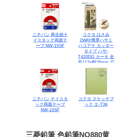
ニチバン 再生紙ナ
コクヨ はさみ
イスタック両面テ
2WAY携帯ハサミ
ープ NW-15SF
ハコアケ カッター
タイプ ハサ-
T420DG カーキ 全
長113×幅28mm 刃
渡り：35mm 段ボ
ールの開梱に 商品
のタグ切りに PPバ
ンド切りに 宅配便
開梱に
ニチバン ナイスタ
コクヨ スケッチブ
ック両面テープ
ック エ-T36
NW-10SF
三菱鉛筆 色鉛筆NO880黄