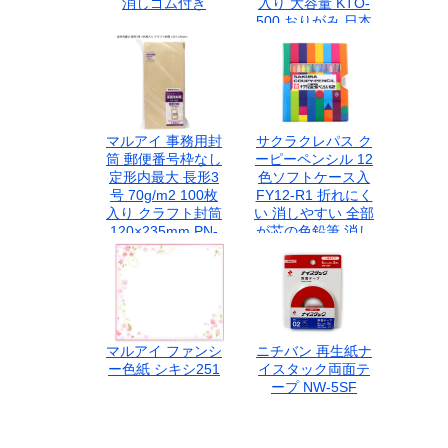
消しゴム付き
入り 大容量 KTO-
500 おりがみ 日本
製
マルアイ 事務用封
サクラクレパス ク
筒 郵便番号枠なし
ーピーペンシル 12
定形内最大 長形3
色ソフトケース入
号 70g/m2 100枚
FY12-R1 折れにく
入り クラフト封筒
い 消しやすい 全部
120×235mm PN-
が芯の色鉛筆 消し
1370 藤壺パック
ゴム付き 削り器付
き
マルアイ ファンシ
ニチバン 再生紙ナ
ー色紙 シキシ251
イスタック両面テ
ープ NW-5SF