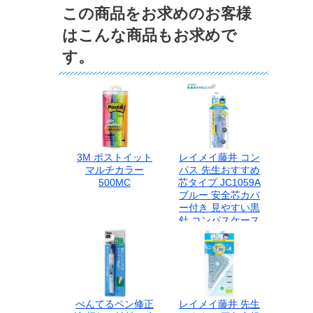
この商品をお求めのお客様
はこんな商品もお求めで
す。
3M ポストイット
レイメイ藤井 コン
マルチカラー
パス 先生おすすめ
500MC
芯タイプ JC1059A
ブルー 安全芯カバ
ー付き 見やすい黒
針 コンパスケース
付き
ぺんてるペン修正
レイメイ藤井 先生