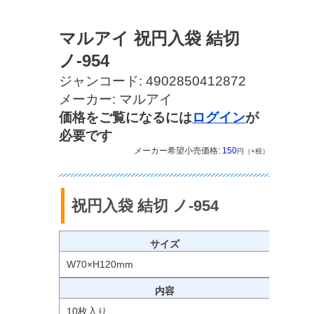
マルアイ 祝円入袋 結切
ノ-954
ジャンコード: 4902850412872
メーカー: マルアイ
価格をご覧になるには
ログイン
が
必要です
メーカー希望小売価格:
150
円（+税）
祝円入袋 結切 ノ-954
サイズ
W70×H120mm
内容
10枚入り