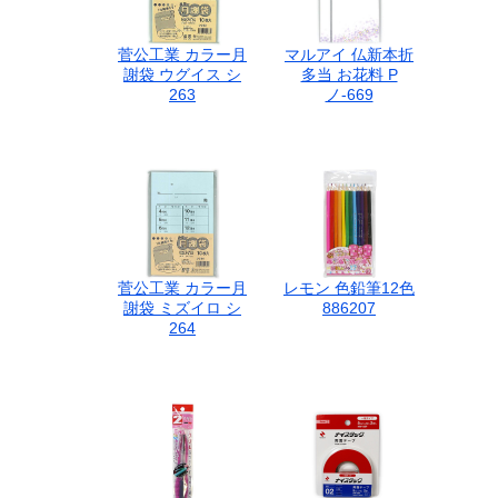
菅公工業 カラー月
マルアイ 仏新本折
謝袋 ウグイス シ
多当 お花料 P
263
ノ-669
菅公工業 カラー月
レモン 色鉛筆12色
謝袋 ミズイロ シ
886207
264