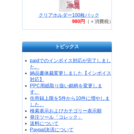
クリアホルダー100枚パック
980円
（＋消費税）
トピックス
paidでのインボイス対応が完了しまし
た。
納品書体裁変更しました【インボイス
対応】
PPC用紙取り扱い銘柄を変更しま
す。
住所録上限を5件から10件に増やしま
した。
検索表示およびカテゴリー表示順
発注ツール「コレック」
送料について
Paypal決済について