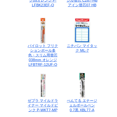
ク05オレンジ P-
シル替芯 C287-HB
LFBK23EF-O
アイン替芯07 HB
パイロット フリク
ニチバン マイタッ
ションボール多
ク ML-7
色・スリム用替芯
038mm オレンジ
LFBTRF-12UF-O
ゼブラ マイルドラ
ぺんてる エナージ
イナー マイルドピ
ェルボールペン
ンク P-WKT7-MP
0.7黒 XBL77-A