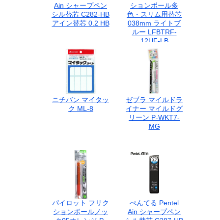
Ain シャープペン
ションボール多
シル替芯 C282-HB
色・スリム用替芯
アイン替芯 0.2 HB
038mm ライトブ
ルー LFBTRF-
12UF-LB
ニチバン マイタッ
ゼブラ マイルドラ
ク ML-8
イナー マイルドグ
リーン P-WKT7-
MG
パイロット フリク
ぺんてる Pentel
ションボールノッ
Ain シャープペン