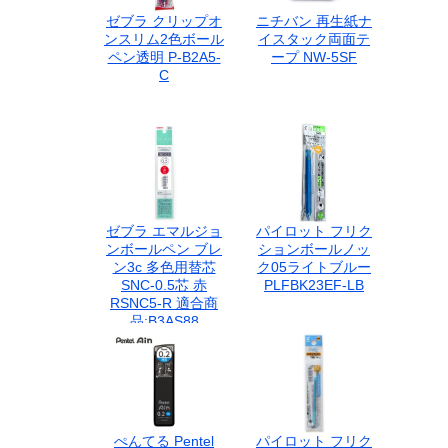
ゼブラ クリップオ
ニチバン 再生紙ナ
ンスリム2色ボール
イスタック両面テ
ペン透明 P-B2A5-
ープ NW-5SF
C
ゼブラ エマルジョ
パイロット フリク
ンボールペン ブレ
ションボールノッ
ン3c 多色用替芯
ク05ライトブルー
SNC-0.5芯 赤
PLFBK23EF-LB
RSNC5-R 適合商
品:B3AS88
ぺんてる Pentel
パイロット フリク