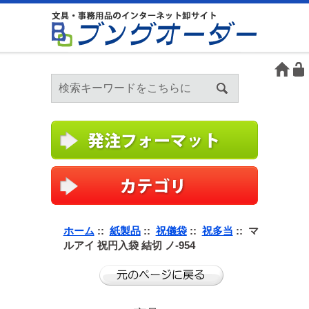
ホーム
::
紙製品
::
祝儀袋
::
祝多当
:: マ
ルアイ 祝円入袋 結切 ノ-954