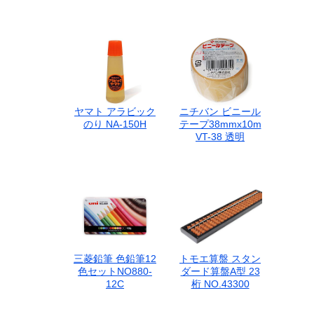
ヤマト アラビック
ニチバン ビニール
のり NA-150H
テープ38mmx10m
VT-38 透明
三菱鉛筆 色鉛筆12
トモエ算盤 スタン
色セットNO880-
ダード算盤A型 23
12C
桁 NO.43300