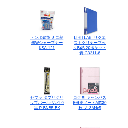
トンボ鉛筆 ミニ削
LIHITLAB. リクエ
器Wシャープナー
ストクリヤーブッ
KSA-121
クB4S 20ポケット
青 G3211-8
ゼブラ タプリクリ
コクヨ キャンパス
ップボールペン1.0
5冊束ノートA罫30
黒 P-BNB5-BK
枚 ノ-3ANx5