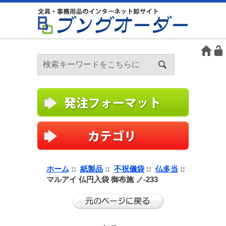
ホーム
::
紙製品
::
不祝儀袋
::
仏多当
::
マルアイ 仏円入袋 御布施 ノ-233