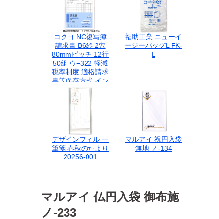
コクヨ NC複写簿
福助工業 ニューイ
請求書 B6縦 2穴
ージーバッグL FK-
80mmピッチ 12行
L
50組 ウ−322 軽減
税率制度 適格請求
書等保存方式 イン
ボイス制度対応 伝
票
デザインフィル 一
マルアイ 祝円入袋
筆箋 春秋のたより
無地 ノ-134
20256-001
マルアイ 仏円入袋 御布施
ノ-233