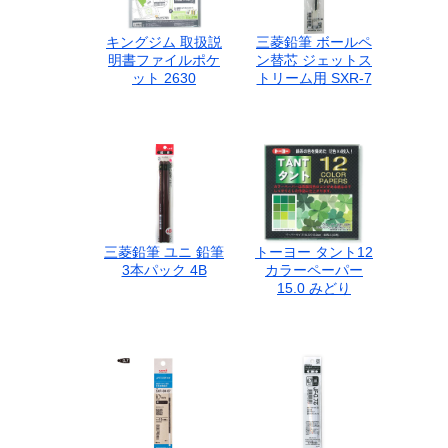
キングジム 取扱説
三菱鉛筆 ボールペ
明書ファイルポケ
ン替芯 ジェットス
ット 2630
トリーム用 SXR-7
三菱鉛筆 ユニ 鉛筆
トーヨー タント12
3本パック 4B
カラーペーパー
15.0 みどり