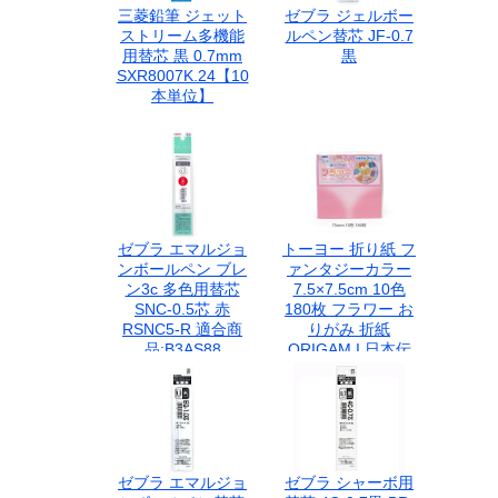
三菱鉛筆 ジェット
ゼブラ ジェルボー
ストリーム多機能
ルペン替芯 JF-0.7
用替芯 黒 0.7mm
黒
SXR8007K.24【10
本単位】
ゼブラ エマルジョ
トーヨー 折り紙 フ
ンボールペン ブレ
ァンタジーカラー
ン3c 多色用替芯
7.5×7.5cm 10色
SNC-0.5芯 赤
180枚 フラワー お
RSNC5-R 適合商
りがみ 折紙
品:B3AS88
ORIGAM I 日本伝
統の遊び 保育園 幼
稚園 小学校 家庭
ゼブラ エマルジョ
ゼブラ シャーボ用