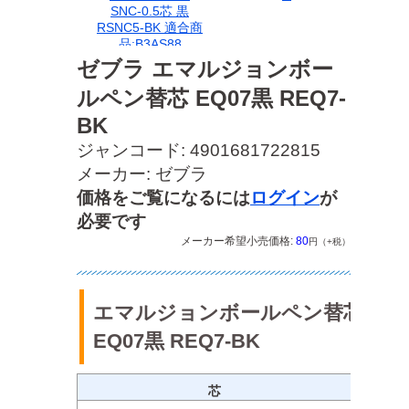
SNC-0.5芯 黒
RSNC5-BK 適合商
品:B3AS88
ゼブラ エマルジョンボー
ルペン替芯 EQ07黒 REQ7-
BK
ジャンコード: 4901681722815
メーカー: ゼブラ
価格をご覧になるには
ログイン
が
必要です
メーカー希望小売価格:
80
円（+税）
エマルジョンボールペン替芯
EQ07黒 REQ7-BK
芯