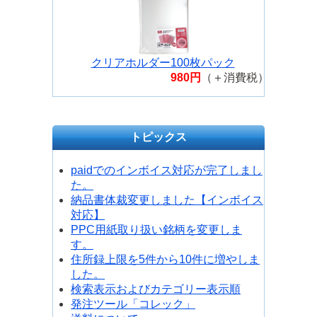
クリアホルダー100枚パック
980円
（＋消費税）
トピックス
paidでのインボイス対応が完了しまし
た。
納品書体裁変更しました【インボイス
対応】
PPC用紙取り扱い銘柄を変更しま
す。
住所録上限を5件から10件に増やしま
した。
検索表示およびカテゴリー表示順
発注ツール「コレック」