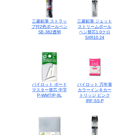
三菱鉛筆 ストラッ
三菱鉛筆 ジェット
プ付2色ボールペン
ストリームボール
SE-382透明
ペン替芯1.0クロ
SXR10.24
パイロット ボード
パイロット 万年筆
マスター替芯 中字
カラーインキカー
P-WMTIP-9L
トリッジ ピンク
IRF-5S-P