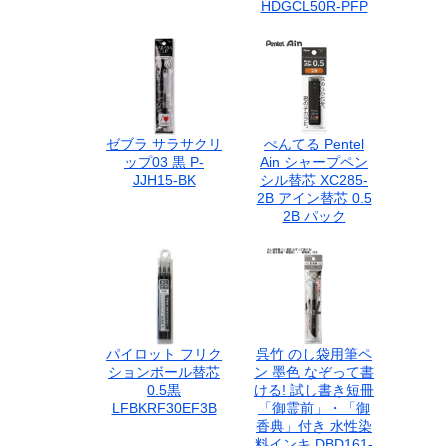
HDGCL50R-PFP
ゼブラ サラサクリ
ぺんてる Pentel
ップ03 黒 P-
Ain シャープペン
JJH15-BK
シル替芯 XC285-
2B アイン替芯 0.5
2B パック
パイロット フリク
呉竹 のし袋用筆ペ
ションボール替芯
ン 墨色 なぞって書
0.5黒
ける! 試し書き短冊
LFBKRF30EF3B
「御霊前」・「御
香典」付き 水性染
料インキ DBD161-