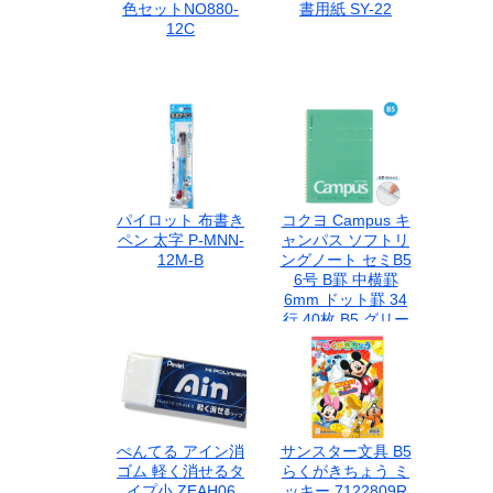
色セットNO880-
書用紙 SY-22
12C
パイロット 布書き
コクヨ Campus キ
ペン 太字 P-MNN-
ャンパス ソフトリ
12M-B
ングノート セミB5
6号 B罫 中横罫
6mm ドット罫 34
行 40枚 B5 グリー
ン 緑 ス-S111BT-G
ぺんてる アイン消
サンスター文具 B5
ゴム 軽く消せるタ
らくがきちょう ミ
イプ小 ZEAH06
ッキー 7122809R