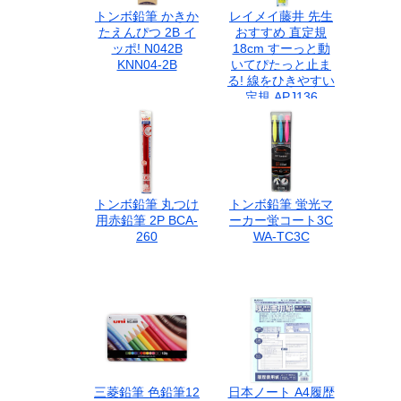
トンボ鉛筆 かきか
レイメイ藤井 先生
たえんぴつ 2B イ
おすすめ 直定規
ッポ! N042B
18cm すーっと動
KNN04-2B
いてぴたっと止ま
る! 線をひきやすい
定規 APJ136
トンボ鉛筆 丸つけ
トンボ鉛筆 蛍光マ
用赤鉛筆 2P BCA-
ーカー蛍コート3C
260
WA-TC3C
三菱鉛筆 色鉛筆12
日本ノート A4履歴