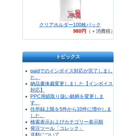
クリアホルダー100枚パック
980円
（＋消費税）
トピックス
paidでのインボイス対応が完了しまし
た。
納品書体裁変更しました【インボイス
対応】
PPC用紙取り扱い銘柄を変更しま
す。
住所録上限を5件から10件に増やしま
した。
検索表示およびカテゴリー表示順
発注ツール「コレック」
送料について