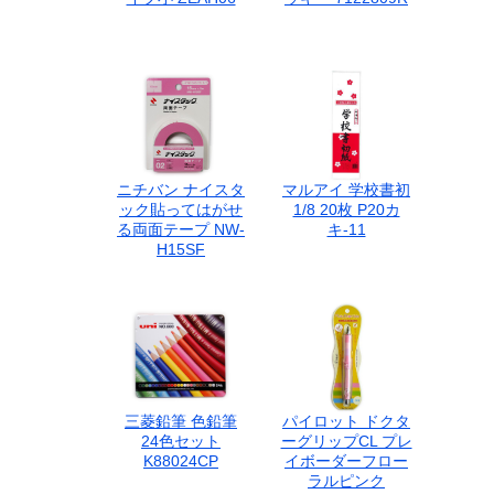
ニチバン ナイスタ
マルアイ 学校書初
ック貼ってはがせ
1/8 20枚 P20カ
る両面テープ NW-
キ-11
H15SF
三菱鉛筆 色鉛筆
パイロット ドクタ
24色セット
ーグリップCL プレ
K88024CP
イボーダーフロー
ラルピンク