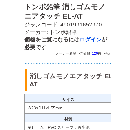
82S
トンボ鉛筆 消しゴムモノ
エアタッチ EL-AT
ジャンコード: 4901991652970
メーカー: トンボ鉛筆
価格をご覧になるには
ログイン
が
必要です
メーカー希望小売価格:
120
円（+税）
消しゴムモノエアタッチ EL-
AT
サイズ
W23×D11×H55mm
材質
消しゴム：PVC スリーブ：再生紙