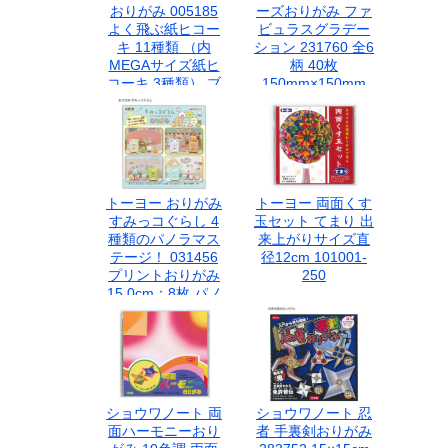
おりがみ 005185
ーズおりがみ ファ
よく飛ぶ紙ヒコー
ビュラスグラデー
キ 11種類 （内
ション 231760 全6
MEGAサイズ紙ヒ
柄 40枚
コーキ 3種類） ブ
150mm×150mm
100mm×100mm
ッ跳び設計 軽量用
折り紙 和紙調 グラ
紙使用 対象年齢3
デーションカラー
才以上 折り方説明
ボタニカル柄 箱入
書付
りローズ ミニばら
ばら作り 日本製
トーヨー おりがみ
トーヨー 両面くす
すみっコぐらし 4
玉セット てまり 出
種類のパノラマス
来上がりサイズ直
テージ！ 031456
径12cm 101001-
プリントおりがみ
250
15.0cm：8枚 パノ
ラマ台紙：2枚 両
面 折り方説明書付
き
ショウワノート 両
ショウワノート 忍
面ハーモニーおり
者 手裏剣おりがみ