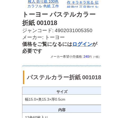
枚入 折り紙 100色
作 キラキラ光る 伝
カラフル 色紙 工作
統遊び 正月遊び お
図工 知育 学習教材
正月飾り 和風玩具
トーヨー パステルカラー
幼児 保育園 小学生
幼児 小学生向け 冬
おえかき クラフト
折紙 001018
休み工作 TOYO
千羽鶴 手作り プレ
5186 英訳付き 説
ジャンコード: 4902031005350
ゼント 日本製
明書付き 6種類 色
違い 親子遊び 室内
メーカー: トーヨー
遊び
価格をご覧になるには
ログイン
が
必要です
メーカー希望小売価格:
240
円（+税）
パステルカラー折紙 001018
サイズ
幅15.0×奥15.3×厚0.5cm
内容
12色60枚入り