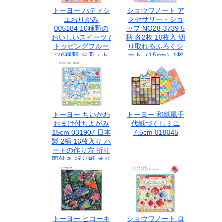
キッズ 日本製
トーヨー パティシ
ショウワノート ア
エおりがみ
クセサリー・ショ
005184 10種類の
ップ NO28-3739 5
おいしいスイーツ /
柄 各2枚 10枚入 切
トッピングフルー
り取れるふろくシ
ツ6種類 お皿・ト
ート（15cm）1枚
ング・ケーキBOX
入 おみせやさんシ
付き 折り方説明書
ート（29cm）1枚
付
入
トーヨー ちいかわ
トーヨー 和紙風千
おまけ付ちよがみ
代紙づくしミニ
15cm 031907 日本
7.5cm 018045
製 2柄 16枚入り ハ
ートの作り方 折り
図付き 折り紙 オリ
ガミ おりがみ キャ
ラクター
トーヨー ヒコーキ
ショウワノート ロ