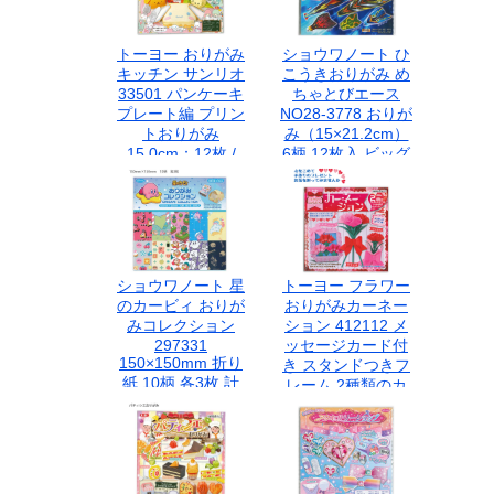
ドメイド 脳トレ 工
作 お土産 日本製
TOYO
トーヨー おりがみ
ショウワノート ひ
キッチン サンリオ
こうきおりがみ め
33501 パンケーキ
ちゃとびエース
プレート編 プリン
NO28-3778 おりが
トおりがみ
み（15×21.2cm）
15.0cm：12枚 /
6柄 12枚入 ビッグ
29.0cm:1枚 対象年
サイズおりがみ
齢3才以上
（20.5×29cm）2
柄 2枚入
ショウワノート 星
トーヨー フラワー
のカービィ おりが
おりがみカーネー
みコレクション
ション 412112 メ
297331
ッセージカード付
150×150mm 折り
き スタンドつきフ
紙 10柄 各3枚 計
レーム 2種類のカ
30枚入 ラッピング
ーネーションが作
折り図付き ギフト
れます
ボックス バスケッ
ト 折紙 キャラクタ
ー 知育 工作 幼児