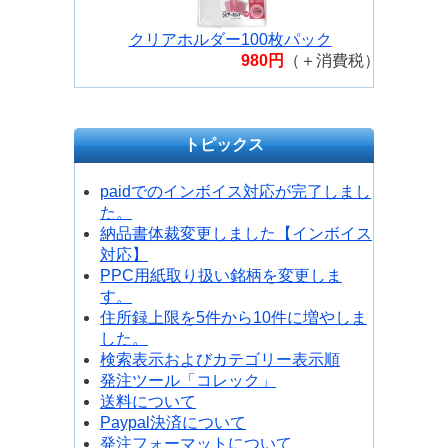
クリアホルダー100枚パック
980円
（＋消費税）
トピックス
paidでのインボイス対応が完了しまし
た。
納品書体裁変更しました【インボイス
対応】
PPC用紙取り扱い銘柄を変更しま
す。
住所録上限を5件から10件に増やしま
した。
検索表示およびカテゴリー表示順
発注ツール「コレック」
送料について
Paypal決済について
発注フォーマットについて