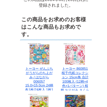
登録されました。
この商品をお求めのお客様
はこんな商品もお求めで
す。
トーヨー ぜんぶち
トーヨー 860851
がうがらのちよが
桜千代紙コレクシ
み / はながら
ョン 15cm角 合計
006057
100枚入 (12柄+4
15.0×15.0cm 24柄
色+1パターン) 桜
各1枚/24枚入 1枚1
柄 おりがみ さくら
枚全ての千代紙の
千代紙 和紙 アソー
柄が違います
ト 和柄 日本伝統
切り絵 貼り絵 ハン