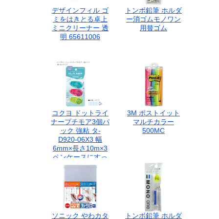
デザインフィル ゴ
トンボ鉛筆 ホルダ
ミをはきとる卓上
ー消ゴムモノワン
ミニクリーナー 透
用替ゴム
明 65611006
コクヨ ドットライ
3M ポストイット
ナープチモア3個パ
マルチカラー
ック 強粘 タ-
500MC
D920-06X3 幅
6mm×長さ10m×3
ペンケースにすっ
きり入る しっかり
貼るタイプ スライ
ドキャップ テープ
のり 使い切りタイ
プ
ソニック やわカタ
トンボ鉛筆 ホルダ