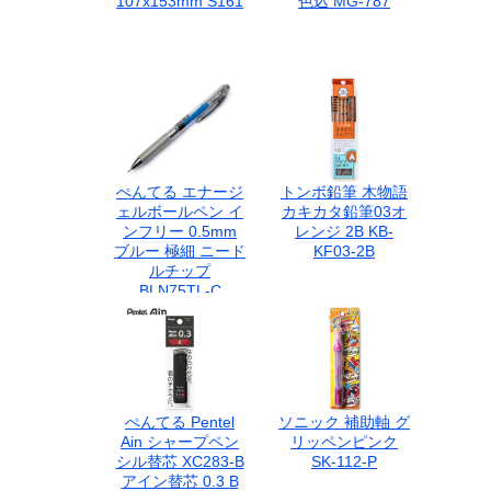
107x153mm S161
色込 MG-787
ぺんてる エナージ
トンボ鉛筆 木物語
ェルボールペン イ
カキカタ鉛筆03オ
ンフリー 0.5mm
レンジ 2B KB-
ブルー 極細 ニード
KF03-2B
ルチップ
BLN75TL-C
ぺんてる Pentel
ソニック 補助軸 グ
Ain シャープペン
リッペンピンク
シル替芯 XC283-B
SK-112-P
アイン替芯 0.3 B