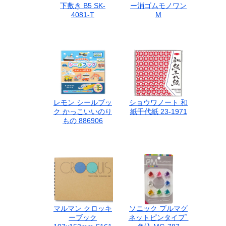
下敷き B5 SK-
ー消ゴムモノワン
4081-T
M
レモン シールブッ
ショウワノート 和
ク かっこいいのり
紙千代紙 23-1971
もの 886906
マルマン クロッキ
ソニック プルマグ
ーブック
ネットピンタイプﾟ