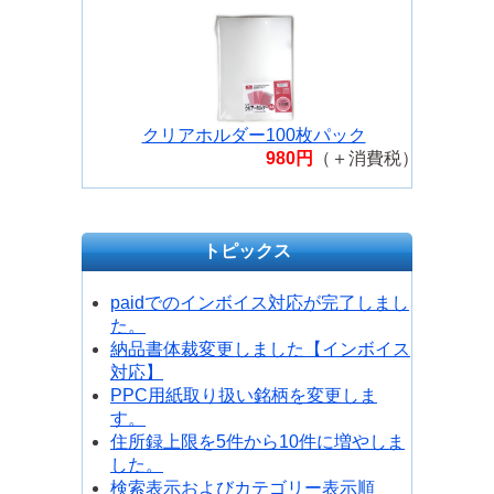
クリアホルダー100枚パック
980円
（＋消費税）
トピックス
paidでのインボイス対応が完了しまし
た。
納品書体裁変更しました【インボイス
対応】
PPC用紙取り扱い銘柄を変更しま
す。
住所録上限を5件から10件に増やしま
した。
検索表示およびカテゴリー表示順