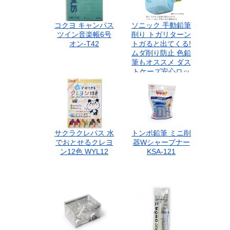
コクヨ キャンパス
ソニック 手動鉛筆
ツイン音楽帳6号
削り トガリターン
オン-T42
トガると出てくる!
ムダ削り防止 色鉛
筆もオススメ ダス
トケーズ安心ロッ
ク付き 透明 EK-
4297
サクラクレパス 水
トンボ鉛筆 ミニ削
でおとせるクレヨ
器Wシャープナー
ン12色 WYL12
KSA-121