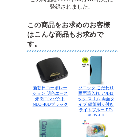
登録されました。
この商品をお求めのお客様
はこんな商品もお求めで
す。
新朝日コーポレー
ソニック こだわり
ション 明色エース
両面筆入れ アルロ
朱肉コンパクト
ック スリム 両面タ
NLC-40Dブラック
イプ 鉛筆削り付き
ライトブルー FD-
8502-LB