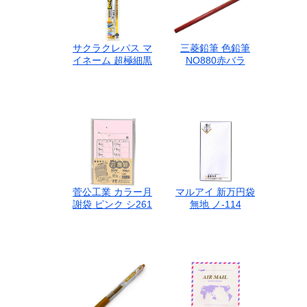
サクラクレパス マ
三菱鉛筆 色鉛筆
イネーム 超極細黒
NO880赤バラ
菅公工業 カラー月
マルアイ 新万円袋
謝袋 ピンク シ261
無地 ノ-114