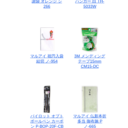
謝袋 オレンジ シ
ハンガー 白 TH-
266
5033W
マルアイ 祝円入袋
3M メンディング
結切 ノ-954
テープ15mm
CM15-DC
パイロット オプト
マルアイ 仏新本折
ボールペン カーボ
多当 御布施 P
ン P-BOP-20F-CB
ノ-665