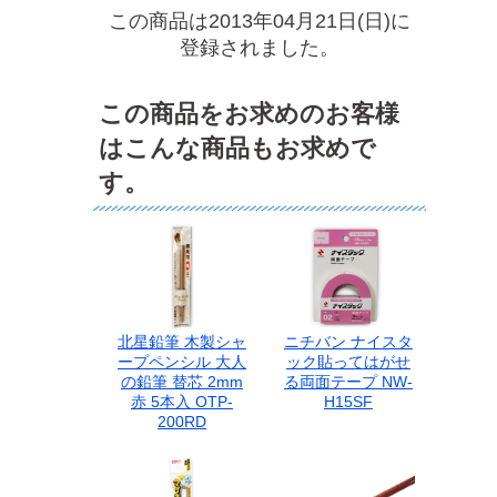
この商品は2013年04月21日(日)に
登録されました。
この商品をお求めのお客様
はこんな商品もお求めで
す。
北星鉛筆 木製シャ
ニチバン ナイスタ
ープペンシル 大人
ック貼ってはがせ
の鉛筆 替芯 2mm
る両面テープ NW-
赤 5本入 OTP-
H15SF
200RD