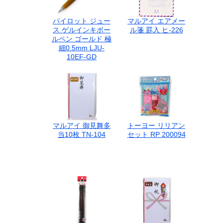
パイロット ジュー
マルアイ エアメー
ス ゲルインキボー
ル箋 罫入 ヒ-226
ルペン ゴールド 極
細0.5mm LJU-
10EF-GD
マルアイ 御見舞多
トーヨー リリアン
当10枚 TN-104
セット RP 200094