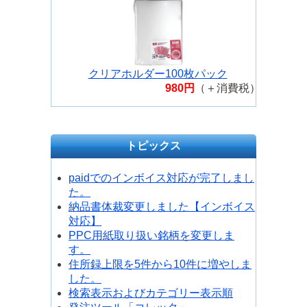
クリアホルダー100枚パック
980円
（＋消費税）
トピックス
paidでのインボイス対応が完了しまし
た。
納品書体裁変更しました【インボイス
対応】
PPC用紙取り扱い銘柄を変更しま
す。
住所録上限を5件から10件に増やしま
した。
検索表示およびカテゴリー表示順