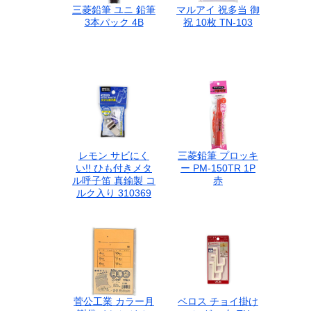
三菱鉛筆 ユニ 鉛筆
マルアイ 祝多当 御
3本パック 4B
祝 10枚 TN-103
レモン サビにく
三菱鉛筆 プロッキ
い!! ひも付きメタ
ー PM-150TR 1P
ル呼子笛 真鍮製 コ
赤
ルク入り 310369
菅公工業 カラー月
ベロス チョイ掛け