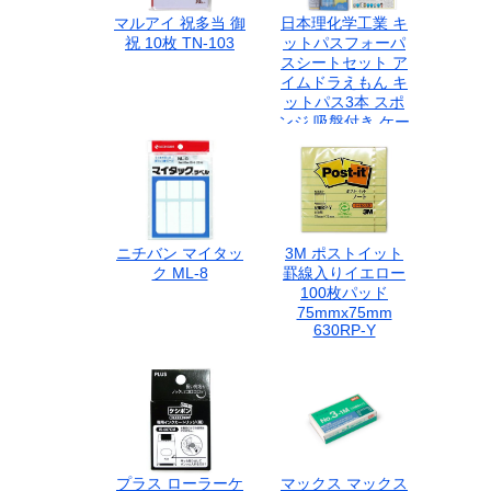
マルアイ 祝多当 御
日本理化学工業 キ
祝 10枚 TN-103
ットパスフォーパ
スシートセット ア
イムドラえもん キ
ットパス3本 スポ
ンジ 吸盤付き ケー
ス入り FBSS-4
ニチバン マイタッ
3M ポストイット
ク ML-8
罫線入りイエロー
100枚パッド
75mmx75mm
630RP-Y
プラス ローラーケ
マックス マックス