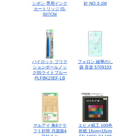
シポン 専用インク
針 NO.3-1M
カートリッジ IS-
007CM
パイロット フリク
フォロン 綾華のし
ションボールノッ
袋 音楽 5709103
ク05ライトブルー
PLFBK23EF-LB
マルアイ 角8クラ
エヒメ紙工 100色
フト封筒 月謝袋4
折紙 15cm×15cm