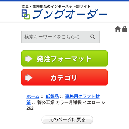
ホーム
::
紙製品
::
事務用クラフト封
筒
:: 菅公工業 カラー月謝袋 イエロー シ
262