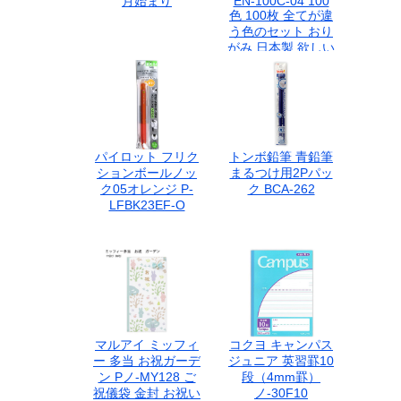
月始まり
EN-100C-04 100
色 100枚 全てが違
う色のセット おり
がみ 日本製 欲しい
色がきっと見つか
る
パイロット フリク
トンボ鉛筆 青鉛筆
ションボールノッ
まるつけ用2Pパッ
ク05オレンジ P-
ク BCA-262
LFBK23EF-O
マルアイ ミッフィ
コクヨ キャンパス
ー 多当 お祝ガーデ
ジュニア 英習罫10
ン Pノ-MY128 ご
段（4mm罫）
祝儀袋 金封 お祝い
ノ-30F10