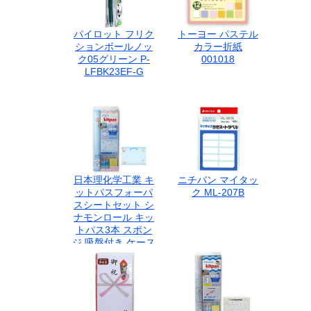
パイロット フリク
トーヨー パステル
ションボールノッ
カラー折紙
ク05グリーン P-
001018
LFBK23EF-G
日本理化学工業 キ
ニチバン マイタッ
ットパスフォーパ
ク ML-207B
スシートセット シ
ナモンロール キッ
トパス3本 スポン
ジ 吸盤付き ケース
入り FBSS-5