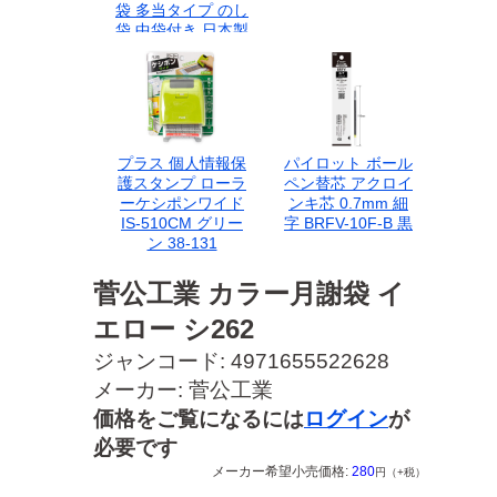
袋 多当タイプ のし
袋 中袋付き 日本製
キャラクター 可愛
い イラスト ギフト
出産祝い ベビー キ
ッズ 結婚祝い お礼
紙製品 冠婚葬祭
プラス 個人情報保
パイロット ボール
護スタンプ ローラ
ペン替芯 アクロイ
ーケシポンワイド
ンキ芯 0.7mm 細
IS-510CM グリー
字 BRFV-10F-B 黒
ン 38-131
菅公工業 カラー月謝袋 イ
エロー シ262
ジャンコード: 4971655522628
メーカー: 菅公工業
価格をご覧になるには
ログイン
が
必要です
メーカー希望小売価格:
280
円（+税）