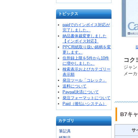
トピックス
paidでのインボイス対応が
完了しました。
納品書体裁変更しました
【インボイス対応】
PPC用紙取り扱い銘柄を変
更します。
住所録上限を5件から10件
コクヨ
に増やしました。
ジャンコ
検索表示およびカテゴリー
メーカ
表示順
発注ツール「コレック」
送料について
Paypal決済について
発注フォーマットについて
Paid（後払いシステム）
B7キ
カテゴリ
サ
筆記具
紙製品