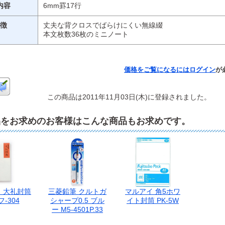
内容
6mm罫17行
徴
丈夫な背クロスでばらけにくい無線綴
本文枚数36枚のミニノート
価格をご覧になるには
ログイン
が
この商品は2011年11月03日(木)に登録されました。
品をお求めのお客様はこんな商品もお求めです。
 大礼封筒
三菱鉛筆 クルトガ
マルアイ 角5ホワ
フ-304
シャープ0.5 ブル
イト封筒 PK-5W
ー M5-4501P.33