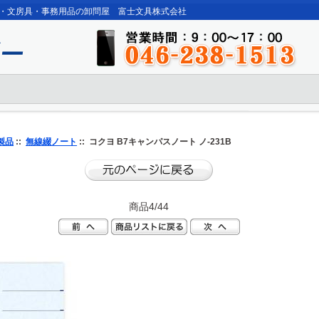
・文房具・事務用品の卸問屋 富士文具株式会社
製品
::
無線綴ノート
:: コクヨ B7キャンパスノート ノ-231B
商品4/44