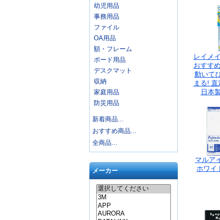
幼児用品
事務用品
ファイル
OA用品
額・フレーム
レイメイ
ボード用品
おすすめ
デスクマット
動いて
収納
まる! 直
日本製 
家庭用品
防災用品
新着商品...
おすすめ商品...
全商品...
マルアイ
ホワイト
メーカー