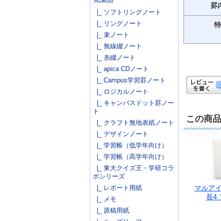
罫
|_ ソフトリングノート
|_ リングノート
特
|_ 束ノート
|_ 無線綴ノート
|_ 糸綴ノート
|_ apica CDノート
|_ Campus学習罫ノート
|_ ロジカルノート
|_ キャンパスドット罫ノー
ト
この商
|_ クラフト無地表紙ノート
|_ デザインノート
|_ 学習帳（低学年向け）
|_ 学習帳（高学年向け）
|_ 東大クイズ王・学研コラ
ボシリーズ
|_ レポート用紙
マルアイ
長4 
|_ メモ
|_ 原稿用紙