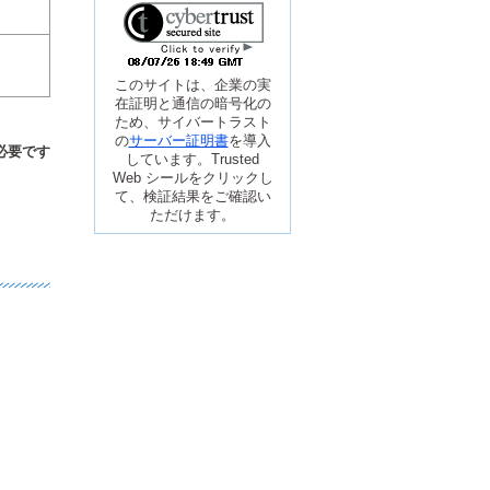
このサイトは、企業の実
在証明と通信の暗号化の
ため、サイバートラスト
の
サーバー証明書
を導入
必要です
しています。Trusted
Web シールをクリックし
て、検証結果をご確認い
ただけます。