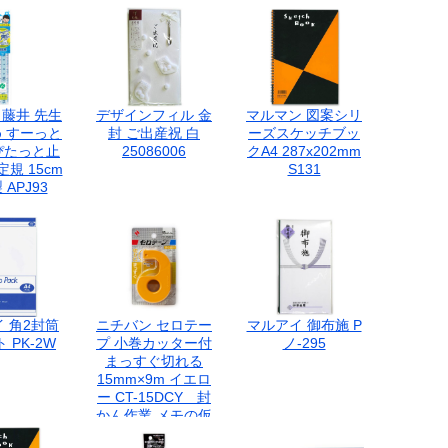
藤井 先生
デザインフィル 金
マルマン 図案シリ
 すーっと
封 ご出産祝 白
ーズスケッチブッ
ぴたっと止
25086006
クA4 287x202mm
定規 15cm
S131
APJ93
 角2封筒
ニチバン セロテー
マルアイ 御布施 P
 PK-2W
プ 小巻カッター付
ノ-295
まっすぐ切れる
15mm×9m イエロ
ー CT-15DCY 封
かん作業 メモの仮
止め 工作用 ポスタ