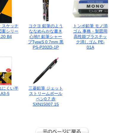
ー貼り 包装作業
 スケッチ
コクヨ 鉛筆のよう
トンボ鉛筆 モノ消
図案シリー
ななめらかな書き
ゴム 事務・製図用
20 B4
心地!! 鉛筆シャー
高性能プラスチッ
プTypeS 0.7mm 黒
ク消しゴム PE-
PS-P202D-1P
01A
れにくい半
三菱鉛筆 ジェット
A3-5
ストリームボール
ペン0.7 赤
SXN15007.15