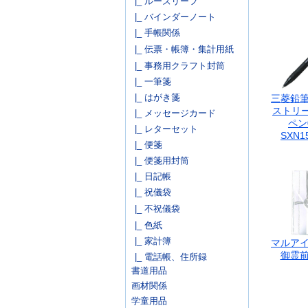
|_ ルーズリーフ
|_ バインダーノート
|_ 手帳関係
|_ 伝票・帳簿・集計用紙
|_ 事務用クラフト封筒
|_ 一筆箋
|_ はがき箋
三菱鉛筆
ストリ
|_ メッセージカード
ペン0
|_ レターセット
SXN15
|_ 便箋
|_ 便箋用封筒
|_ 日記帳
|_ 祝儀袋
|_ 不祝儀袋
|_ 色紙
|_ 家計簿
マルアイ
御霊前 
|_ 電話帳、住所録
書道用品
画材関係
学童用品