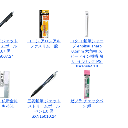
 ジェット
コニシ アロンアル
コクヨ 鉛筆シャー
ームボール
ファスリム一般
プ enpitsu sharp
.7 黒
0.5mm 六角軸 ス
007.24
ピードイン機構 吊
り下げパック PS-
PE105W-1P
 仏新金封
三菱鉛筆 ジェット
ゼブラ チェックペ
キ-361
ストリームボール
ン 緑
ペン1.0 黒
SXN15010.24