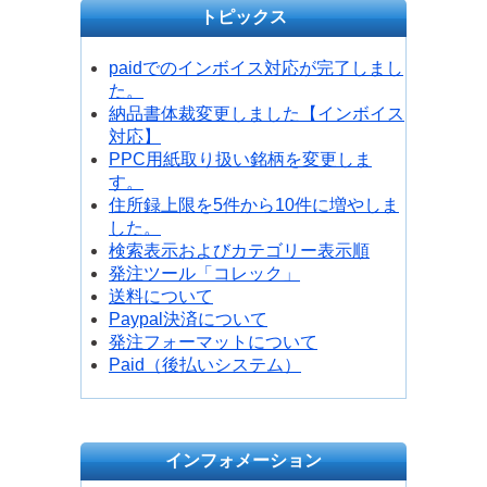
トピックス
paidでのインボイス対応が完了しまし
た。
納品書体裁変更しました【インボイス
対応】
PPC用紙取り扱い銘柄を変更しま
す。
住所録上限を5件から10件に増やしま
した。
検索表示およびカテゴリー表示順
発注ツール「コレック」
送料について
Paypal決済について
発注フォーマットについて
Paid（後払いシステム）
インフォメーション