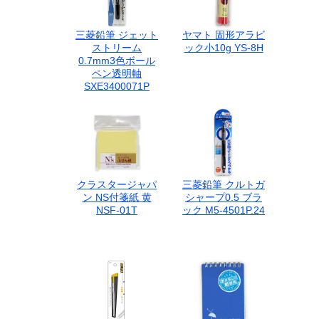
三菱鉛筆 ジェット
ヤマト 固形アラビ
ストリーム
ック小10g YS-8H
0.7mm3色ボール
ペン透明軸
SXE3400071P
クラスタージャパ
三菱鉛筆 クルトガ
ン NS付箋紙 黄
シャープ0.5 ブラ
NSF-01T
ック M5-4501P.24