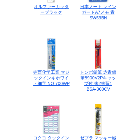
オルファーカッタ
日本ノート レイン
ーブラック
ガードA7メモ 青
SW59BN
寺西化学工業 マジ
トンボ鉛筆 赤青鉛
ックインキホワイ
筆8900V2Pキャッ
ト細字 NO.700WP
プ付 朱2朱藍1
BSA-360CV
コクヨ タックイン
ゼブラ マッキー極