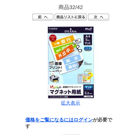
商品32/42
拡大表示
価格をご覧になるには
ログイン
が必要で
す