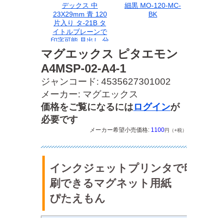
デックス 中
細黒 MO-120-MC-
23X29mm 青 120
BK
片入り タ-21B タ
イトルブレーンで
印字可能 見出し 分
類
マグエックス ピタエモン
A4MSP-02-A4-1
ジャンコード: 4535627301002
メーカー: マグエックス
価格をご覧になるには
ログイン
が
必要です
メーカー希望小売価格:
1100
円（+税）
インクジェットプリンタで印
刷できるマグネット用紙
ぴたえもん