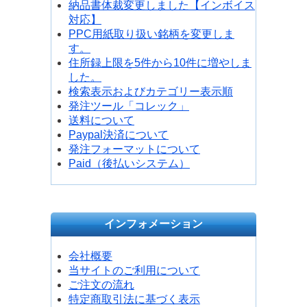
納品書体裁変更しました【インボイス
対応】
PPC用紙取り扱い銘柄を変更しま
す。
住所録上限を5件から10件に増やしま
した。
検索表示およびカテゴリー表示順
発注ツール「コレック」
送料について
Paypal決済について
発注フォーマットについて
Paid（後払いシステム）
インフォメーション
会社概要
当サイトのご利用について
ご注文の流れ
特定商取引法に基づく表示