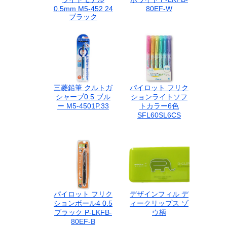
0.5mm M5-452 24
80EF-W
ブラック
三菱鉛筆 クルトガ
パイロット フリク
シャープ0.5 ブル
ションライトソフ
ー M5-4501P.33
トカラー6色
SFL60SL6CS
パイロット フリク
デザインフィル デ
ションボール4 0.5
ィークリップス ゾ
ブラック P-LKFB-
ウ柄
80EF-B