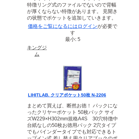
特徴リング式のファイルでないので背幅
が厚くならない特徴があります。 見開き
の状態でポケットを追加していきます。
価格をご覧になるには
ログイン
が必要で
す
最小: 5
キングジ
ム
LIHITLAB. クリアポケット50枚 N-2206
まとめて買えば、断然お徳！ パックにな
ったクリヤーポケット 50枚パック サイ
ズW229×H302mm規格A4S 30穴特徴中
台紙なしの50枚お徳用パック 2穴タイプ
でもバインダータイプでも対応できるト
ップイン式 差し替え用クリアブックのポ