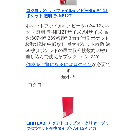
コクヨ ポケットファイルα ノビータα A4 12
ポケット 透明 ラ-NF12T
ポケットファイルα ノビータα A4 12ポケ
ット 透明 ラ-NF12Tサイズ A4サイズ 高
さ:307×幅:239×背幅:3mm 仕様 ポケット
枚数:12枚 中紙なし 最大ポケット枚数 約
60枚(1ポケットの最大収容枚数約10枚)
差し込んで使えるブック ラ-NT24Y...
価格をご覧になるには
ログイン
が必要で
す
最小: 5
コクヨ
LIHITLAB. アクアドロップス・クリヤーブッ
ク<ポケット交換タイプ> A4 15P アカ