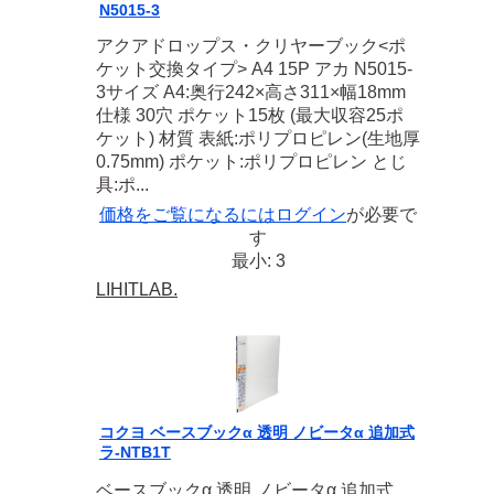
N5015-3
アクアドロップス・クリヤーブック<ポ
ケット交換タイプ> A4 15P アカ N5015-
3サイズ A4:奥行242×高さ311×幅18mm
仕様 30穴 ポケット15枚 (最大収容25ポ
ケット) 材質 表紙:ポリプロピレン(生地厚
0.75mm) ポケット:ポリプロピレン とじ
具:ポ...
価格をご覧になるには
ログイン
が必要で
す
最小: 3
LIHITLAB.
コクヨ ベースブックα 透明 ノビータα 追加式
ラ-NTB1T
ベースブックα 透明 ノビータα 追加式