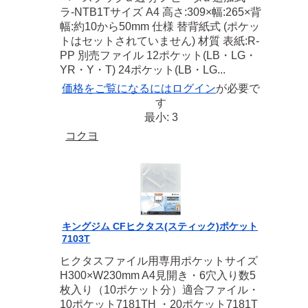
ラ-NTB1Tサイズ A4 高さ:309×幅:265×背
幅:約10から50mm 仕様 替背紙式 (ポケッ
トはセットされていません) 材質 表紙:R-
PP 別売ファイル 12ポケット(LB・LG・
YR・Y・T) 24ポケット(LB・LG...
価格をご覧になるには
ログイン
が必要で
す
最小: 3
コクヨ
キングジム CFヒクタス(スティック)ポケット
7103T
ヒクタスファイル用専用ポケットサイズ
H300×W230mm A4見開き・6穴入り数5
枚入り（10ポケット分）適合ファイル・
10ポケット7181TH ・20ポケット7181T