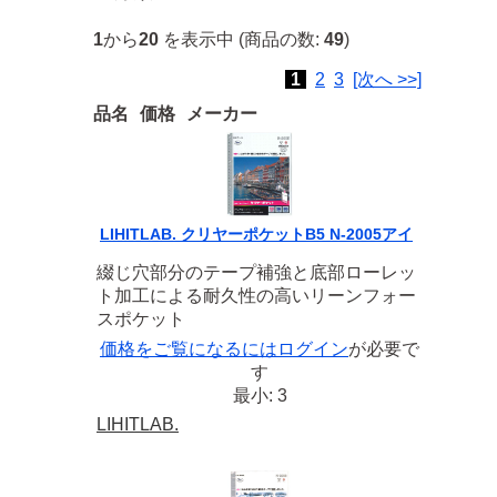
1
から
20
を表示中 (商品の数:
49
)
1
2
3
[次へ >>]
品名
価格
メーカー
LIHITLAB. クリヤーポケットB5 N-2005アイ
綴じ穴部分のテープ補強と底部ローレッ
ト加工による耐久性の高いリーンフォー
スポケット
価格をご覧になるには
ログイン
が必要で
す
最小: 3
LIHITLAB.