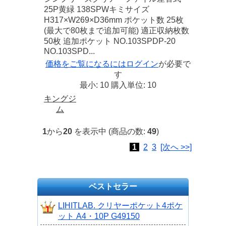
25P黄緑 138SPWキミサイズ
H317×W269×D36mm ポケット数 25枚
(最大で80枚まで追加可能) 適正収納枚数
50枚 追加ポケット NO.103SPDP-20
NO.103SPD...
価格をご覧になるには
ログイン
が必要で
す
最小: 10 購入単位: 10
キングジ
ム
1
から
20
を表示中 (商品の数:
49
)
1
2
3
[次へ >>]
ベストセラー
LIHITLAB. クリヤーポケット4ポケ
ット A4・10P G49150