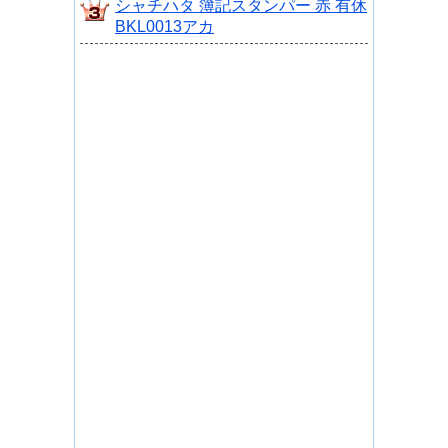
シャチハタ 簿記スタンパー 赤 有休
BKL0013アカ