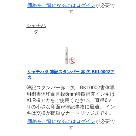
価格をご覧になるには
ログイン
が必要で
す
シャチハ
タ
シャチハタ 簿記スタンパー 赤 欠 BKL0002ア
カ
簿記スタンパー赤 欠 BKL0002書体専
用楷書体印面直径6mm特徴補充インキは
XLR-9アカをご使用ください。 直径6ミ
リの小さな印面が簿記事務に最適。 イン
キは交換が簡単なカートリッジ式です。
価格をご覧になるには
ログイン
が必要で
す