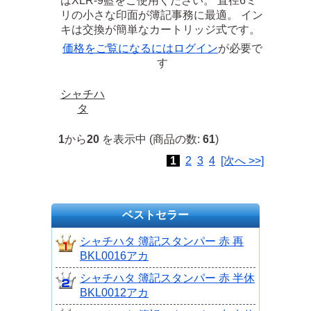
はXLR-9藍をご使用ください。 直径6ミ
リの小さな印面が簿記事務に最適。 イン
キは交換が簡単なカートリッジ式です。
価格をご覧になるには
ログイン
が必要で
す
シャチハ
タ
1
から
20
を表示中 (商品の数:
61
)
1
2
3
4
[次へ >>]
ベストセラー
シャチハタ 簿記スタンパー 赤 再
BKL0016アカ
シャチハタ 簿記スタンパー 赤 半休
BKL0012アカ