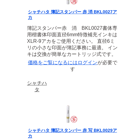
シャチハタ 簿記スタンパー 赤 消 BKL0027ア
カ
簿記スタンパー赤 消 BKL0027書体専
用楷書体印面直径6mm特徴補充インキは
XLR-9アカをご使用ください。 直径6ミ
リの小さな印面が簿記事務に最適。 イン
キは交換が簡単なカートリッジ式です。
価格をご覧になるには
ログイン
が必要で
す
シャチハ
タ
シャチハタ 簿記スタンパー 赤 写 BKL0029ア
カ