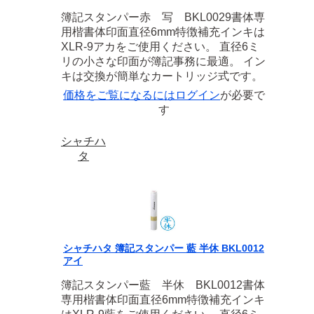
簿記スタンパー赤 写 BKL0029書体専
用楷書体印面直径6mm特徴補充インキは
XLR-9アカをご使用ください。 直径6ミ
リの小さな印面が簿記事務に最適。 イン
キは交換が簡単なカートリッジ式です。
価格をご覧になるには
ログイン
が必要で
す
シャチハ
タ
シャチハタ 簿記スタンパー 藍 半休 BKL0012
アイ
簿記スタンパー藍 半休 BKL0012書体
専用楷書体印面直径6mm特徴補充インキ