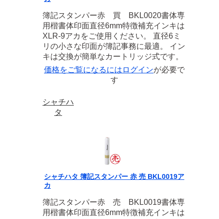
簿記スタンパー赤 買 BKL0020書体専
用楷書体印面直径6mm特徴補充インキは
XLR-9アカをご使用ください。 直径6ミ
リの小さな印面が簿記事務に最適。 イン
キは交換が簡単なカートリッジ式です。
価格をご覧になるには
ログイン
が必要で
す
シャチハ
タ
シャチハタ 簿記スタンパー 赤 売 BKL0019ア
カ
簿記スタンパー赤 売 BKL0019書体専
用楷書体印面直径6mm特徴補充インキは