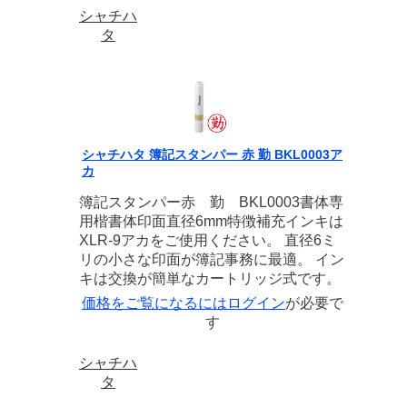
シャチハ
タ
シャチハタ 簿記スタンパー 赤 勤 BKL0003ア
カ
簿記スタンパー赤 勤 BKL0003書体専
用楷書体印面直径6mm特徴補充インキは
XLR-9アカをご使用ください。 直径6ミ
リの小さな印面が簿記事務に最適。 イン
キは交換が簡単なカートリッジ式です。
価格をご覧になるには
ログイン
が必要で
す
シャチハ
タ