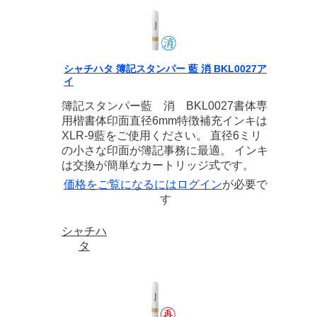
シャチハタ 簿記スタンパー 藍 消 BKL0027ア
イ
簿記スタンパー藍 消 BKL0027書体専
用楷書体印面直径6mm特徴補充インキは
XLR-9藍をご使用ください。 直径6ミリ
の小さな印面が簿記事務に最適。 インキ
は交換が簡単なカートリッジ式です。
価格をご覧になるには
ログイン
が必要で
す
シャチハ
タ