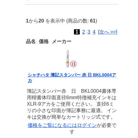
1
から
20
を表示中 (商品の数:
61
)
1
2
3
4
[次へ >>]
品名
価格
メーカー
シャチハタ 簿記スタンパー 赤 日 BKL0004ア
カ
簿記スタンパー赤 日 BKL0004書体専
用楷書体印面直径6mm特徴補充インキは
XLR-9アカをご使用ください。 直径6ミ
リの小さな印面が簿記事務に最適。 イン
キは交換が簡単なカートリッジ式です。
価格をご覧になるには
ログイン
が必要で
す