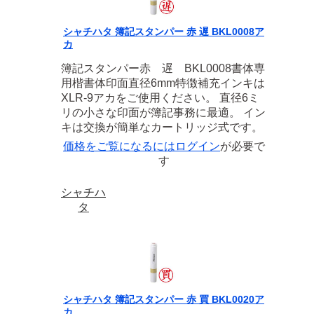
シャチハタ 簿記スタンパー 赤 遅 BKL0008ア
カ
簿記スタンパー赤 遅 BKL0008書体専
用楷書体印面直径6mm特徴補充インキは
XLR-9アカをご使用ください。 直径6ミ
リの小さな印面が簿記事務に最適。 イン
キは交換が簡単なカートリッジ式です。
価格をご覧になるには
ログイン
が必要で
す
シャチハ
タ
シャチハタ 簿記スタンパー 赤 買 BKL0020ア
カ