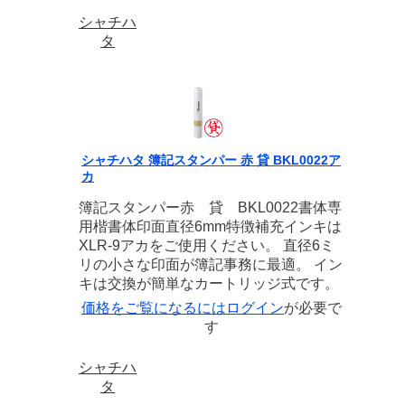
シャチハ
タ
シャチハタ 簿記スタンパー 赤 貸 BKL0022ア
カ
簿記スタンパー赤 貸 BKL0022書体専
用楷書体印面直径6mm特徴補充インキは
XLR-9アカをご使用ください。 直径6ミ
リの小さな印面が簿記事務に最適。 イン
キは交換が簡単なカートリッジ式です。
価格をご覧になるには
ログイン
が必要で
す
シャチハ
タ