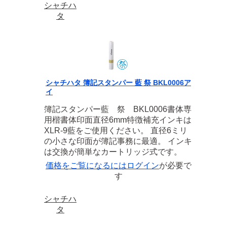
シャチハ
タ
シャチハタ 簿記スタンパー 藍 祭 BKL0006ア
イ
簿記スタンパー藍 祭 BKL0006書体専
用楷書体印面直径6mm特徴補充インキは
XLR-9藍をご使用ください。 直径6ミリ
の小さな印面が簿記事務に最適。 インキ
は交換が簡単なカートリッジ式です。
価格をご覧になるには
ログイン
が必要で
す
シャチハ
タ