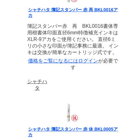
シャチハタ 簿記スタンパー 赤 再 BKL0016ア
カ
簿記スタンパー赤 再 BKL0016書体専
用楷書体印面直径6mm特徴補充インキは
XLR-9アカをご使用ください。 直径6ミ
リの小さな印面が簿記事務に最適。 イン
キは交換が簡単なカートリッジ式です。
価格をご覧になるには
ログイン
が必要で
す
シャチハ
タ
シャチハタ 簿記スタンパー 赤 休 BKL0005ア
カ