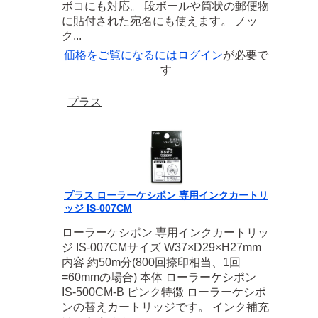
ボコにも対応。 段ボールや筒状の郵便物
に貼付された宛名にも使えます。 ノッ
ク...
価格をご覧になるには
ログイン
が必要で
す
プラス
プラス ローラーケシポン 専用インクカートリ
ッジ IS-007CM
ローラーケシポン 専用インクカートリッ
ジ IS-007CMサイズ W37×D29×H27mm
内容 約50m分(800回捺印相当、1回
=60mmの場合) 本体 ローラーケシポン
IS-500CM-B ピンク特徴 ローラーケシポ
ンの替えカートリッジです。 インク補充