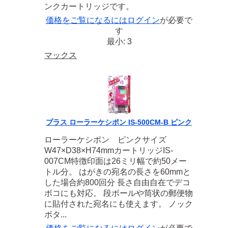
ンクカートリッジです。
価格をご覧になるには
ログイン
が必要で
す
最小: 3
マックス
プラス ローラーケシポン IS-500CM-B ピンク
ローラーケシポン ピンクサイズ
W47×D38×H74mmカートリッジIS-
007CM特徴印面は26ミリ幅で約50メー
トル分。 はがきの宛名の長さを60mmと
した場合約800回分 長さ自由自在でデコ
ボコにも対応。 段ボールや筒状の郵便物
に貼付された宛名にも使えます。 ノック
ボタ...