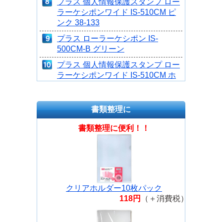
プラス 個人情報保護スタンプ ロー
ラーケシポンワイド IS-510CM ピ
ンク 38-133
プラス ローラーケシポン IS-
500CM-B グリーン
プラス 個人情報保護スタンプ ロー
ラーケシポンワイド IS-510CM ホ
ワイト 38-130
プラス 個人情報保護スタンプ ロー
書類整理に
ラーケシポンスティック IS-550CM
レッド 39-149
書類整理に便利！！
プラス 個人情報保護スタンプ ロー
ラーケシポンスティック専用イン
クカートリッジ 39-188
プラス 個人情報保護スタンプ ロー
ラーケシポンワイド IS-510CM グ
クリアホルダー10枚パック
リーン 38-131
118円
（＋消費税）
プラス ローラーケシポン IS-
500CM-B ピンク