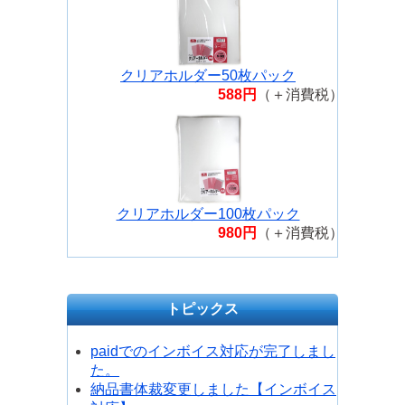
プラス ローラーケシポン IS-
500CM-B ホワイト
クリアホルダー50枚パック
588円
（＋消費税）
クリアホルダー100枚パック
980円
（＋消費税）
トピックス
paidでのインボイス対応が完了しまし
た。
納品書体裁変更しました【インボイス