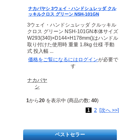
ナカバヤシ 3ウェイ・ハンドシュレッダ クル
ッキルクロス グリーン NSH-101GN
3ウェイ・ハンドシュレッダ クルッキル
クロス グリーン NSH-101GN本体サイズ
W293(340)×D144×H178mm()はハンドル
取り付けた使用時 重量 1.8kg 仕様 手動
式 投入幅 ...
価格をご覧になるには
ログイン
が必要で
す
ナカバヤ
シ
1
から
20
を表示中 (商品の数:
40
)
1
2
[次へ >>]
ベストセラー