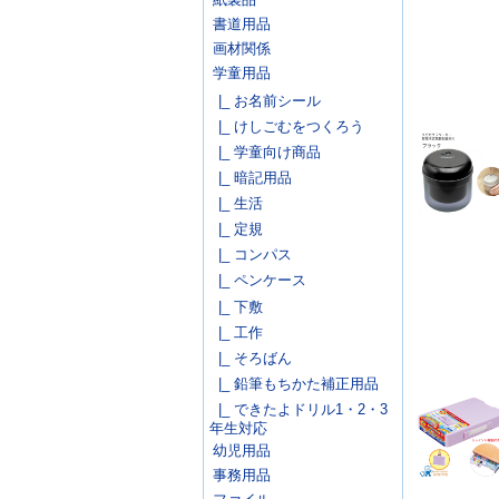
書道用品
画材関係
学童用品
|_ お名前シール
|_ けしごむをつくろう
|_ 学童向け商品
|_ 暗記用品
|_ 生活
|_ 定規
|_ コンパス
|_ ペンケース
|_ 下敷
|_ 工作
|_ そろばん
|_ 鉛筆もちかた補正用品
|_ できたよドリル1・2・3
年生対応
幼児用品
事務用品