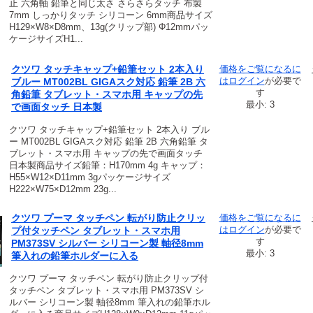
止 六角軸 鉛筆と同じ太さ さらさらタッチ 布製
7mm しっかりタッチ シリコーン 6mm商品サイズ
H129×W8×D8mm、13g(クリップ部) Φ12mmパッ
ケージサイズH1...
クツワ タッチキャップ+鉛筆セット 2本入り
価格をご覧になるに
は
ログイン
が必要で
ブルー MT002BL GIGAスク対応 鉛筆 2B 六
す
角鉛筆 タブレット・スマホ用 キャップの先
最小: 3
で画面タッチ 日本製
クツワ タッチキャップ+鉛筆セット 2本入り ブル
ー MT002BL GIGAスク対応 鉛筆 2B 六角鉛筆 タ
ブレット・スマホ用 キャップの先で画面タッチ
日本製商品サイズ鉛筆：H170mm 4g キャップ：
H55×W12×D11mm 3gパッケージサイズ
H222×W75×D12mm 23g...
クツワ プーマ タッチペン 転がり防止クリッ
価格をご覧になるに
は
ログイン
が必要で
プ付タッチペン タブレット・スマホ用
す
PM373SV シルバー シリコーン製 軸径8mm
最小: 3
筆入れの鉛筆ホルダーに入る
クツワ プーマ タッチペン 転がり防止クリップ付
タッチペン タブレット・スマホ用 PM373SV シ
ルバー シリコーン製 軸径8mm 筆入れの鉛筆ホル