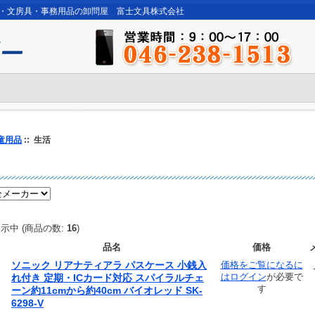
・文房具・事務用品の卸問屋 富士文具株式会社
童用品
:: 生活
示中 (商品の数:
16
)
品名
価格
ソニック リアナティアラ パスケース 小銭入
価格をご覧になるに
は
ログイン
が必要で
れ付き 定期・ICカード対応 スパイラルチェ
す
ーン約11cmから約40cm バイオレッド SK-
6298-V