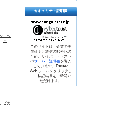
セキュリティ証明書
ソニッ
ク
このサイトは、企業の実
在証明と通信の暗号化の
ため、サイバートラスト
の
サーバー証明書
を導入
しています。Trusted
Web シールをクリックし
て、検証結果をご確認い
ただけます。
デビカ