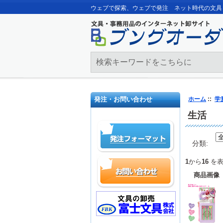
ウェブで探索、ウェブで発注 ネット時代の文具
発注・お問い合わせ
ホーム
::
学
生活
分類:
1
から
16
を表
商品画像