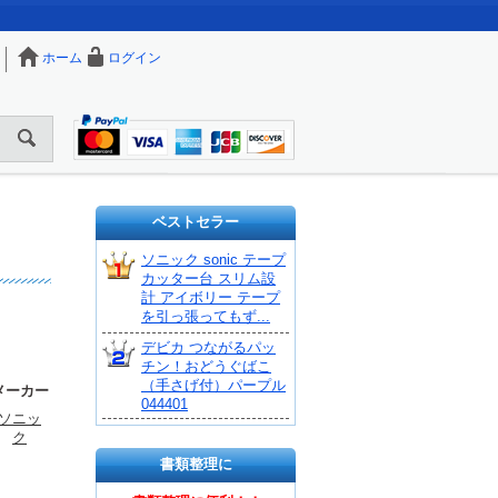
ホーム
ログイン
ベストセラー
ソニック sonic テープ
カッター台 スリム設
計 アイボリー テープ
を引っ張ってもず...
デビカ つながるパッ
チン！おどうぐばこ
（手さげ付）パープル
メーカー
044401
ソニッ
ク
書類整理に