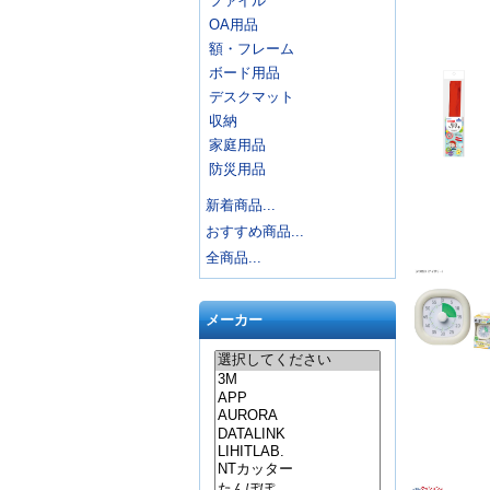
ファイル
OA用品
額・フレーム
ボード用品
デスクマット
収納
家庭用品
防災用品
新着商品...
おすすめ商品...
全商品...
メーカー