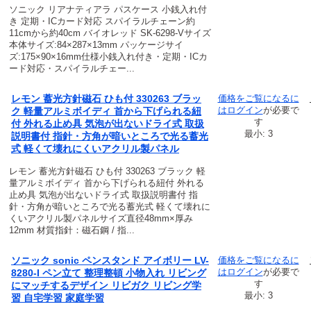
ソニック リアナティアラ パスケース 小銭入れ付
き 定期・ICカード対応 スパイラルチェーン約
11cmから約40cm バイオレッド SK-6298-Vサイズ
本体サイズ:84×287×13mm パッケージサイ
ズ:175×90×16mm仕様小銭入れ付き・定期・ICカ
ード対応・スパイラルチェー...
レモン 蓄光方針磁石 ひも付 330263 ブラッ
価格をご覧になるに
は
ログイン
が必要で
ク 軽量アルミボイディ 首から下げられる紐
す
付 外れる止め具 気泡が出ないドライ式 取扱
最小: 3
説明書付 指針・方角が暗いところで光る蓄光
式 軽くて壊れにくいアクリル製パネル
レモン 蓄光方針磁石 ひも付 330263 ブラック 軽
量アルミボイディ 首から下げられる紐付 外れる
止め具 気泡が出ないドライ式 取扱説明書付 指
針・方角が暗いところで光る蓄光式 軽くて壊れに
くいアクリル製パネルサイズ直径48mm×厚み
12mm 材質指針：磁石鋼 / 指...
ソニック sonic ペンスタンド アイボリー LV-
価格をご覧になるに
は
ログイン
が必要で
8280-I ペン立て 整理整頓 小物入れ リビング
す
にマッチするデザイン リビガク リビング学
最小: 3
習 自宅学習 家庭学習