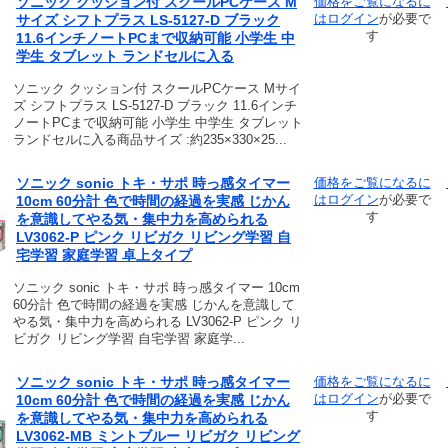
ソニック クッション付 スクールPCケース M
価格をご覧になるに
は
ログイン
が必要で
サイズ シフトプラス LS-5127-D ブラック
す
11.6インチノートPCまで収納可能 小学生 中
学生 タブレット ランドセルに入る
ソニック クッション付 スクールPCケース Mサイ
ズ シフトプラス LS-5127-D ブラック 11.6インチ
ノートPCまで収納可能 小学生 中学生 タブレット
ランドセルに入る商品サイズ :約235×330×25...
ソニック sonic トキ・サポ 時っ感タイマー
価格をご覧になるに
は
ログイン
が必要で
10cm 60分計 色で時間の経過を実感 じかん
す
を意識してやる気・集中力を高められる
LV3062-P ピンク リビガク リビング学習 自
宅学習 家庭学習 卓上タイプ
ソニック sonic トキ・サポ 時っ感タイマー 10cm
60分計 色で時間の経過を実感 じかんを意識して
やる気・集中力を高められる LV3062-P ピンク リ
ビガク リビング学習 自宅学習 家庭学...
ソニック sonic トキ・サポ 時っ感タイマー
価格をご覧になるに
は
ログイン
が必要で
10cm 60分計 色で時間の経過を実感 じかん
す
を意識してやる気・集中力を高められる
LV3062-MB ミントブルー リビガク リビング