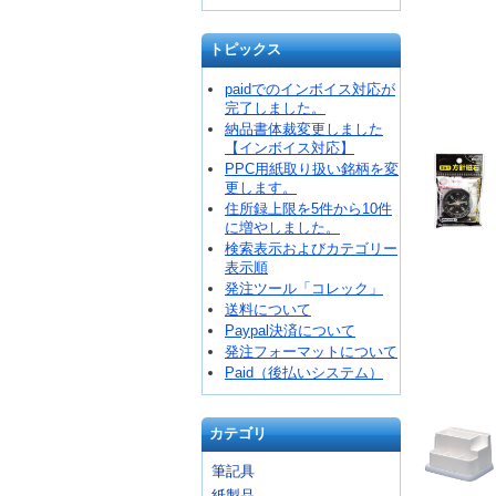
トピックス
paidでのインボイス対応が
完了しました。
納品書体裁変更しました
【インボイス対応】
PPC用紙取り扱い銘柄を変
更します。
住所録上限を5件から10件
に増やしました。
検索表示およびカテゴリー
表示順
発注ツール「コレック」
送料について
Paypal決済について
発注フォーマットについて
Paid（後払いシステム）
カテゴリ
筆記具
紙製品