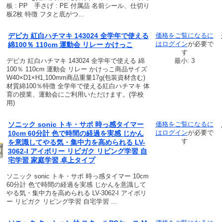
板 : PP 手さげ : PE 付属品 名前シール、仕切り
板2枚 特徴 フタと底がつ...
デビカ 紅白ハチマキ 143024 全学年で使える
価格をご覧になるに
は
ログイン
が必要で
綿100％ 110cm 運動会 リレー かけっこ
す
デビカ 紅白ハチマキ 143024 全学年で使える 綿
最小: 3
100％ 110cm 運動会 リレー かけっこ商品サイズ
W40×D1×H1,100mm商品重量17g(包装資材含む)
材質綿100％特徴 全学年で使える紅白ハチマキ 体
育の授業、運動会にご利用いただけます。(学校
用)
ソニック sonic トキ・サポ 時っ感タイマー
価格をご覧になるに
は
ログイン
が必要で
10cm 60分計 色で時間の経過を実感 じかん
す
を意識してやる気・集中力を高められる LV-
3062-I アイボリー リビガク リビング学習 自
宅学習 家庭学習 卓上タイプ
ソニック sonic トキ・サポ 時っ感タイマー 10cm
60分計 色で時間の経過を実感 じかんを意識して
やる気・集中力を高められる LV-3062-I アイボリ
ー リビガク リビング学習 自宅学習 ...