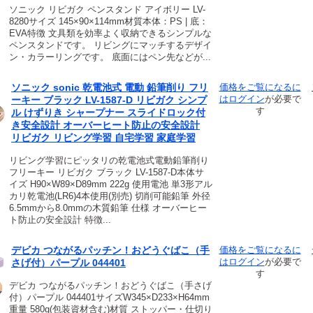
ソニック リビガク ペンスタンド アイボリー LV-
8280サイズ 145×90×114mm材質本体：PS | 底：
EVA特徴 文具類を効率よく収納できるシンプルな
ペンスタンドです。 リビングにマッチするデザイ
ン・カラーリングです。 底面にはペン先などが...
ソニック sonic 乾電池式 電動 鉛筆削り フリ
価格をご覧になるに
は
ログイン
が必要で
ーキー ブラック LV-1587-D リビガク シンプ
す
ル けずりき シャープナー スライドロック付
き安全設計 オーバーヒート防止の安全設計
リビガク リビング学習 自宅学習 家庭学習
リビング学習にピッタリの乾電池式電動鉛筆削り
フリーキー リビガク ブラック LV-1587-D本体サ
イズ H90×W89×D89mm 222g 使用電池 単3形アル
カリ乾電池(LR6)4本使用(別売) 切削可能鉛筆 外径
6.5mmから8.0mmの木質鉛筆 仕様 オーバーヒー
ト防止の安全設計 特徴...
デビカ つながるパッチン！おどうぐばこ（手
価格をご覧になるに
は
ログイン
が必要で
さげ付）パープル 044401
す
デビカ つながるパッチン！おどうぐばこ（手さげ
付）パープル 044401サイズW345×D233×H64mm
重量 580g(包装資材含む)材質 ストッパー・仕切り