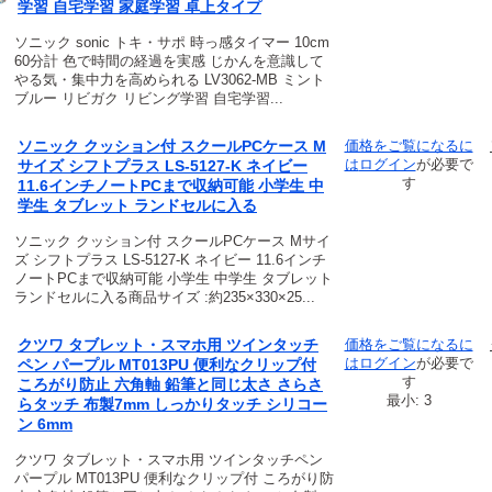
学習 自宅学習 家庭学習 卓上タイプ
ソニック sonic トキ・サポ 時っ感タイマー 10cm
60分計 色で時間の経過を実感 じかんを意識して
やる気・集中力を高められる LV3062-MB ミント
ブルー リビガク リビング学習 自宅学習...
ソニック クッション付 スクールPCケース M
価格をご覧になるに
は
ログイン
が必要で
サイズ シフトプラス LS-5127-K ネイビー
す
11.6インチノートPCまで収納可能 小学生 中
学生 タブレット ランドセルに入る
ソニック クッション付 スクールPCケース Mサイ
ズ シフトプラス LS-5127-K ネイビー 11.6インチ
ノートPCまで収納可能 小学生 中学生 タブレット
ランドセルに入る商品サイズ :約235×330×25...
クツワ タブレット・スマホ用 ツインタッチ
価格をご覧になるに
は
ログイン
が必要で
ペン パープル MT013PU 便利なクリップ付
す
ころがり防止 六角軸 鉛筆と同じ太さ さらさ
最小: 3
らタッチ 布製7mm しっかりタッチ シリコー
ン 6mm
クツワ タブレット・スマホ用 ツインタッチペン
パープル MT013PU 便利なクリップ付 ころがり防