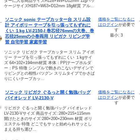
ダーに入る商品サイズH128×W9×D12mm 11gパッ
ケージサイズH187×W63×D12mm 18g材質 アル...
ソニック sonic テープカッター台 スリム設
価格をご覧になるに
は
ログイン
が必要で
計 アイボリー テープを引っ張ってもずれに
す
くい １kg LV-2150-I 巻芯径76mmの大巻、巻
最小: 3
芯径25mmの小巻両用 リビガク リビング学
習 自宅学習 家庭学習
ソニック リビガク テープカッター スリム アイボ
リー テープを引っ張ってもずれにくい １kgサイ
ズ 64×102×194mm材質 本体：PP|テープホルダ
ー：PS 特徴 シンプルで飽きのこないデザインで
リビングとの相性バツグン スリムタイプでかさば
りにくいテープカッ...
ソニック リビガク ぐるっと開く勉強バッグ
価格をご覧になるに
は
ログイン
が必要で
バイオレッド LV-2130-V
す
リビガク ぐるっと開く勉強バッグ バイオレッド
LV-2130-Vサイズ 商品サイズ::280×215×115mm
開けたときのサイズ:280×200×230mm 材質 ポリ
エステル 特徴 どこでもサッと始められサッとし
まえる持ち運び...