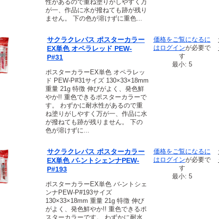
性があるので重ね塗りがしやすく万
が一、作品に水が撥ねても跡が残り
ません。 下の色が溶けずに重色...
サクラクレパス ポスターカラー
価格をご覧になるに
は
ログイン
が必要で
EX単色 オペラレッド PEW-
す
P#31
最小: 5
ポスターカラーEX単色 オペラレッ
ド PEW-P#31サイズ 130×33×18mm
重量 21g 特徴 伸びがよく、発色鮮
やか!! 重色できるポスターカラーで
す。 わずかに耐水性があるので重
ね塗りがしやすく万が一、作品に水
が撥ねても跡が残りません。 下の
色が溶けずに...
サクラクレパス ポスターカラー
価格をご覧になるに
は
ログイン
が必要で
EX単色 バ-ントシェンナPEW-
す
P#193
最小: 5
ポスターカラーEX単色 バ-ントシェ
ンナPEW-P#193サイズ
130×33×18mm 重量 21g 特徴 伸び
がよく、発色鮮やか!! 重色できるポ
スターカラーです。 わずかに耐水