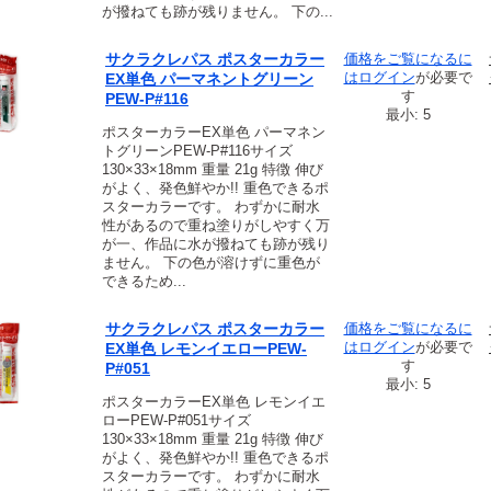
が撥ねても跡が残りません。 下の...
サクラクレパス ポスターカラー
価格をご覧になるに
は
ログイン
が必要で
EX単色 パーマネントグリーン
す
PEW-P#116
最小: 5
ポスターカラーEX単色 パーマネン
トグリーンPEW-P#116サイズ
130×33×18mm 重量 21g 特徴 伸び
がよく、発色鮮やか!! 重色できるポ
スターカラーです。 わずかに耐水
性があるので重ね塗りがしやすく万
が一、作品に水が撥ねても跡が残り
ません。 下の色が溶けずに重色が
できるため...
サクラクレパス ポスターカラー
価格をご覧になるに
は
ログイン
が必要で
EX単色 レモンイエローPEW-
す
P#051
最小: 5
ポスターカラーEX単色 レモンイエ
ローPEW-P#051サイズ
130×33×18mm 重量 21g 特徴 伸び
がよく、発色鮮やか!! 重色できるポ
スターカラーです。 わずかに耐水