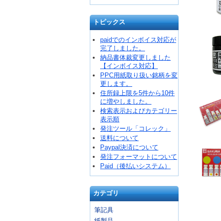
トピックス
paidでのインボイス対応が
完了しました。
納品書体裁変更しました
【インボイス対応】
PPC用紙取り扱い銘柄を変
更します。
住所録上限を5件から10件
に増やしました。
検索表示およびカテゴリー
表示順
発注ツール「コレック」
送料について
Paypal決済について
発注フォーマットについて
Paid（後払いシステム）
カテゴリ
筆記具
紙製品