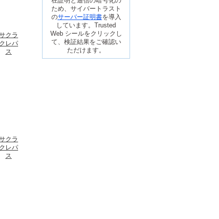
在証明と通信の暗号化の
ため、サイバートラスト
の
サーバー証明書
を導入
しています。Trusted
Web シールをクリックし
サクラ
て、検証結果をご確認い
クレパ
ただけます。
ス
サクラ
クレパ
ス