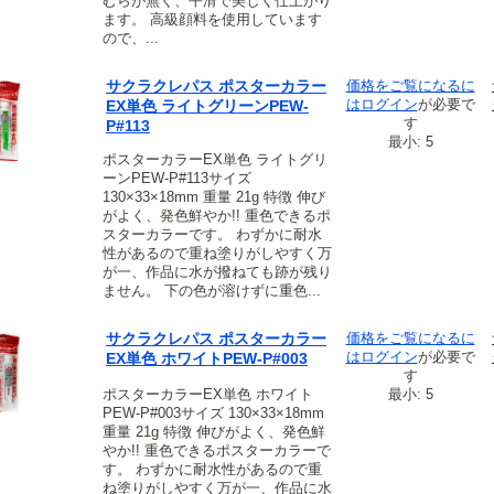
むらが無く、平滑で美しく仕上がり
ます。 高級顔料を使用しています
ので、...
サクラクレパス ポスターカラー
価格をご覧になるに
は
ログイン
が必要で
EX単色 ライトグリーンPEW-
す
P#113
最小: 5
ポスターカラーEX単色 ライトグリ
ーンPEW-P#113サイズ
130×33×18mm 重量 21g 特徴 伸び
がよく、発色鮮やか!! 重色できるポ
スターカラーです。 わずかに耐水
性があるので重ね塗りがしやすく万
が一、作品に水が撥ねても跡が残り
ません。 下の色が溶けずに重色...
サクラクレパス ポスターカラー
価格をご覧になるに
は
ログイン
が必要で
EX単色 ホワイトPEW-P#003
す
ポスターカラーEX単色 ホワイト
最小: 5
PEW-P#003サイズ 130×33×18mm
重量 21g 特徴 伸びがよく、発色鮮
やか!! 重色できるポスターカラーで
す。 わずかに耐水性があるので重
ね塗りがしやすく万が一、作品に水