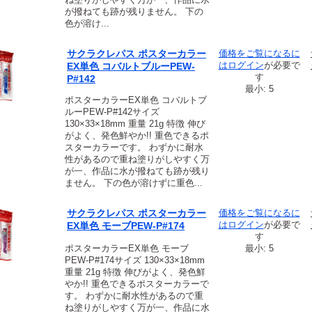
が撥ねても跡が残りません。 下の
色が溶け...
サクラクレパス ポスターカラー
価格をご覧になるに
は
ログイン
が必要で
EX単色 コバルトブルーPEW-
す
P#142
最小: 5
ポスターカラーEX単色 コバルトブ
ルーPEW-P#142サイズ
130×33×18mm 重量 21g 特徴 伸び
がよく、発色鮮やか!! 重色できるポ
スターカラーです。 わずかに耐水
性があるので重ね塗りがしやすく万
が一、作品に水が撥ねても跡が残り
ません。 下の色が溶けずに重色...
サクラクレパス ポスターカラー
価格をご覧になるに
は
ログイン
が必要で
EX単色 モーブPEW-P#174
す
ポスターカラーEX単色 モーブ
最小: 5
PEW-P#174サイズ 130×33×18mm
重量 21g 特徴 伸びがよく、発色鮮
やか!! 重色できるポスターカラーで
す。 わずかに耐水性があるので重
ね塗りがしやすく万が一、作品に水