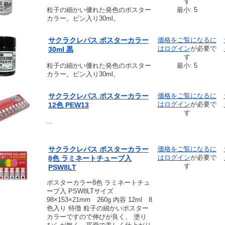
す
粒子の細かい優れた発色のポスター
最小: 5
カラー。ビン入り30ml。
サクラクレパス ポスターカラー
価格をご覧になるに
は
ログイン
が必要で
30ml 黒
す
粒子の細かい優れた発色のポスター
最小: 5
カラー。ビン入り30ml。
サクラクレパス ポスターカラー
価格をご覧になるに
は
ログイン
が必要で
12色 PEW13
す
...
サクラクレパス ポスターカラー
価格をご覧になるに
は
ログイン
が必要で
8色 ラミネートチューブ入
す
PSW8LT
ポスターカラー8色 ラミネートチュ
ーブ入 PSW8LTサイズ
98×153×21mm 260g 内容 12ml 8
色入り 特徴 粒子の細かいポスター
カラーですので伸びが良く、 塗り