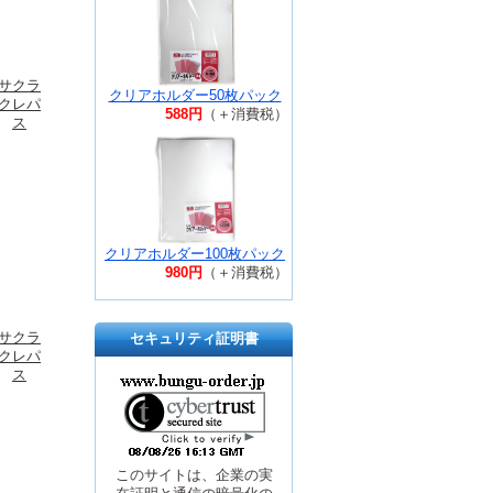
サクラ
クリアホルダー50枚パック
クレパ
588円
（＋消費税）
ス
クリアホルダー100枚パック
980円
（＋消費税）
サクラ
セキュリティ証明書
クレパ
ス
このサイトは、企業の実