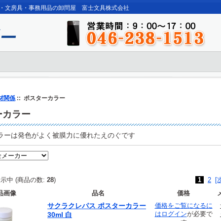
・文房具・事務用品の卸問屋 富士文具株式会社
材関係
:: ポスターカラー
ーカラー
ラーは発色がよく被膜力に優れたえのぐです
示中 (商品の数:
28
)
1
2
[
品画像
品名
価格
サクラクレパス ポスターカラー
価格をご覧になるに
は
ログイン
が必要で
30ml 白