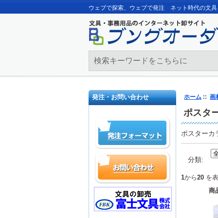
ウェブで探索、ウェブで発注 ネット時代の文具
発注・お問い合わせ
ホーム
::
画
ポスタ
ポスターカ
分類:
1
から
20
を表
商