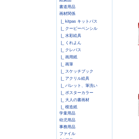
書道用品
画材関係
|_ kitpas キットパス
|_ クーピーペンシル
|_ 水彩絵具
|_ くれよん
|_ クレパス
|_ 画用紙
|_ 画筆
|_ スケッチブック
|_ アクリル絵具
|_ パレット、筆洗い
|_ ポスターカラー
|_ 大人の書画材
|_ 模造紙
学童用品
幼児用品
事務用品
ファイル