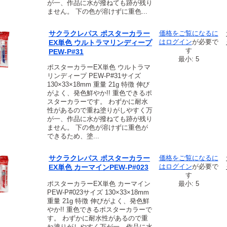
が一、作品に水が撥ねても跡が残り
ません。 下の色が溶けずに重色...
サクラクレパス ポスターカラー
価格をご覧になるに
は
ログイン
が必要で
EX単色 ウルトラマリンディープ
す
PEW-P#31
最小: 5
ポスターカラーEX単色 ウルトラマ
リンディープ PEW-P#31サイズ
130×33×18mm 重量 21g 特徴 伸び
がよく、発色鮮やか!! 重色できるポ
スターカラーです。 わずかに耐水
性があるので重ね塗りがしやすく万
が一、作品に水が撥ねても跡が残り
ません。 下の色が溶けずに重色が
できるため、塗...
サクラクレパス ポスターカラー
価格をご覧になるに
は
ログイン
が必要で
EX単色 カーマインPEW-P#023
す
ポスターカラーEX単色 カーマイン
最小: 5
PEW-P#023サイズ 130×33×18mm
重量 21g 特徴 伸びがよく、発色鮮
やか!! 重色できるポスターカラーで
す。 わずかに耐水性があるので重
ね塗りがしやすく万が一、作品に水