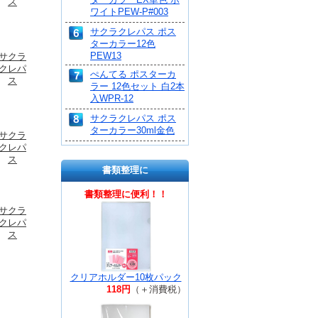
ス
ワイトPEW-P#003
サクラクレパス ポス
ターカラー12色
PEW13
サクラ
クレパ
ぺんてる ポスターカ
ス
ラー 12色セット 白2本
入WPR-12
サクラクレパス ポス
ターカラー30ml金色
サクラ
クレパ
ス
書類整理に
書類整理に便利！！
サクラ
クレパ
ス
クリアホルダー10枚パック
118円
（＋消費税）