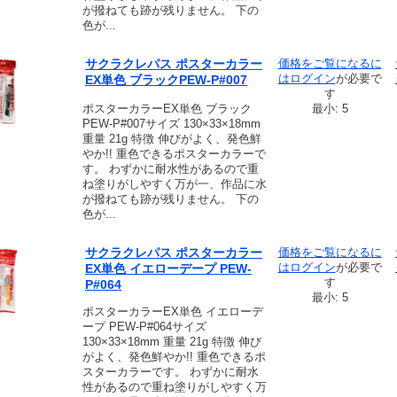
が撥ねても跡が残りません。 下の
色が...
サクラクレパス ポスターカラー
価格をご覧になるに
は
ログイン
が必要で
EX単色 ブラックPEW-P#007
す
ポスターカラーEX単色 ブラック
最小: 5
PEW-P#007サイズ 130×33×18mm
重量 21g 特徴 伸びがよく、発色鮮
やか!! 重色できるポスターカラーで
す。 わずかに耐水性があるので重
ね塗りがしやすく万が一、作品に水
が撥ねても跡が残りません。 下の
色が...
サクラクレパス ポスターカラー
価格をご覧になるに
は
ログイン
が必要で
EX単色 イエローデープ PEW-
す
P#064
最小: 5
ポスターカラーEX単色 イエローデ
ープ PEW-P#064サイズ
130×33×18mm 重量 21g 特徴 伸び
がよく、発色鮮やか!! 重色できるポ
スターカラーです。 わずかに耐水
性があるので重ね塗りがしやすく万