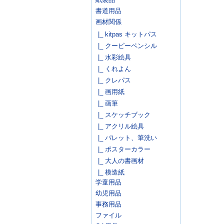
書道用品
画材関係
|_ kitpas キットパス
|_ クーピーペンシル
|_ 水彩絵具
|_ くれよん
|_ クレパス
|_ 画用紙
|_ 画筆
|_ スケッチブック
|_ アクリル絵具
|_ パレット、筆洗い
|_ ポスターカラー
|_ 大人の書画材
|_ 模造紙
学童用品
幼児用品
事務用品
ファイル