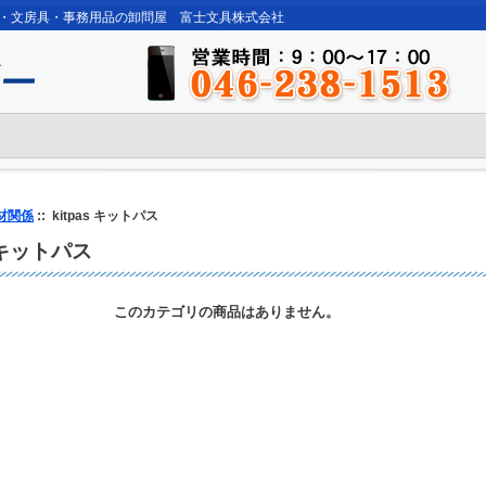
・文房具・事務用品の卸問屋 富士文具株式会社
材関係
:: kitpas キットパス
s キットパス
このカテゴリの商品はありません。