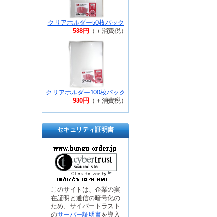
クリアホルダー50枚パック
588円
（＋消費税）
クリアホルダー100枚パック
980円
（＋消費税）
セキュリティ証明書
このサイトは、企業の実
在証明と通信の暗号化の
ため、サイバートラスト
の
サーバー証明書
を導入