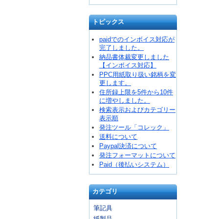
トピックス
paidでのインボイス対応が
完了しました。
納品書体裁変更しました
【インボイス対応】
PPC用紙取り扱い銘柄を変
更します。
住所録上限を5件から10件
に増やしました。
検索表示およびカテゴリー
表示順
発注ツール「コレック」
送料について
Paypal決済について
発注フォーマットについて
Paid（後払いシステム）
カテゴリ
筆記具
紙製品