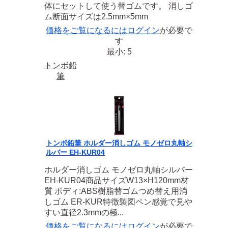
体にセットして使う替ゴムです。 消しゴ
ム断面サイズは2.5mm×5mm
価格をご覧になるには
ログイン
が必要で
す
最小: 5
トンボ鉛
筆
トンボ鉛筆 ホルダー消しゴム モノゼロ丸軸シ
ルバー EH-KUR04
ホルダー消しゴム モノゼロ丸軸シルバー
EH-KUR04商品サイズW13×H120mm材
質 ボディ:ABS樹脂替ゴムつめ替え用消
しゴム ER-KUR特徴製図ペン感覚で見や
すい直径2.3mmの極...
価格をご覧になるには
ログイン
が必要で