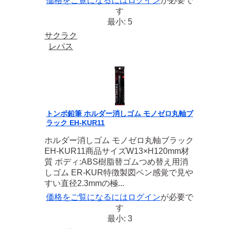
価格をご覧になるには
ログイン
が必要で
す
最小: 5
サクラク
レパス
トンボ鉛筆 ホルダー消しゴム モノゼロ丸軸ブ
ラック EH-KUR11
ホルダー消しゴム モノゼロ丸軸ブラック
EH-KUR11商品サイズW13×H120mm材
質 ボディ:ABS樹脂替ゴムつめ替え用消
しゴム ER-KUR特徴製図ペン感覚で見や
すい直径2.3mmの極...
価格をご覧になるには
ログイン
が必要で
す
最小: 3