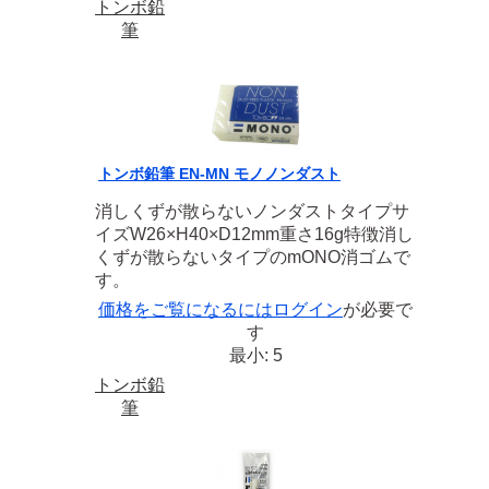
トンボ鉛
筆
トンボ鉛筆 EN-MN モノノンダスト
消しくずが散らないノンダストタイプサ
イズW26×H40×D12mm重さ16g特徴消し
くずが散らないタイプのmONO消ゴムで
す。
価格をご覧になるには
ログイン
が必要で
す
最小: 5
トンボ鉛
筆