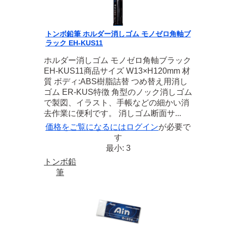
トンボ鉛筆 ホルダー消しゴム モノゼロ角軸ブ
ラック EH-KUS11
ホルダー消しゴム モノゼロ角軸ブラック
EH-KUS11商品サイズ W13×H120mm 材
質 ボディ:ABS樹脂詰替 つめ替え用消し
ゴム ER-KUS特徴 角型のノック消しゴム
で製図、イラスト、手帳などの細かい消
去作業に便利です。 消しゴム断面サ...
価格をご覧になるには
ログイン
が必要で
す
最小: 3
トンボ鉛
筆