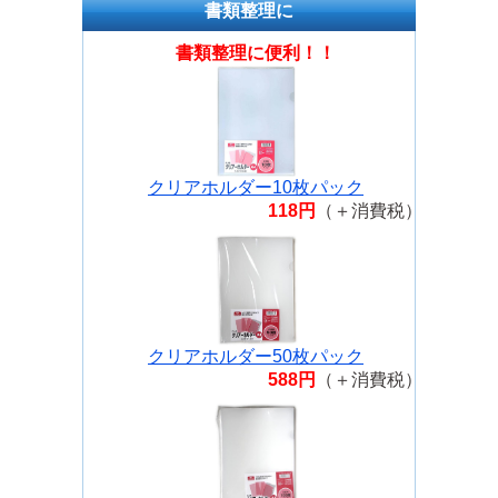
書類整理に
用高性能プラスチック消しゴム
PE-04A
書類整理に便利！！
トンボ鉛筆鉛筆 ippo! イッポ 濃い
えんぴつ用(B・2B・4B)消しゴ...
トンボ鉛筆鉛筆 ippo! イッポ 濃い
えんぴつ用(B・2B・4B) 消し...
クリアホルダー10枚パック
トンボ鉛筆 ホルダー消しゴム モノ
118円
（＋消費税）
ゼロ丸軸 EH-KUR
サクラクレパス アーチ消しゴム60
RAF60
サクラクレパス 小学生学習字消し
RFW-100S
クリアホルダー50枚パック
トンボ鉛筆 ホルダー消しゴム モノ
588円
（＋消費税）
ゼロ丸軸シルバー EH-KUR04
トンボ鉛筆鉛筆 消しゴム モノタフ
S MONO TOUGH 事務・製図用 折
れにくいタイプ EF...