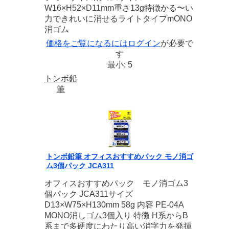
W16×H52×D11mm重さ13g特徴かる〜い
力できれいに消せるライトタイプmONO
消ゴム
価格をご覧になるには
ログイン
が必要で
す
最小: 5
トンボ鉛
筆
トンボ鉛筆 オフィスおすすめパック モノ消ゴ
ム3個パック JCA311
オフィスおすすめパック モノ消ゴム3
個パック JCA311サイズ
D13×W75×H130mm 58g 内容 PE-04A
MONO消しゴム3個入り 特徴 H系からB
系まで多硬度にわたり高い消字力を発揮