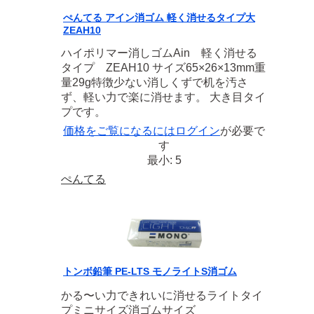
ぺんてる アイン消ゴム 軽く消せるタイプ大
ZEAH10
ハイポリマー消しゴムAin 軽く消せる
タイプ ZEAH10 サイズ65×26×13mm重
量29g特徴少ない消しくずで机を汚さ
ず、軽い力で楽に消せます。 大き目タイ
プです。
価格をご覧になるには
ログイン
が必要で
す
最小: 5
ぺんてる
トンボ鉛筆 PE-LTS モノライトS消ゴム
かる〜い力できれいに消せるライトタイ
プミニサイズ消ゴムサイズ