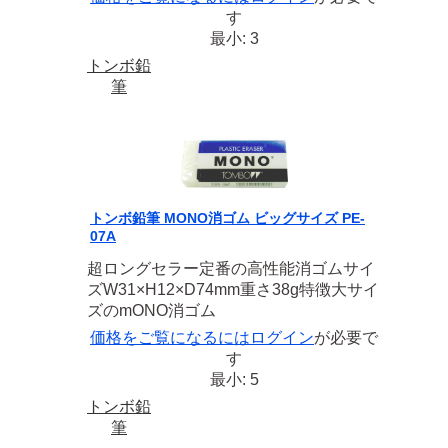
す
最小: 3
トンボ鉛
筆
トンボ鉛筆 MONO消ゴム ビッグサイズ PE-
07A
超ロングセラー定番の高性能消ゴムサイ
ズW31×H12×D74mm重さ38g特徴大サイ
ズのmONO消ゴム
価格をご覧になるには
ログイン
が必要で
す
最小: 5
トンボ鉛
筆