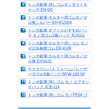
トンボ鉛筆 消しゴムモノダストキ
ャッチ EN-DC
トンボ鉛筆 ホルダー消ゴムモノゼ
ロ角シルバー EH-KUS04
トンボ鉛筆 オフィスおすすめパッ
ク モノ消ゴム3個パック JCA311
トンボ鉛筆 ホルダー消しゴム モノ
ゼロ丸軸替ゴム ER-KUR
トンボ鉛筆 ホルダー消ゴムモノゼ
ロ角 EH-KUS
サクラクレパス フォームイレーザ
ーダブル5個パック RFW-100-5P
トンボ鉛筆 消しゴム モノ エアタッ
チパック JCB-114
トンボ鉛筆 消しゴム モノPE04 ブ
ラック 3P JCC-311
トンボ鉛筆 モノ消ゴム 事務・製図