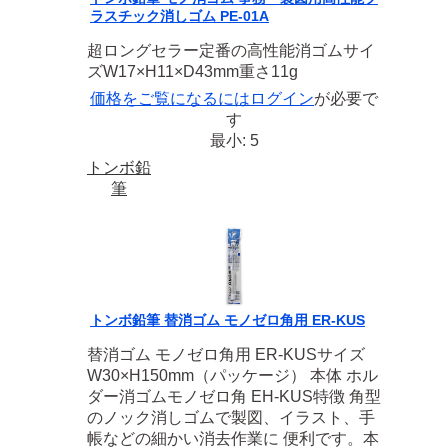
ラスチック消しゴム PE-01A
超ロングセラー定番の高性能消ゴムサイ
ズW17×H11×D43mm重さ11g
価格をご覧になるには
ログイン
が必要で
す
最小: 5
トンボ鉛
筆
トンボ鉛筆 替消ゴム モノゼロ角用 ER-KUS
替消ゴム モノゼロ角用 ER-KUSサイズ
W30×H150mm（パッケージ） 本体 ホル
ダー消ゴムモノゼロ角 EH-KUS特徴 角型
のノック消しゴムで製図、イラスト、手
帳などの細かい消去作業に 便利です。本