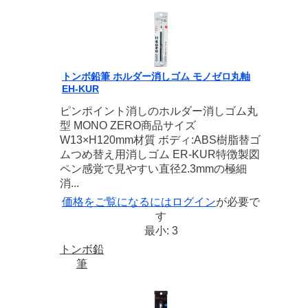
トンボ鉛筆 ホルダー消しゴム モノゼロ丸軸
EH-KUR
ピンポイント消しのホルダー消しゴム丸
型 MONO ZERO商品サイズ
W13×H120mm材質 ボディ:ABS樹脂替ゴ
ムつめ替え用消しゴム ER-KUR特徴製図
ペン感覚で見やすい直径2.3mmの極細
消...
価格をご覧になるには
ログイン
が必要で
す
最小: 3
トンボ鉛
筆