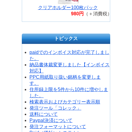
クリアホルダー100枚パック
980円
（＋消費税）
トピックス
paidでのインボイス対応が完了しまし
た。
納品書体裁変更しました【インボイス
対応】
PPC用紙取り扱い銘柄を変更しま
す。
住所録上限を5件から10件に増やしま
した。
検索表示およびカテゴリー表示順
発注ツール「コレック」
送料について
Paypal決済について
発注フォーマットについて