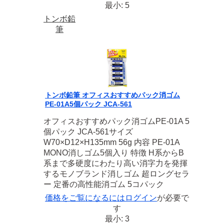
最小: 5
トンボ鉛
筆
トンボ鉛筆 オフィスおすすめパック消ゴム
PE-01A5個パック JCA-561
オフィスおすすめパック消ゴムPE-01A 5
個パック JCA-561サイズ
W70×D12×H135mm 56g 内容 PE-01A
MONO消しゴム5個入り 特徴 H系からB
系まで多硬度にわたり高い消字力を発揮
するモノブランド消しゴム 超ロングセラ
ー 定番の高性能消ゴム 5コパック
価格をご覧になるには
ログイン
が必要で
す
最小: 3