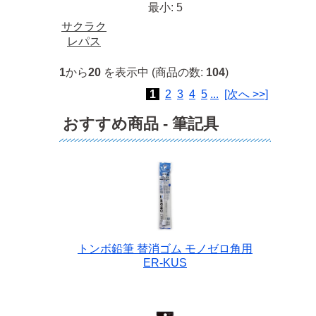
最小: 5
サクラク
レパス
1
から
20
を表示中 (商品の数:
104
)
1
2
3
4
5
...
[次へ >>]
おすすめ商品 - 筆記具
トンボ鉛筆 替消ゴム モノゼロ角用
ER-KUS