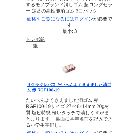
するモノブランド消しゴム 超ロングセラ
ー 定番の高性能消ゴム 3コパック
価格をご覧になるには
ログイン
が必要で
す
最小: 3
トンボ鉛
筆
サクラクレパス たいへんよくきえました消ゴ
ム 赤 RGF100-19
たいへんよくきえました消ゴム 赤
RGF100-19サイズ 27×48×14mm 20g材
質 塩ビ特徴 軽いタッチで消しくずがま
とまります。 裏面に学年名前を記入でき
る小学生字消し。