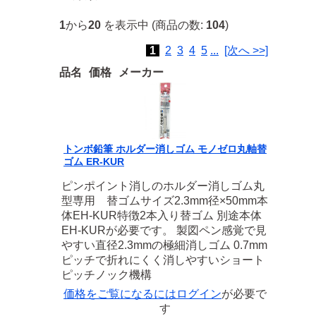
1
から
20
を表示中 (商品の数:
104
)
1
2
3
4
5
...
[次へ >>]
品名
価格
メーカー
トンボ鉛筆 ホルダー消しゴム モノゼロ丸軸替
ゴム ER-KUR
ピンポイント消しのホルダー消しゴム丸
型専用 替ゴムサイズ2.3mm径×50mm本
体EH-KUR特徴2本入り替ゴム 別途本体
EH-KURが必要です。 製図ペン感覚で見
やすい直径2.3mmの極細消しゴム 0.7mm
ピッチで折れにくく消しやすいショート
ピッチノック機構
価格をご覧になるには
ログイン
が必要で
す