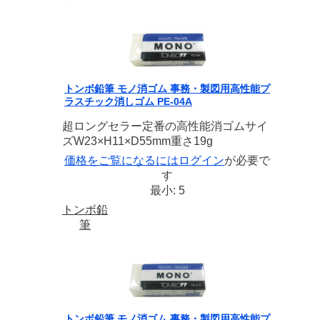
トンボ鉛筆 モノ消ゴム 事務・製図用高性能プ
ラスチック消しゴム PE-04A
超ロングセラー定番の高性能消ゴムサイ
ズW23×H11×D55mm重さ19g
価格をご覧になるには
ログイン
が必要で
す
最小: 5
トンボ鉛
筆
トンボ鉛筆 モノ消ゴム 事務・製図用高性能プ