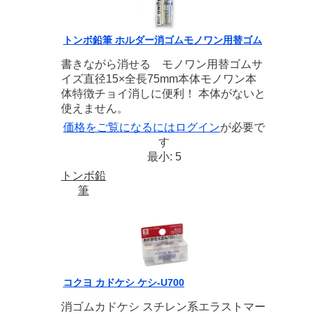
トンボ鉛筆 ホルダー消ゴムモノワン用替ゴム
書きながら消せる モノワン用替ゴムサ
イズ直径15×全長75mm本体モノワン本
体特徴チョイ消しに便利！ 本体がないと
使えません。
価格をご覧になるには
ログイン
が必要で
す
最小: 5
トンボ鉛
筆
コクヨ カドケシ ケシ-U700
消ゴムカドケシ スチレン系エラストマー