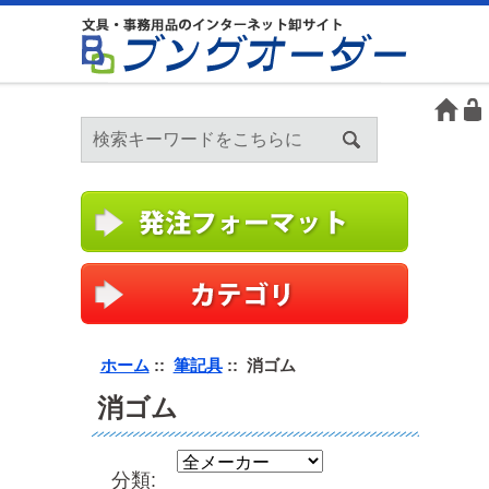
ホーム
::
筆記具
:: 消ゴム
消ゴム
分類: