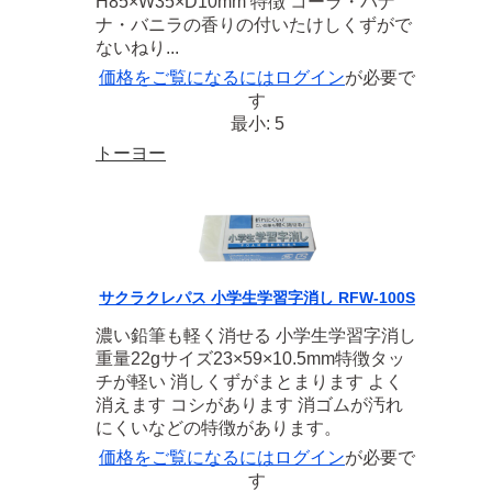
H85×W35×D10mm 特徴 コーラ・バナ
ナ・バニラの香りの付いたけしくずがで
ないねり...
価格をご覧になるには
ログイン
が必要で
す
最小: 5
トーヨー
サクラクレパス 小学生学習字消し RFW-100S
濃い鉛筆も軽く消せる 小学生学習字消し
重量22gサイズ23×59×10.5mm特徴タッ
チが軽い 消しくずがまとまります よく
消えます コシがあります 消ゴムが汚れ
にくいなどの特徴があります。
価格をご覧になるには
ログイン
が必要で
す