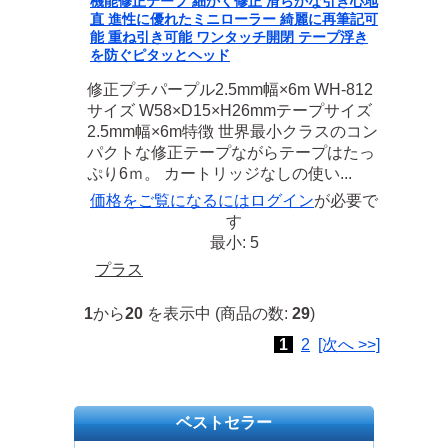
機能修正テープ 細かく修正 滑らかな引き心地
直 進性に優れたミニローラー 綺麗に再筆記可
能 重ね引き可能 ワンタッチ開閉 テープ浮き
を防ぐピタッとヘッド
修正プチパープル2.5mm幅×6m WH-812
サイズ W58×D15×H26mmテープサイズ
2.5mm幅×6m特徴 世界最小クラスのコン
パクトな修正テープながらテープはたっ
ぷり6ｍ。 カートリッジなしの使い...
価格をご覧になるには
ログイン
が必要で
す
最小: 5
プラス
1
から
20
を表示中 (商品の数:
29
)
1
2
[次へ >>]
ベストセラー