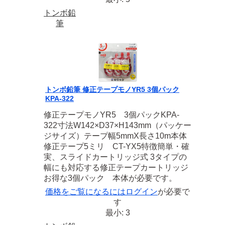
トンボ鉛
筆
トンボ鉛筆 修正テープモノYR5 3個パック
KPA-322
修正テープモノYR5 3個パックKPA-
322寸法W142×D37×H143mm（パッケー
ジサイズ）テープ幅5mmX長さ10m本体
修正テープ5ミリ CT-YX5特徴簡単・確
実、スライドカートリッジ式 3タイプの
幅にも対応する修正テープカートリッジ
お得な3個パック 本体が必要です。
価格をご覧になるには
ログイン
が必要で
す
最小: 3