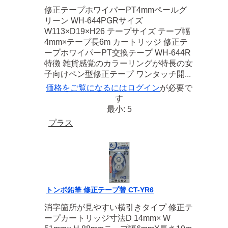
修正テープホワイパーPT4mmペールグ
リーン WH-644PGRサイズ
W113×D19×H26 テープサイズ テープ幅
4mm×テープ長6m カートリッジ 修正テ
ープホワイパーPT交換テープ WH-644R
特徴 雑貨感覚のカラーリングが特長の女
子向けペン型修正テープ ワンタッチ開...
価格をご覧になるには
ログイン
が必要で
す
最小: 5
プラス
トンボ鉛筆 修正テープ替 CT-YR6
消字箇所が見やすい横引きタイプ 修正テ
ープカートリッジ寸法D 14mm× W