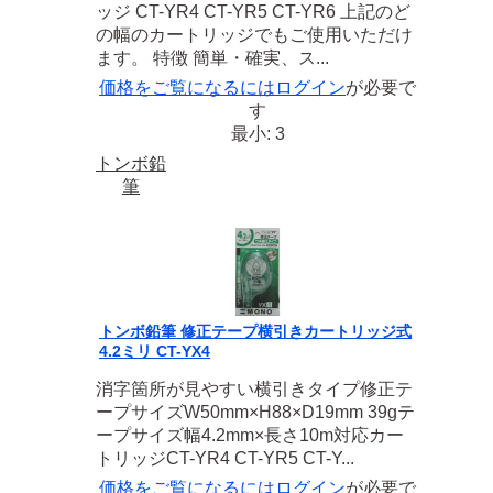
ッジ CT-YR4 CT-YR5 CT-YR6 上記のど
の幅のカートリッジでもご使用いただけ
ます。 特徴 簡単・確実、ス...
価格をご覧になるには
ログイン
が必要で
す
最小: 3
トンボ鉛
筆
トンボ鉛筆 修正テープ横引きカートリッジ式
4.2ミリ CT-YX4
消字箇所が見やすい横引きタイプ修正テ
ープサイズW50mm×H88×D19mm 39gテ
ープサイズ幅4.2mm×長さ10m対応カー
トリッジCT-YR4 CT-YR5 CT-Y...
価格をご覧になるには
ログイン
が必要で