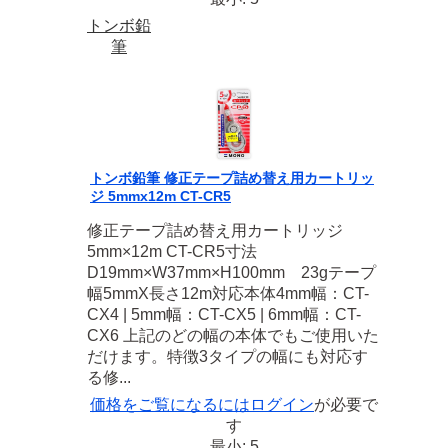
トンボ鉛
筆
トンボ鉛筆 修正テープ詰め替え用カートリッ
ジ 5mmx12m CT-CR5
修正テープ詰め替え用カートリッジ
5mm×12m CT-CR5寸法
D19mm×W37mm×H100mm 23gテープ
幅5mmX長さ12m対応本体4mm幅：CT-
CX4 | 5mm幅：CT-CX5 | 6mm幅：CT-
CX6 上記のどの幅の本体でもご使用いた
だけます。特徴3タイプの幅にも対応す
る修...
価格をご覧になるには
ログイン
が必要で
す
最小: 5