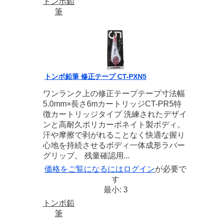
トンボ鉛
筆
トンボ鉛筆 修正テープ CT-PXN5
ワンランク上の修正テープテープ寸法幅
5.0mm×長さ6mカートリッジCT-PR5特
徴カートリッジタイプ 洗練されたデザイ
ンと高耐久ポリカーボネイト製ボディ。
汗や摩擦で剥がれることなく快適な握り
心地を持続させるボディ一体成形ラバー
グリップ。 残量確認用...
価格をご覧になるには
ログイン
が必要で
す
最小: 3
トンボ鉛
筆