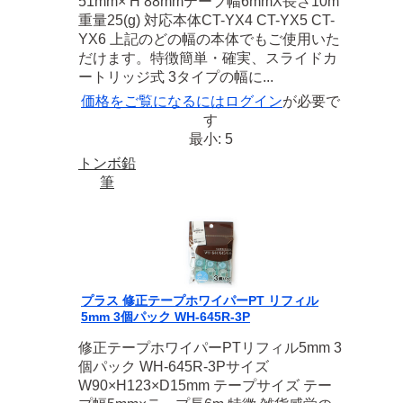
51mm× H 88mmテープ幅6mmX長さ10m
重量25(g) 対応本体CT-YX4 CT-YX5 CT-
YX6 上記のどの幅の本体でもご使用いた
だけます。特徴簡単・確実、スライドカ
ートリッジ式 3タイプの幅に...
価格をご覧になるには
ログイン
が必要で
す
最小: 5
トンボ鉛
筆
プラス 修正テープホワイパーPT リフィル
5mm 3個パック WH-645R-3P
修正テープホワイパーPTリフィル5mm 3
個パック WH-645R-3Pサイズ
W90×H123×D15mm テープサイズ テー