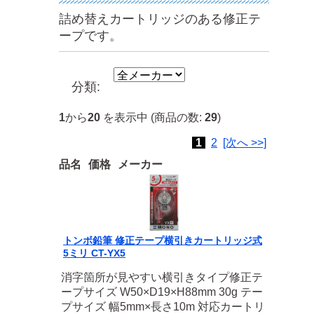
詰め替えカートリッジのある修正テ
ープです。
分類:
1
から
20
を表示中 (商品の数:
29
)
1
2
[次へ >>]
品名
価格
メーカー
トンボ鉛筆 修正テープ横引きカートリッジ式
5ミリ CT-YX5
消字箇所が見やすい横引きタイプ修正テ
ープサイズ W50×D19×H88mm 30g テー
プサイズ 幅5mm×長さ10m 対応カートリ