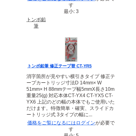
す
最小: 3
トンボ鉛
筆
トンボ鉛筆 修正テープ替 CT-YR5
消字箇所が見やすい横引きタイプ 修正テ
ープカートリッジ寸法D 14mm× W
51mm× H 88mmテープ幅5mmX長さ10m
重量25(g) 対応本体CT-YX4 CT-YX5 CT-
YX6 上記のどの幅の本体でもご使用いた
だけます。特徴簡単・確実、スライドカ
ートリッジ式 3タイプの幅に...
価格をご覧になるには
ログイン
が必要で
す
最小: 5