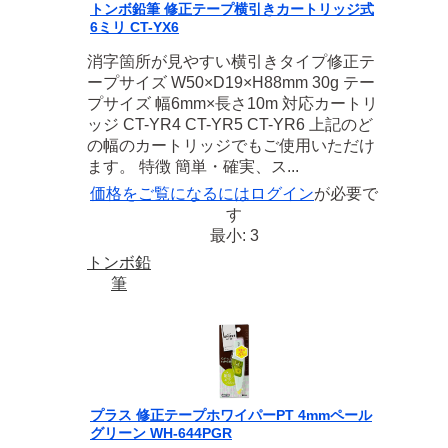
トンボ鉛筆 修正テープ横引きカートリッジ式
6ミリ CT-YX6
消字箇所が見やすい横引きタイプ修正テ
ープサイズ W50×D19×H88mm 30g テー
プサイズ 幅6mm×長さ10m 対応カートリ
ッジ CT-YR4 CT-YR5 CT-YR6 上記のど
の幅のカートリッジでもご使用いただけ
ます。 特徴 簡単・確実、ス...
価格をご覧になるには
ログイン
が必要で
す
最小: 3
トンボ鉛
筆
プラス 修正テープホワイパーPT 4mmペール
グリーン WH-644PGR