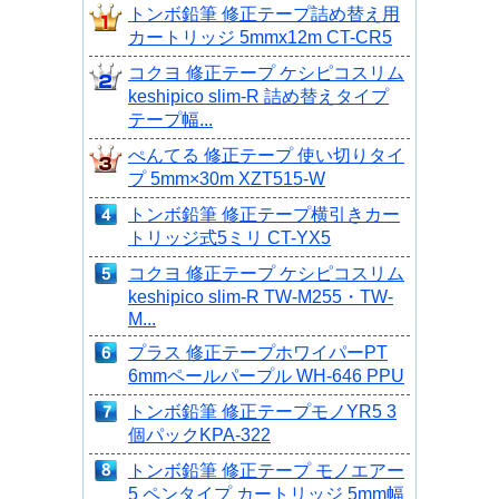
トンボ鉛筆 修正テープ詰め替え用
カートリッジ 5mmx12m CT-CR5
コクヨ 修正テープ ケシピコスリム
keshipico slim-R 詰め替えタイプ
テープ幅...
ぺんてる 修正テープ 使い切りタイ
プ 5mm×30m XZT515-W
トンボ鉛筆 修正テープ横引きカー
トリッジ式5ミリ CT-YX5
コクヨ 修正テープ ケシピコスリム
keshipico slim-R TW-M255・TW-
M...
プラス 修正テープホワイパーPT
6mmペールパープル WH-646 PPU
トンボ鉛筆 修正テープモノYR5 3
個パックKPA-322
トンボ鉛筆 修正テープ モノエアー
5 ペンタイプ カートリッジ 5mm幅