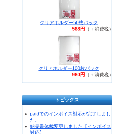
プラス 修正テープホワイパーPT リ
フィル5mm 3個パック WH-645R-
3P
クリアホルダー50枚パック
プラス 修正テープホワイパーPT リ
588円
（＋消費税）
フィル6mm 3個パック WH-646R-
3P
トンボ鉛筆 修正テープ 詰め替えタ
イプ 5mmx12m CT-CX5
クリアホルダー100枚パック
980円
（＋消費税）
トピックス
paidでのインボイス対応が完了しまし
た。
納品書体裁変更しました【インボイス
対応】