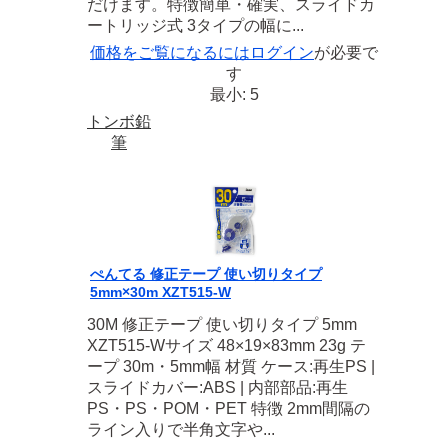
だけます。特徴簡単・確実、スライドカ
ートリッジ式 3タイプの幅に...
価格をご覧になるには
ログイン
が必要で
す
最小: 5
トンボ鉛
筆
ぺんてる 修正テープ 使い切りタイプ
5mm×30m XZT515-W
30M 修正テープ 使い切りタイプ 5mm
XZT515-Wサイズ 48×19×83mm 23g テ
ープ 30m・5mm幅 材質 ケース:再生PS |
スライドカバー:ABS | 内部部品:再生
PS・PS・POM・PET 特徴 2mm間隔の
ライン入りで半角文字や...