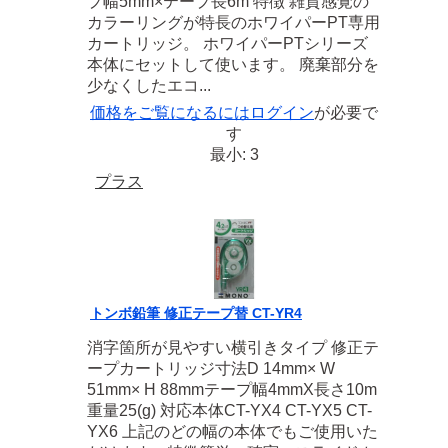
プ幅5mm×テープ長6m 特徴 雑貨感覚の
カラーリングが特長のホワイパーPT専用
カートリッジ。 ホワイパーPTシリーズ
本体にセットして使います。 廃棄部分を
少なくしたエコ...
価格をご覧になるには
ログイン
が必要で
す
最小: 3
プラス
トンボ鉛筆 修正テープ替 CT-YR4
消字箇所が見やすい横引きタイプ 修正テ
ープカートリッジ寸法D 14mm× W
51mm× H 88mmテープ幅4mmX長さ10m
重量25(g) 対応本体CT-YX4 CT-YX5 CT-
YX6 上記のどの幅の本体でもご使用いた