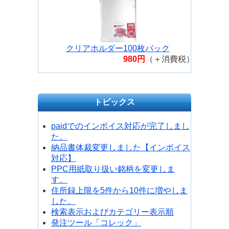
クリアホルダー100枚パック
980円
（＋消費税）
トピックス
paidでのインボイス対応が完了しまし
た。
納品書体裁変更しました【インボイス
対応】
PPC用紙取り扱い銘柄を変更しま
す。
住所録上限を5件から10件に増やしま
した。
検索表示およびカテゴリー表示順
発注ツール「コレック」