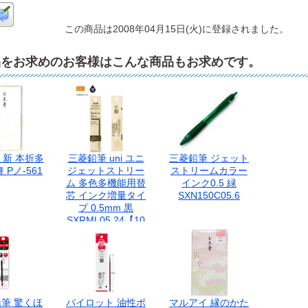
この商品は2008年04月15日(火)に登録されました。
品をお求めのお客様はこんな商品もお求めです。
 新 本折多
三菱鉛筆 uni ユニ
三菱鉛筆 ジェット
 Pノ-561
ジェットストリー
ストリームカラー
ム 多色多機能用替
インク0.5 緑
芯 インク増量タイ
SXN150C05.6
プ 0.5mm 黒
SXRML05.24【10
本単位】
筆 驚くほ
パイロット 油性ボ
マルアイ 縁のかた