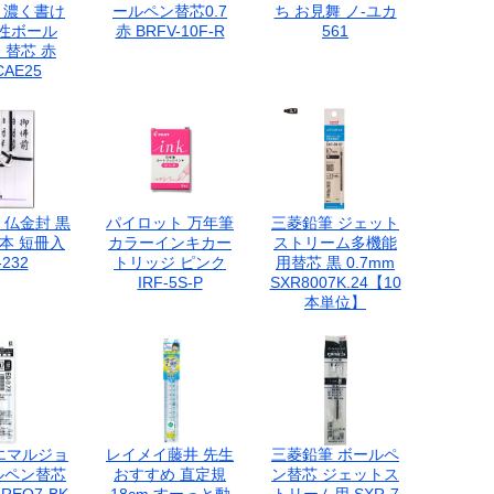
! 濃く書け
ールペン替芯0.7
ち お見舞 ノ-ユカ
油性ボール
赤 BRFV-10F-R
561
m 替芯 赤
CAE25
 仏金封 黒
パイロット 万年筆
三菱鉛筆 ジェット
本 短冊入
カラーインキカー
ストリーム多機能
232
トリッジ ピンク
用替芯 黒 0.7mm
IRF-5S-P
SXR8007K.24【10
本単位】
エマルジョ
レイメイ藤井 先生
三菱鉛筆 ボールペ
ルペン替芯
おすすめ 直定規
ン替芯 ジェットス