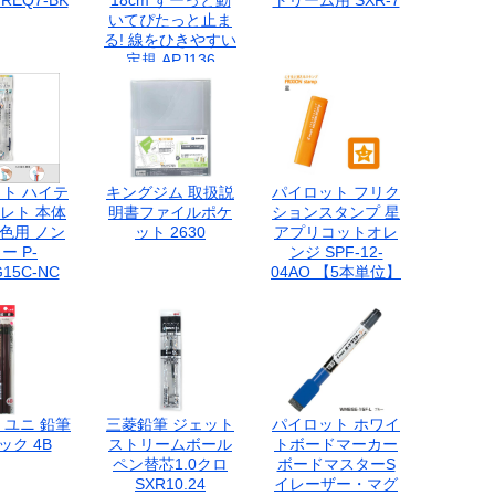
REQ7-BK
18cm すーっと動
トリーム用 SXR-7
いてぴたっと止ま
る! 線をひきやすい
定規 APJ136
ト ハイテ
キングジム 取扱説
パイロット フリク
レト 本体
明書ファイルポケ
ションスタンプ 星
色用 ノン
ット 2630
アプリコットオレ
ー P-
ンジ SPF-12-
15C-NC
04AO 【5本単位】
 ユニ 鉛筆
三菱鉛筆 ジェット
パイロット ホワイ
ック 4B
ストリームボール
トボードマーカー
ペン替芯1.0クロ
ボードマスターS
SXR10.24
イレーザー・マグ