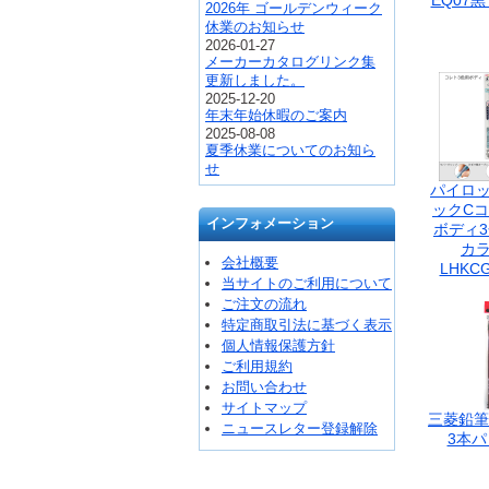
EQ07黒 
2026年 ゴールデンウィーク
休業のお知らせ
2026-01-27
メーカーカタログリンク集
更新しました。
2025-12-20
年末年始休暇のご案内
2025-08-08
夏季休業についてのお知ら
せ
パイロッ
ックCコ
インフォメーション
ボディ3
カラ
会社概要
LHKCG
当サイトのご利用について
ご注文の流れ
特定商取引法に基づく表示
個人情報保護方針
ご利用規約
お問い合わせ
サイトマップ
三菱鉛筆
ニュースレター登録解除
3本パ