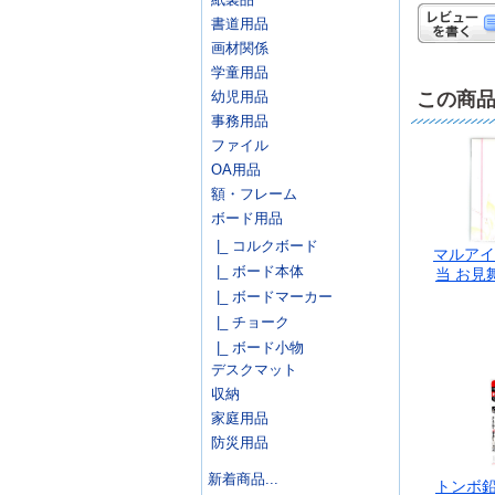
書道用品
画材関係
学童用品
幼児用品
この商
事務用品
ファイル
OA用品
額・フレーム
ボード用品
|_ コルクボード
マルアイ
|_ ボード本体
当 お見舞
|_ ボードマーカー
|_ チョーク
|_ ボード小物
デスクマット
収納
家庭用品
防災用品
新着商品...
トンボ鉛