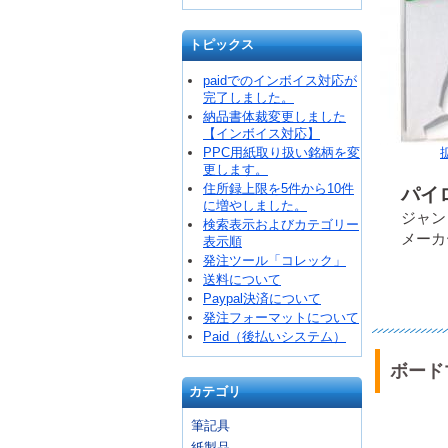
トピックス
paidでのインボイス対応が
完了しました。
納品書体裁変更しました
【インボイス対応】
PPC用紙取り扱い銘柄を変
更します。
住所録上限を5件から10件
パイロ
に増やしました。
ジャンコ
検索表示およびカテゴリー
メーカ
表示順
発注ツール「コレック」
送料について
Paypal決済について
発注フォーマットについて
Paid（後払いシステム）
ボード
カテゴリ
筆記具
紙製品