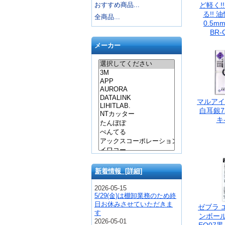
おすすめ商品...
ど軽く!
る!! 
全商品...
0.5m
BR-
メーカー
マルアイ
白耳銀7
キ-
新着情報 [詳細]
2026-05-15
5/29(金)は棚卸業務のため終
日お休みさせていただきま
ゼブラ 
す
ンボー
2026-05-01