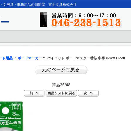
・文房具・事務用品の卸問屋 富士文具株式会社
ード用品
::
ボードマーカー
:: パイロット ボードマスター替芯 中字 P-WMTIP-9L
商品36/48