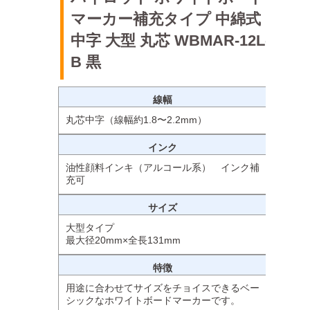
マーカー補充タイプ 中綿式
中字 大型 丸芯 WBMAR-12L-
B 黒
線幅
丸芯中字（線幅約1.8〜2.2mm）
インク
油性顔料インキ（アルコール系） インク補
充可
サイズ
大型タイプ
最大径20mm×全長131mm
特徴
用途に合わせてサイズをチョイスできるベー
シックなホワイトボードマーカーです。