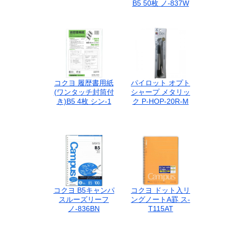
B5 50枚 ノ-837W
コクヨ 履歴書用紙
パイロット オプト
(ワンタッチ封筒付
シャープ メタリッ
き)B5 4枚 シン-1
ク P-HOP-20R-M
コクヨ B5キャンパ
コクヨ ドット入リ
スルーズリーフ
ングノートA罫 ス-
ノ-836BN
T115AT