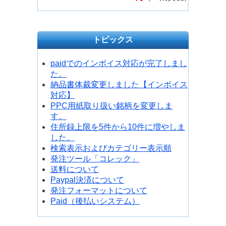
トピックス
paidでのインボイス対応が完了しまし
た。
納品書体裁変更しました【インボイス
対応】
PPC用紙取り扱い銘柄を変更しま
す。
住所録上限を5件から10件に増やしま
した。
検索表示およびカテゴリー表示順
発注ツール「コレック」
送料について
Paypal決済について
発注フォーマットについて
Paid（後払いシステム）