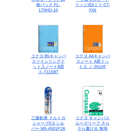
枚パック FL-
リッジ式6ミリ CT-
170HO-10
YX6
コクヨ B5キャンパ
コクヨ A4キャンパ
スツインリングド
スノート A罫ドッ
ット入ノートB罫
ト入 ノ-201AT
ス-T115BT
三菱鉛筆 クルトガ
コクヨ キャンパス
シャープ0.5 シル
ルーズリーフ さら
バー M5-4501P.26
さら書ける 無地