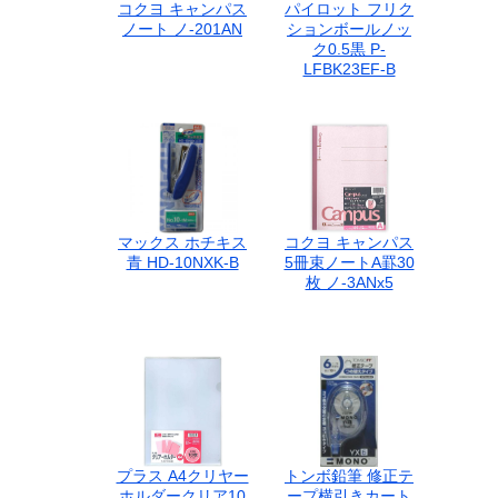
コクヨ キャンパス
パイロット フリク
ノート ノ-201AN
ションボールノッ
ク0.5黒 P-
LFBK23EF-B
マックス ホチキス
コクヨ キャンパス
青 HD-10NXK-B
5冊束ノートA罫30
枚 ノ-3ANx5
プラス A4クリヤー
トンボ鉛筆 修正テ
ホルダークリア10
ープ横引きカート