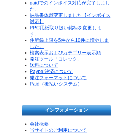
paidでのインボイス対応が完了しまし
た。
納品書体裁変更しました【インボイス
対応】
PPC用紙取り扱い銘柄を変更しま
す。
住所録上限を5件から10件に増やしま
した。
検索表示およびカテゴリー表示順
発注ツール「コレック」
送料について
Paypal決済について
発注フォーマットについて
Paid（後払いシステム）
インフォメーション
会社概要
当サイトのご利用について