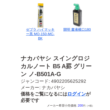
ゼブラ ハイマッキ
開明 書液横口180
ー黒 MO-150-MC-
BK
ナカバヤシ スイングロジ
カルノート B5 A罫 グリー
ン ノ-B501A-G
ジャンコード: 4902205625292
メーカー: ナカバヤシ
価格をご覧になるには
ログイン
が
必要です
メーカー希望小売価格:
200
円（+税）