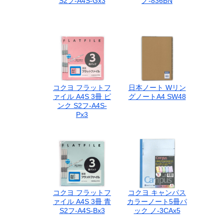
S2フ-A4S-Gx3
ノ-836BN
コクヨ フラットフ
日本ノート Wリン
ァイル A4S 3冊 ピ
グノートA4 SW48
ンク S2フ-A4S-
Px3
コクヨ フラットフ
コクヨ キャンパス
ァイル A4S 3冊 青
カラーノート5冊パ
S2フ-A4S-Bx3
ック ノ-3CAx5