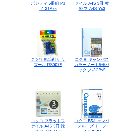
ポジティ 5冊組 P3
ァイル A4S 3冊 黄
ノ-31Ax5
S2フ-A4S-Yx3
クツワ 鉛筆削り ケ
コクヨ キャンパス
ズール RS007S
カラーノート5冊パ
ック ノ-3CBx5
コクヨ フラットフ
コクヨ B5キャンパ
ァイル A4S 3冊 緑
スルーズリーフ