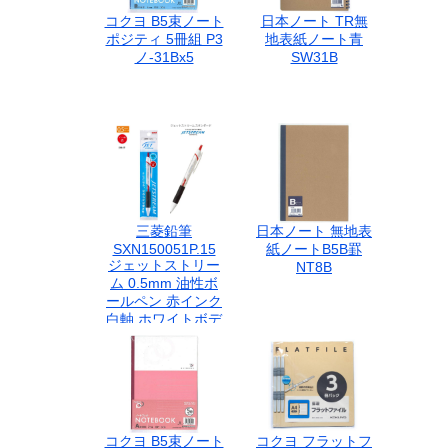
コクヨ B5束ノート
日本ノート TR無
ポジティ 5冊組 P3
地表紙ノート青
ノ-31Bx5
SW31B
三菱鉛筆
日本ノート 無地表
SXN150051P.15
紙ノートB5B罫
ジェットストリー
NT8B
ム 0.5mm 油性ボ
ールペン 赤インク
白軸 ホワイトボデ
ィ なめらか 速乾
低摩擦インク 事務
用品 1本入 看護師
医療現場 文房具 受
験 勉強 三菱 uni
JETSTREAM
コクヨ B5束ノート
コクヨ フラットフ