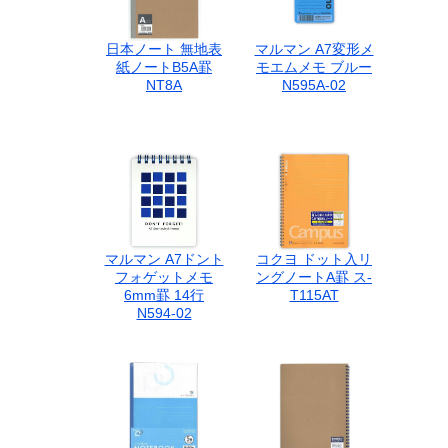
日本ノート 無地表
マルマン A7変形メ
紙ノートB5A罫
モエムメモ ブルー
NT8A
N595A-02
マルマン A7ドント
コクヨ ドット入リ
フォゲットメモ
ングノートA罫 ス-
6mm罫 14行
T115AT
N594-02