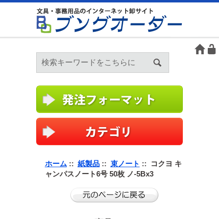
ホーム
::
紙製品
::
束ノート
:: コクヨ キ
ャンパスノート6号 50枚 ノ-5Bx3