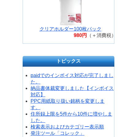
クリアホルダー100枚パック
980円
（＋消費税）
トピックス
paidでのインボイス対応が完了しまし
た。
納品書体裁変更しました【インボイス
対応】
PPC用紙取り扱い銘柄を変更しま
す。
住所録上限を5件から10件に増やしま
した。
検索表示およびカテゴリー表示順
発注ツール「コレック」