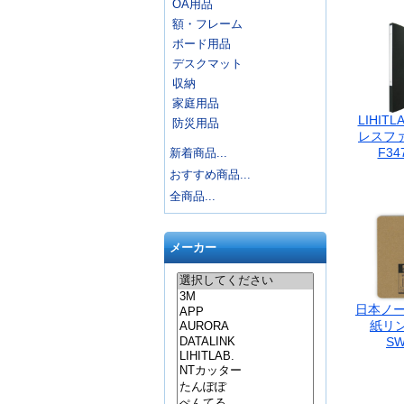
OA用品
額・フレーム
ボード用品
デスクマット
収納
家庭用品
LIHITL
防災用品
レスファ
F34
新着商品...
おすすめ商品...
全商品...
メーカー
日本ノー
紙リ
SW