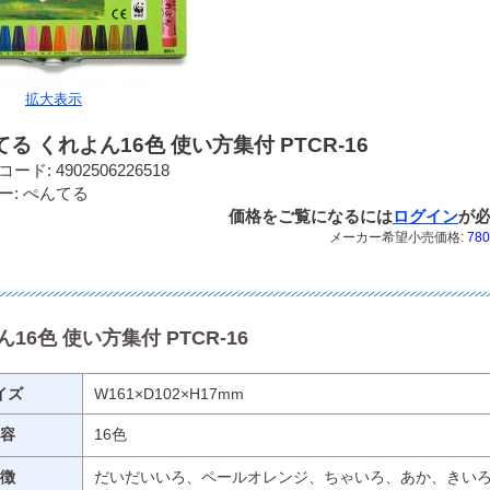
拡大表示
る くれよん16色 使い方集付 PTCR-16
ード: 4902506226518
ー: ぺんてる
価格をご覧になるには
ログイン
が
メーカー希望小売価格:
780
16色 使い方集付 PTCR-16
イズ
W161×D102×H17mm
容
16色
徴
だいだいいろ、ペールオレンジ、ちゃいろ、あか、きい