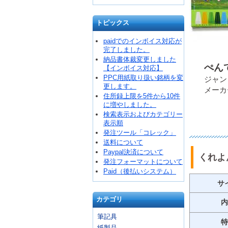
トピックス
paidでのインボイス対応が
完了しました。
納品書体裁変更しました
ぺんて
【インボイス対応】
PPC用紙取り扱い銘柄を変
ジャンコ
更します。
メーカ
住所録上限を5件から10件
に増やしました。
検索表示およびカテゴリー
表示順
発注ツール「コレック」
送料について
Paypal決済について
くれよん
発注フォーマットについて
Paid（後払いシステム）
サ
カテゴリ
内
筆記具
特
紙製品