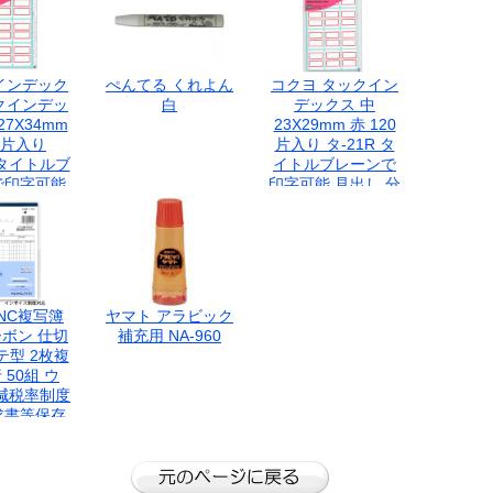
インデック
ぺんてる くれよん
コクヨ タックイン
クインデッ
白
デックス 中
27X34mm
23X29mm 赤 120
0片入り
片入り タ-21R タ
 タイトルブ
イトルブレーンで
で印字可能
印字可能 見出し 分
し 分類
類
NC複写簿
ヤマト アラビック
ボン 仕切
補充用 NA-960
テ型 2枚複
 50組 ウ
軽減税率制度
求書等保存
ンボイス制
応 伝票