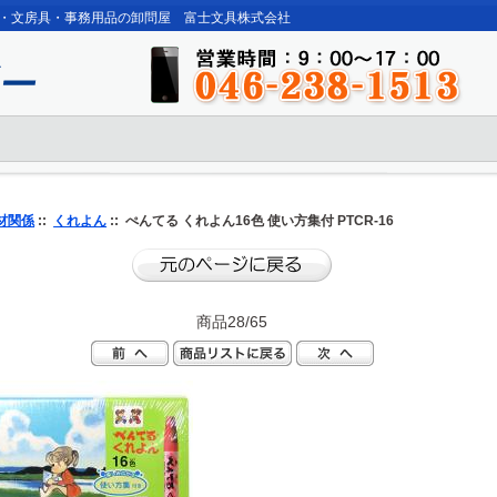
・文房具・事務用品の卸問屋 富士文具株式会社
材関係
::
くれよん
:: ぺんてる くれよん16色 使い方集付 PTCR-16
商品28/65