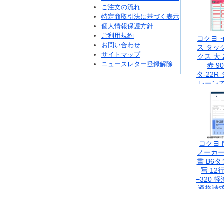
ご注文の流れ
特定商取引法に基づく表示
個人情報保護方針
ご利用規約
コクヨ 
お問い合わせ
ス タッ
サイトマップ
クス 大 
ニュースレター登録解除
赤 9
タ-22R
レーン
見出
コクヨ 
ノーカー
書 B6タ
写 12行
−320 
適格請
方式 イ
度対