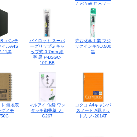
くがき帳 日本ノー
ト 天糊クロス巻き
製本 1冊40枚
AB. パンチ
パイロット スーパ
寺西化学工業 マジ
イルA4S
ーグリップG キャ
ックインキNO.500
7-11黒
ップ式 0.7mm 細
黒
字 黒 P-BSGC-
10F-BB
ト 無地表
マルアイ 仏袋 ワン
コクヨ A4キャンパ
ングメモ
タッチ御香奠 ノ-
スノート A罫ドッ
50C
G267
ト入 ノ-201AT