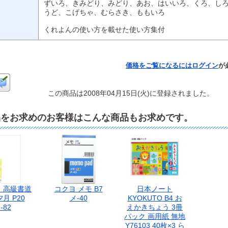
ずいろ、きみどり、みどり、あお、はいいろ、くろ、し
うど、こげちゃ、むらさき、ももいろ
くれよんの使い方を載せた使い方集付
価格をご覧になるには
ログイン
が
この商品は2008年04月15日(火)に登録されました。
品をお求めのお客様はこんな商品もお求めです。
 高級書道
コクヨ メモ B7
日本ノート
月 P20
メ-40
KYOKUTO B4 お
-82
えかきちょう 3冊
パック 画用紙 無地
Y76103 40枚×3 ら