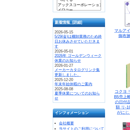
新着情報 [詳細]
マルアイ
2026-05-15
御布施 
5/29(金)は棚卸業務のため終
日お休みさせていただきま
す
2026-05-01
2026年 ゴールデンウィーク
休業のお知らせ
2026-01-27
メーカーカタログリンク集
更新しました。
2025-12-20
年末年始休暇のご案内
2025-08-08
コクヨ 
夏季休業についてのお知ら
B5売上
せ
の日付
額 リ-1
がにじ
インフォメーション
会社概要
当サイトのご利用について