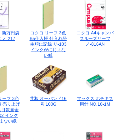
 新万円袋
コクヨ リーフ 3色
コクヨ A4キャンパ
ノ-217
B5仕入帳 仕入れ発
スルーズリーフ
生順に記録 リ-103
ノ-816AN
インクがにじまな
い紙
リーフ 3色
共和 オーバンド16
マックス ホチキス
帳 売り上げ
号 100G
用針 NO.10-1M
品目数量金
02 インク
まない紙