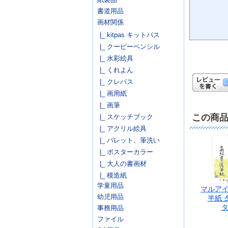
書道用品
画材関係
|_ kitpas キットパス
|_ クーピーペンシル
|_ 水彩絵具
|_ くれよん
|_ クレパス
|_ 画用紙
|_ 画筆
この商
|_ スケッチブック
|_ アクリル絵具
|_ パレット、筆洗い
|_ ポスターカラー
|_ 大人の書画材
|_ 模造紙
学童用品
マルアイ
幼児用品
半紙 夕
タ
事務用品
ファイル