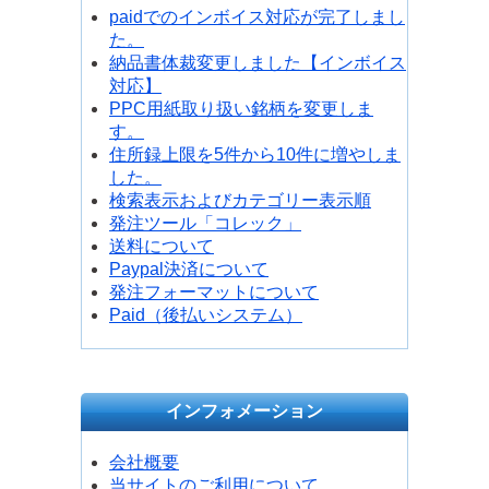
paidでのインボイス対応が完了しまし
た。
納品書体裁変更しました【インボイス
対応】
PPC用紙取り扱い銘柄を変更しま
す。
住所録上限を5件から10件に増やしま
した。
検索表示およびカテゴリー表示順
発注ツール「コレック」
送料について
Paypal決済について
発注フォーマットについて
Paid（後払いシステム）
インフォメーション
会社概要
当サイトのご利用について