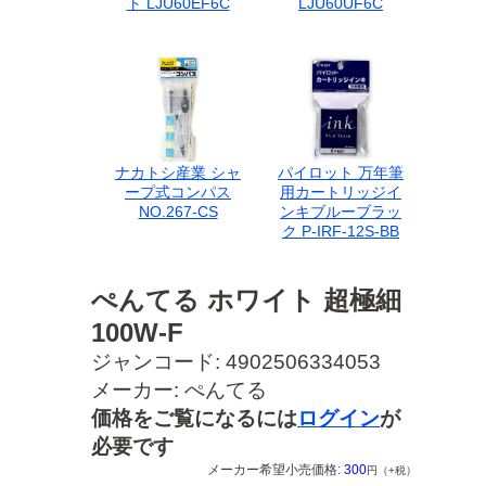
ト LJU60EF6C
LJU60UF6C
ナカトシ産業 シャ
パイロット 万年筆
ープ式コンパス
用カートリッジイ
NO.267-CS
ンキブルーブラッ
ク P-IRF-12S-BB
ぺんてる ホワイト 超極細
100W-F
ジャンコード: 4902506334053
メーカー: ぺんてる
価格をご覧になるには
ログイン
が
必要です
メーカー希望小売価格:
300
円（+税）