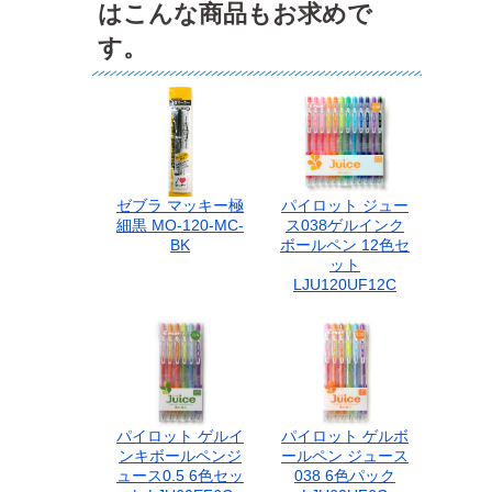
はこんな商品もお求めで
す。
ゼブラ マッキー極
パイロット ジュー
細黒 MO-120-MC-
ス038ゲルインク
BK
ボールペン 12色セ
ット
LJU120UF12C
パイロット ゲルイ
パイロット ゲルボ
ンキボールペンジ
ールペン ジュース
ュース0.5 6色セッ
038 6色パック