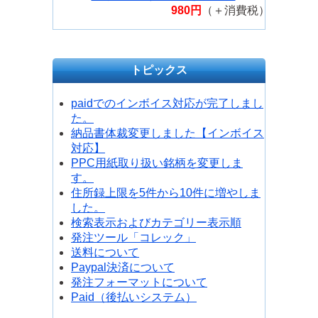
980円
（＋消費税）
トピックス
paidでのインボイス対応が完了しまし
た。
納品書体裁変更しました【インボイス
対応】
PPC用紙取り扱い銘柄を変更しま
す。
住所録上限を5件から10件に増やしま
した。
検索表示およびカテゴリー表示順
発注ツール「コレック」
送料について
Paypal決済について
発注フォーマットについて
Paid（後払いシステム）