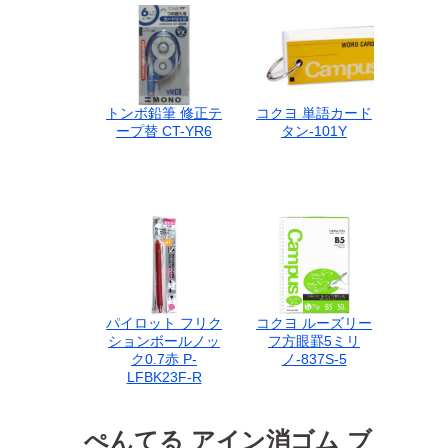
い筆跡 なめらかな
書き心地 テスパ向
上 替え芯 カエシン
シャープ替芯 シャ
ープペンシル替芯
トンボ鉛筆 修正テ
コクヨ 単語カード
ープ替 CT-YR6
タン-101Y
パイロット フリク
コクヨ ルーズリー
ションボールノッ
フ方眼罫5ミリ
ク0.7赤 P-
ノ-837S-5
LFBK23F-R
ぺんてる アイン消ゴム ブ