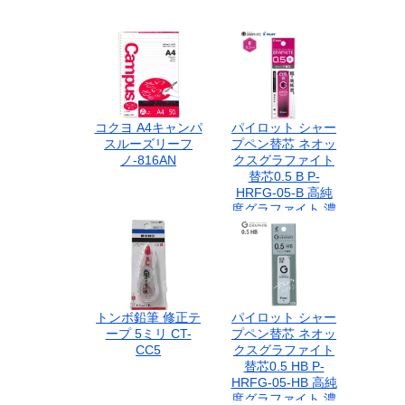
コクヨ A4キャンパ
パイロット シャー
スルーズリーフ
プペン替芯 ネオッ
ノ-816AN
クスグラファイト
替芯0.5 B P-
HRFG-05-B 高純
度グラファイト 濃
い筆跡 なめらかな
書き心地 テスパ向
上 替え芯 カエシン
シャープ替芯 シャ
ープペンシル替芯
トンボ鉛筆 修正テ
パイロット シャー
ープ 5ミリ CT-
プペン替芯 ネオッ
CC5
クスグラファイト
替芯0.5 HB P-
HRFG-05-HB 高純
度グラファイト 濃