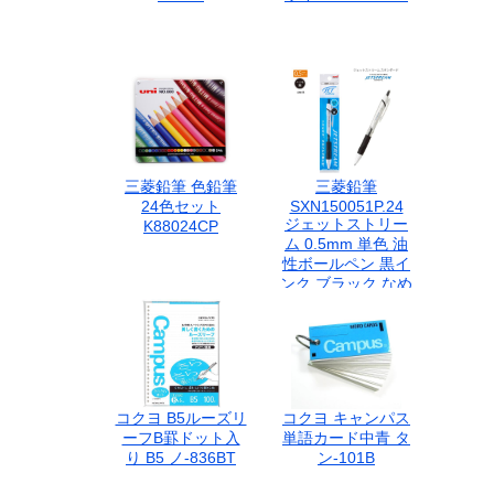
三菱鉛筆 色鉛筆
三菱鉛筆
24色セット
SXN150051P.24
ジェットストリー
K88024CP
ム 0.5mm 単色 油
性ボールペン 黒イ
ンク ブラック なめ
らか 速乾 低摩擦イ
ンク 事務用品 ビジ
ネス 筆記具 1本入
文房具 受験 勉強
三菱 uni
JETSTREAM
コクヨ B5ルーズリ
コクヨ キャンパス
ーフB罫ドット入
単語カード中青 タ
り B5 ノ-836BT
ン-101B