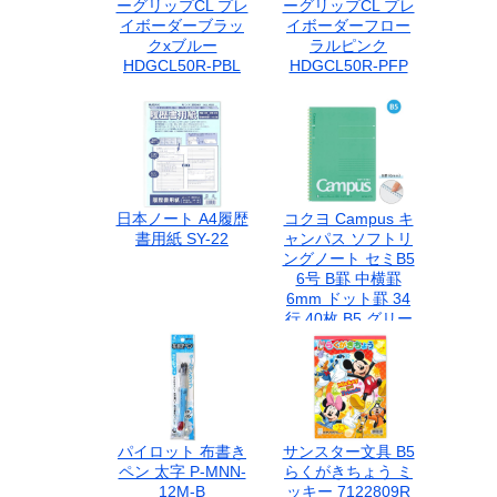
ーグリップCL プレ
ーグリップCL プレ
イボーダーブラッ
イボーダーフロー
クxブルー
ラルピンク
HDGCL50R-PBL
HDGCL50R-PFP
日本ノート A4履歴
コクヨ Campus キ
書用紙 SY-22
ャンパス ソフトリ
ングノート セミB5
6号 B罫 中横罫
6mm ドット罫 34
行 40枚 B5 グリー
ン 緑 ス-S111BT-G
パイロット 布書き
サンスター文具 B5
ペン 太字 P-MNN-
らくがきちょう ミ
12M-B
ッキー 7122809R