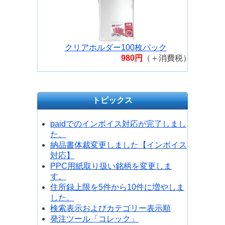
クリアホルダー100枚パック
980円
（＋消費税）
トピックス
paidでのインボイス対応が完了しまし
た。
納品書体裁変更しました【インボイス
対応】
PPC用紙取り扱い銘柄を変更しま
す。
住所録上限を5件から10件に増やしま
した。
検索表示およびカテゴリー表示順
発注ツール「コレック」