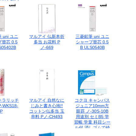
と止まる!
きやすい三
規セット
J287
uni ユニ
マルアイ 仏新本折
三菱鉛筆 uni ユニ
替芯 0.5
多当 お花料 P
シャープ替芯 0.5
S05402B
ノ-669
B ULS0540B
キラリッチ
マルアイ 自然なに
コクヨ キャンパス
-WKS18-
じみと書き心地!!
ジュニア10mm方
P
コットン仏多当 玉
眼罫 ノ-30S-10B
串料 Pノ-CH493
用途別 セミB5 学
習帳 学童 科目シー
ル付 消しゴムで綺
麗に消しやすい 人