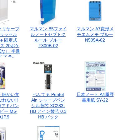
気のキャンパスノ
ート
クリヤーブ
マルマン B5ファイ
マルマン A7変形メ
グラッセル
ルノートセプトク
モエムメモ ブルー
ele 固定式
ルール ブルー
N595A-02
ズ 20ポケ
F300B-02
紙なし 半透
プ ラ-
W ホワイト
 細かい文
ぺんてる Pentel
日本ノート A4履歴
れない!!
Ain シャープペン
書用紙 SY-22
ガアドバン
シル替芯 XC283-
ビー M5-
HB アイン替芯 0.3
91P.9
HB パック