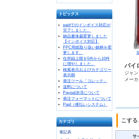
トピックス
paidでのインボイス対応が
完了しました。
納品書体裁変更しました
【インボイス対応】
PPC用紙取り扱い銘柄を変
更します。
住所録上限を5件から10件
に増やしました。
パイロ
検索表示およびカテゴリー
ジャンコ
表示順
メーカ
発注ツール「コレック」
送料について
Paypal決済について
発注フォーマットについて
Paid（後払いシステム）
こする
カテゴリ
筆記具
サ