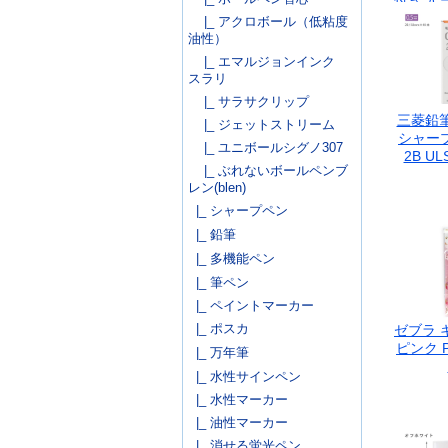
てぴたっ
|_ アクロボール（低粘度
線をひ
油性）
角定
|_ エマルジョンインク
AP
スラリ
|_ サラサクリップ
三菱鉛筆 
|_ ジェットストリーム
シャープ
|_ ユニボールシグノ307
2B UL
|_ ぶれないボールペンブ
レン(blen)
|_ シャープペン
|_ 鉛筆
|_ 多機能ペン
|_ 筆ペン
|_ ペイントマーカー
|_ ポスカ
ゼブラ 
ピンク P
|_ 万年筆
|_ 水性サインペン
|_ 水性マーカー
|_ 油性マーカー
|_ 消せる蛍光ペン