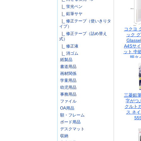
|_ 蛍光ペン
|_ 鉛筆サヤ
|_ 修正テープ（使いきりタ
イプ）
コクヨ 
|_ 修正テープ（詰め替え
ック 
式）
Glass
A4Sサイ
|_ 修正液
ット 中
|_ 消ゴム
明タイ
紙製品
GL20
書道用品
画材関係
学童用品
幼児用品
事務用品
三菱鉛筆
字がつぶ
ファイル
クルト
OA用品
ス ネイ
額・フレーム
55
ボード用品
デスクマット
収納