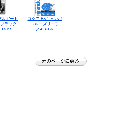
デルガード
コクヨ B5キャンパ
5 ブラック
スルーズリーフ
93-BK
ノ-836BN