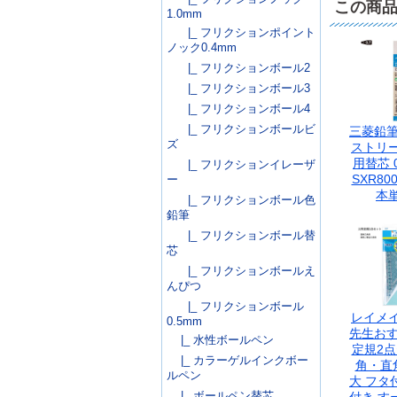
この商
1.0mm
|_ フリクションポイント
ノック0.4mm
|_ フリクションボール2
|_ フリクションボール3
|_ フリクションボール4
|_ フリクションボールビ
三菱鉛筆
ズ
ストリ
用替芯 0
|_ フリクションイレーザ
SXR800
ー
本
|_ フリクションボール色
鉛筆
|_ フリクションボール替
芯
|_ フリクションボールえ
んぴつ
|_ フリクションボール
レイメ
0.5mm
先生おす
|_ 水性ボールペン
定規2点
|_ カラーゲルインクボー
角・直
ルペン
大 フタ
|_ ボールペン替芯
付き す