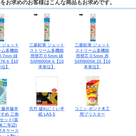
品をお求めのお客様はこんな商品もお求めです。
 ジェット
三菱鉛筆 ジェット
三菱鉛筆 ジェット
ーム多機能
ストリーム多機能
ストリーム多機能
.7mm 緑
用替芯 0.5mm 緑
用替芯 0.5mm 赤
7K.6【10
SXR8005K.6【10
SXR8005K.15【10
単位】
本単位】
本単位】
イ藤井藤井
呉竹 破れにくい半
コニシ ボンド木工
すめ 三角
紙 LA3-5
用ブリスター
セット(直
角二等辺)
付きケース
ーっと動い