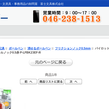
・文房具・事務用品の卸問屋 富士文具株式会社
記具
::
ボールペン
::
消せるボールペン
::
フリクションノック0.5mm
:: パイロッ
ノック0.5赤 P-LFBK23EF-R
商品1/8