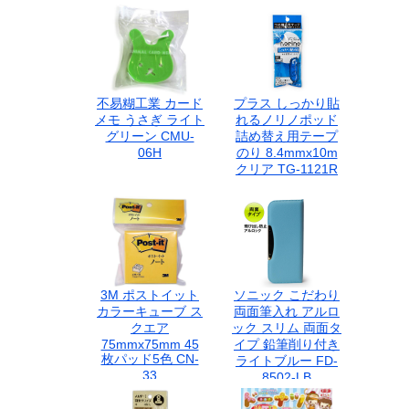
不易糊工業 カード
プラス しっかり貼
メモ うさぎ ライト
れるノリノポッド
グリーン CMU-
詰め替え用テープ
06H
のり 8.4mmx10m
クリア TG-1121R
3M ポストイット
ソニック こだわり
カラーキューブ ス
両面筆入れ アルロ
クエア
ック スリム 両面タ
75mmx75mm 45
イプ 鉛筆削り付き
枚パッド5色 CN-
ライトブルー FD-
33
8502-LB