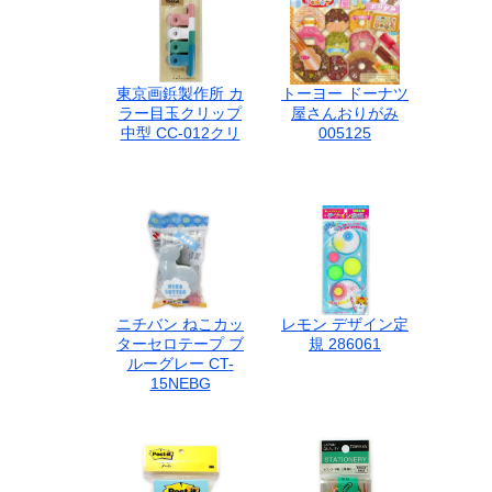
東京画鋲製作所 カ
トーヨー ドーナツ
ラー目玉クリップ
屋さんおりがみ
中型 CC-012クリ
005125
ニチバン ねこカッ
レモン デザイン定
ターセロテープ ブ
規 286061
ルーグレー CT-
15NEBG