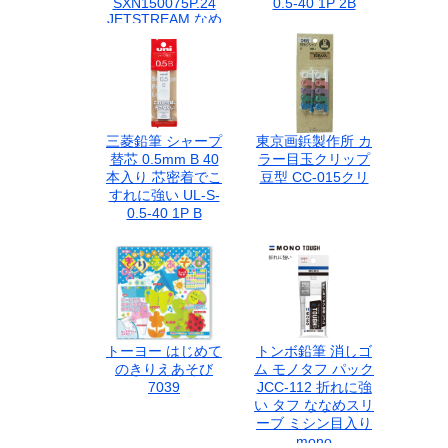
SXN150075P.24
0.5-40 1P 2B
JETSTREAM なめ
らかな書き味 滑る
ような書き味 くっ
きりと濃い描線 速
乾性 耐水性 耐光性
ブリスターパック
三菱鉛筆 シャープ
東京画鋲製作所 カ
替芯 0.5mm B 40
ラー目玉クリップ
本入り 芯密着でこ
豆型 CC-015クリ
すれに強い UL-S-
0.5-40 1P B
トーヨー はじめて
トンボ鉛筆 消しゴ
のきりえあそび
ム モノタフ パック
7039
JCC-112 折れに強
い タフ ななめスリ
ーブ ミシン目入り
mono