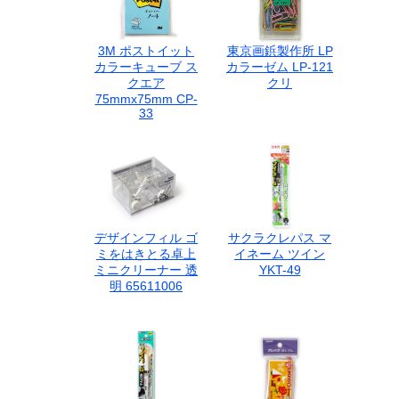
3M ポストイット
東京画鋲製作所 LP
カラーキューブ ス
カラーゼム LP-121
クエア
クリ
75mmx75mm CP-
33
デザインフィル ゴ
サクラクレパス マ
ミをはきとる卓上
イネーム ツイン
ミニクリーナー 透
YKT-49
明 65611006