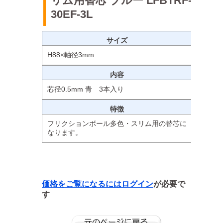
リム用替芯 ブルー LFBTRF-
30EF-3L
サイズ
H88×軸径3mm
内容
芯径0.5mm 青 3本入り
特徴
フリクションボール多色・スリム用の替芯に
なります。
価格をご覧になるには
ログイン
が必要で
す