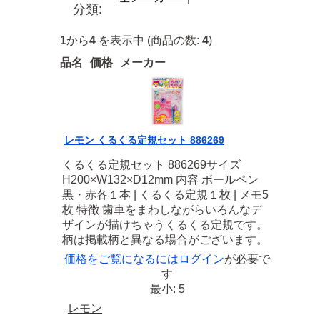
分類:
1
から
4
を表示中 (商品の数:
4
)
品名
価格
メーカー
レモン くるくる定規セット 886269
くるくる定規セット 886269サイズ
H200×W132×D12mm 内容 ボールペン
黒・赤各１本 | くるくる定規１枚 | メモ5
枚 特徴 歯車をまわしながらいろんなデ
ザインが描けちゃうくるくる定規です。
柄は掲載柄と異なる場合がございます。
価格をご覧になるには
ログイン
が必要で
す
最小: 5
レモン