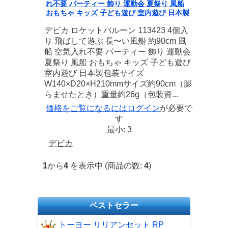
れ不要 パーティー 飾り 運動会 夏祭り 風船
おもちゃ キッズ 子ども遊び 室内遊び 日本製
デビカ ロケットバルーン 113423 4個入
り 飛ばして遊ぶ 長〜い風船 約90cm 風
船 空気入れ不要 パーティー 飾り 運動会
夏祭り 風船 おもちゃ キッズ 子ども遊び
室内遊び 日本製包装サイズ
W140×D20×H210mmサイズ約90cm（膨
らませたとき）重量約26g（包装資...
価格をご覧になるには
ログイン
が必要で
す
最小: 3
デビカ
1
から
4
を表示中 (商品の数:
4
)
ベストセラー
トーヨー リリアンセット RP