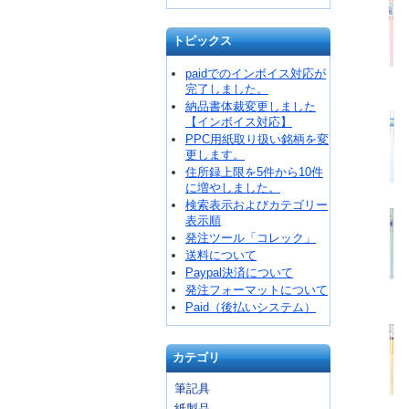
トピックス
paidでのインボイス対応が
完了しました。
納品書体裁変更しました
【インボイス対応】
PPC用紙取り扱い銘柄を変
更します。
住所録上限を5件から10件
に増やしました。
検索表示およびカテゴリー
表示順
発注ツール「コレック」
送料について
Paypal決済について
発注フォーマットについて
Paid（後払いシステム）
カテゴリ
筆記具
紙製品