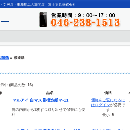
・文房具・事務用品の卸問屋 富士文具株式会社
材関係
:: 模造紙
示中 (商品の数:
16
)
像
品名
価格
マルアイ 白マス目模造紙マ-11
価格をご覧になるに
は
ログイン
が必要で
筒の内側から1枚ずつ取り出せて保管にも便
す
利
最小: 5