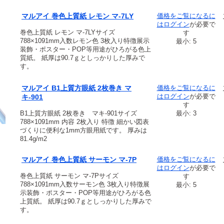
マルアイ 巻色上質紙 レモン マ-7LY
価格をご覧になるに
は
ログイン
が必要で
巻色上質紙 レモン マ-7LYサイズ
す
788×1091mm入数レモン色 3枚入り特徴展示
最小: 5
装飾・ポスター・POP等用途がひろがる色上
質紙。 紙厚は90.7ｇとしっかりした厚みで
す。
マルアイ B1上質方眼紙 2枚巻き マ
価格をご覧になるに
は
ログイン
が必要で
キ-901
す
B1上質方眼紙 2枚巻き マキ-901サイズ
最小: 3
788×1091mm 内容 2枚入り 特徴 細かい図表
づくりに便利な1mm方眼用紙です。 厚みは
81.4g/m2
マルアイ 巻色上質紙 サーモン マ-7P
価格をご覧になるに
は
ログイン
が必要で
巻色上質紙 サーモン マ-7Pサイズ
す
788×1091mm入数サーモン色 3枚入り特徴展
最小: 5
示装飾・ポスター・POP等用途がひろがる色
上質紙。 紙厚は90.7ｇとしっかりした厚みで
す。