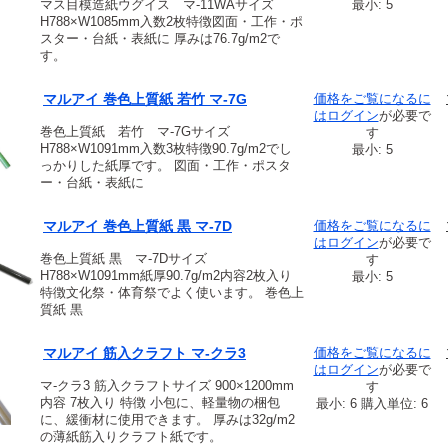
マス目模造紙ウグイス マ-11WAサイズ
最小: 5
H788×W1085mm入数2枚特徴図面・工作・ポ
スター・台紙・表紙に 厚みは76.7g/m2で
す。
マルアイ 巻色上質紙 若竹 マ-7G
価格をご覧になるに
は
ログイン
が必要で
巻色上質紙 若竹 マ-7Gサイズ
す
H788×W1091mm入数3枚特徴90.7g/m2でし
最小: 5
っかりした紙厚です。 図面・工作・ポスタ
ー・台紙・表紙に
マルアイ 巻色上質紙 黒 マ-7D
価格をご覧になるに
は
ログイン
が必要で
巻色上質紙 黒 マ-7Dサイズ
す
H788×W1091mm紙厚90.7g/m2内容2枚入り
最小: 5
特徴文化祭・体育祭でよく使います。 巻色上
質紙 黒
マルアイ 筋入クラフト マ-クラ3
価格をご覧になるに
は
ログイン
が必要で
マ-クラ3 筋入クラフトサイズ 900×1200mm
す
内容 7枚入り 特徴 小包に、軽量物の梱包
最小: 6 購入単位: 6
に、緩衝材に使用できます。 厚みは32g/m2
の薄紙筋入りクラフト紙です。