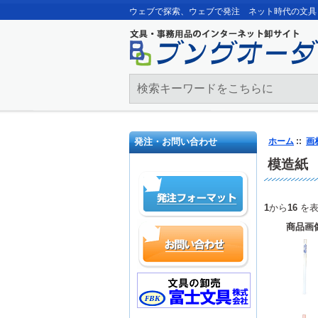
ウェブで探索、ウェブで発注 ネット時代の文具
発注・お問い合わせ
ホーム
::
画
模造紙
1
から
16
を表
商品画