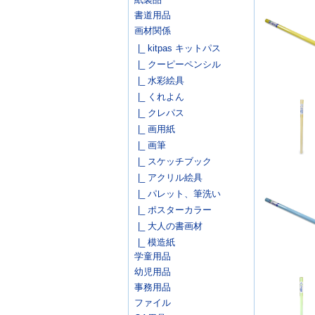
書道用品
画材関係
|_ kitpas キットパス
|_ クーピーペンシル
|_ 水彩絵具
|_ くれよん
|_ クレパス
|_ 画用紙
|_ 画筆
|_ スケッチブック
|_ アクリル絵具
|_ パレット、筆洗い
|_ ポスターカラー
|_ 大人の書画材
|_ 模造紙
学童用品
幼児用品
事務用品
ファイル