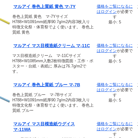
マルアイ 巻色上質紙 黄色 マ-7Y
価格をご覧になるに
は
ログイン
が必要で
巻色上質紙 黄色 マ-7Yサイズ
す
H788×W1091mm紙厚90.7g/m2内容3枚入り
最小: 5
特徴文化祭・体育祭でよく使います。 巻色上
質紙 黄色
マルアイ マス目模造紙クリーム マ-11C
価格をご覧になるに
は
ログイン
が必要で
マス目模造紙クリーム マ-11Cサイズ
す
H788×W1085mm入数2枚特徴図面・工作・ポ
最小: 5
スター・台紙・表紙に 厚みは76.7g/m2で
す。
マルアイ 巻色上質紙 ブルー マ-7B
価格をご覧になるに
は
ログイン
が必要で
巻色上質紙 ブルー マ-7Bサイズ
す
H788×W1091mm紙厚90.7g/m2内容3枚入り
最小: 5
特徴文化祭・体育祭でよく使います。 巻色上
質紙 ブルー
マルアイ マス目模造紙ウグイス
価格をご覧になるに
は
ログイン
が必要で
マ-11WA
す