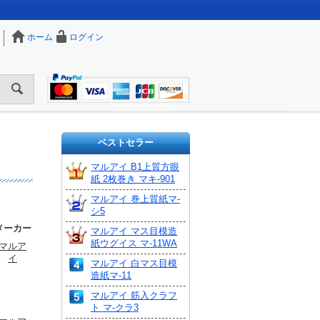
ホーム
ログイン
ベストセラー
マルアイ B1上質方眼
紙 2枚巻き マキ-901
マルアイ 巻上質紙マ-
シ5
メーカー
マルアイ マス目模造
紙ウグイス マ-11WA
マルア
イ
マルアイ 白マス目模
造紙マ-11
マルアイ 筋入クラフ
ト マ-クラ3