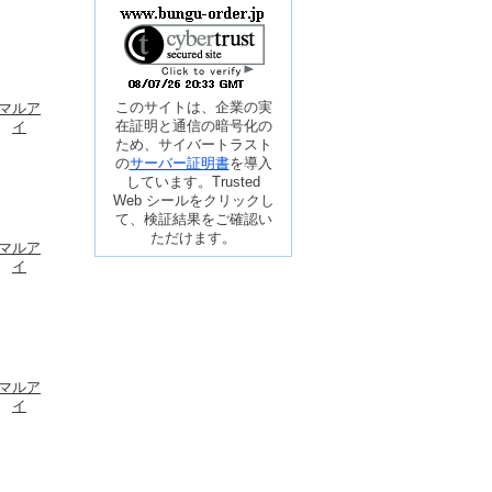
このサイトは、企業の実
マルア
在証明と通信の暗号化の
イ
ため、サイバートラスト
の
サーバー証明書
を導入
しています。Trusted
Web シールをクリックし
て、検証結果をご確認い
ただけます。
マルア
イ
マルア
イ