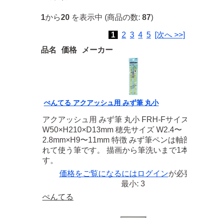
1
から
20
を表示中 (商品の数:
87
)
1
2
3
4
5
[次へ >>]
品名
価格
メーカー
ぺんてる アクアッシュ用 みず筆 丸小
アクアッシュ用 みず筆 丸小 FRH-Fサイズ
W50×H210×D13mm 穂先サイズ W2.4〜
2.8mm×H9〜11mm 特徴 みず筆ペンは軸部に水を
れて使う筆です。 描画から筆洗いまで1本で行え
す。
価格をご覧になるには
ログイン
が必要です
最小: 3
ぺんてる