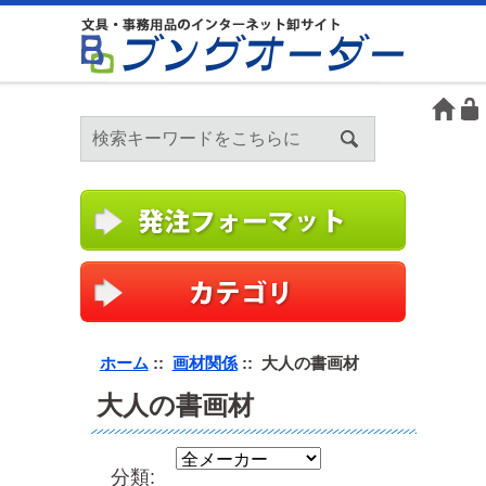
ホーム
::
画材関係
:: 大人の書画材
大人の書画材
分類: