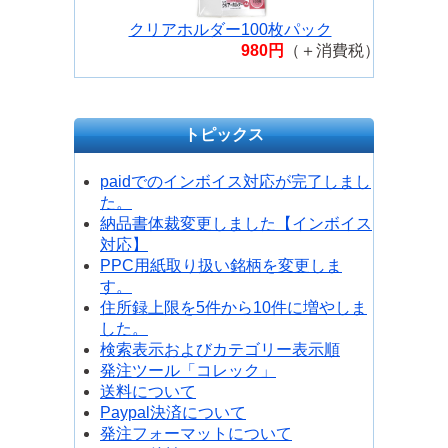
035
クリアホルダー100枚パック
980円
（＋消費税）
トピックス
paidでのインボイス対応が完了しまし
た。
納品書体裁変更しました【インボイス
対応】
PPC用紙取り扱い銘柄を変更しま
す。
住所録上限を5件から10件に増やしま
した。
検索表示およびカテゴリー表示順
発注ツール「コレック」
送料について
Paypal決済について
発注フォーマットについて