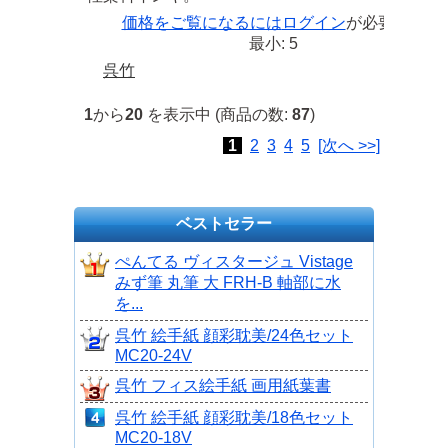
価格をご覧になるには
ログイン
が必要です
最小: 5
呉竹
1
から
20
を表示中 (商品の数:
87
)
1
2
3
4
5
[次へ >>]
ベストセラー
ぺんてる ヴィスタージュ Vistage
みず筆 丸筆 大 FRH-B 軸部に水
を...
呉竹 絵手紙 顔彩耽美/24色セット
MC20-24V
呉竹 フィス絵手紙 画用紙葉書
呉竹 絵手紙 顔彩耽美/18色セット
MC20-18V