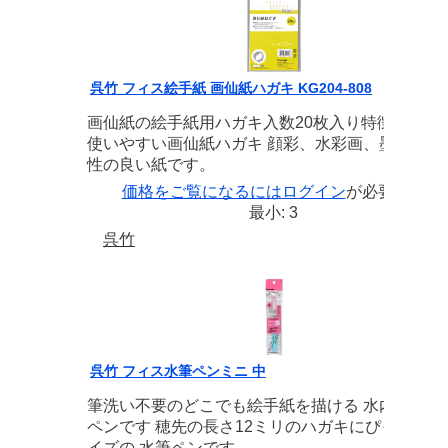
呉竹 フィス絵手紙 画仙紙ハガキ KG204-808
画仙紙の絵手紙用ハガキ入数20枚入り特徴初心者
使いやすい画仙紙ハガキ 顔彩、水彩画、墨などに
性の良い紙です。
価格をご覧になるには
ログイン
が必要です
最小: 3
呉竹
呉竹 フィス水筆ペンミニ 中
筆洗い不要のどこでも絵手紙を描ける 水内蔵型の
ペンです 穂先の長さ12ミリのハガキにぴったりサ
イズの 水筆ペンです。