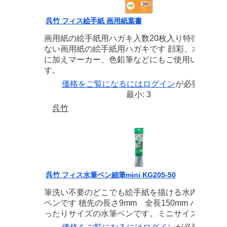
呉竹 フィス絵手紙 画用紙葉書
画用紙の絵手紙用ハガキ入数20枚入り特徴にじみ
ない画用紙の絵手紙用ハガキです 顔彩、水彩画、
に加えマーカー、色鉛筆などにもご使用いただけ
す。
価格をご覧になるには
ログイン
が必要です
最小: 3
呉竹
呉竹 フィス水筆ペン細筆mini KG205-50
筆洗い不要のどこでも絵手紙を描ける水内蔵型の
ペンです 穂先の長さ9mm 全長150mm ハガキに
ったりサイズの水筆ペンです。ミニサイズ