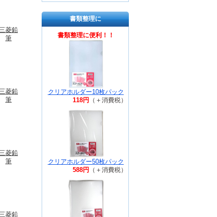
書類整理に
三菱鉛
書類整理に便利！！
筆
三菱鉛
クリアホルダー10枚パック
筆
118円
（＋消費税）
三菱鉛
筆
クリアホルダー50枚パック
588円
（＋消費税）
三菱鉛