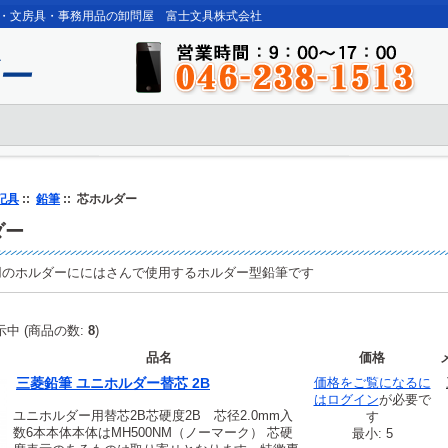
・文房具・事務用品の卸問屋 富士文具株式会社
記具
::
鉛筆
:: 芯ホルダー
ダー
用のホルダーににはさんで使用するホルダー型鉛筆です
中 (商品の数:
8
)
品名
価格
三菱鉛筆 ユニホルダー替芯 2B
価格をご覧になるに
は
ログイン
が必要で
ユニホルダー用替芯2B芯硬度2B 芯径2.0mm入
す
数6本本体本体はMH500NM（ノーマーク） 芯硬
最小: 5