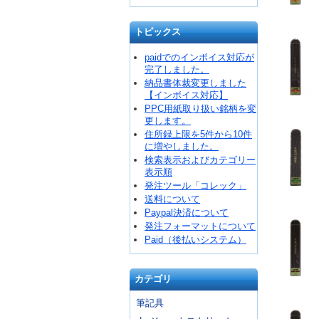
トピックス
paidでのインボイス対応が
完了しました。
納品書体裁変更しました
【インボイス対応】
PPC用紙取り扱い銘柄を変
更します。
住所録上限を5件から10件
に増やしました。
検索表示およびカテゴリー
表示順
発注ツール「コレック」
送料について
Paypal決済について
発注フォーマットについて
Paid（後払いシステム）
カテゴリ
筆記具