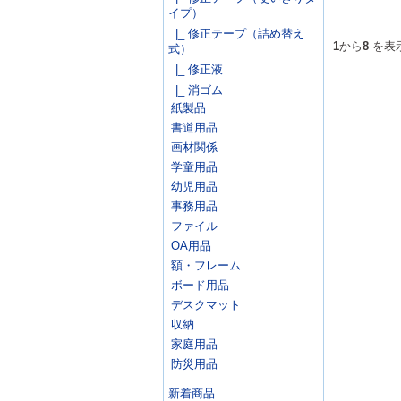
イプ）
|_ 修正テープ（詰め替え
1
から
8
を表示
式）
|_ 修正液
|_ 消ゴム
紙製品
書道用品
画材関係
学童用品
幼児用品
事務用品
ファイル
OA用品
額・フレーム
ボード用品
デスクマット
収納
家庭用品
防災用品
新着商品...