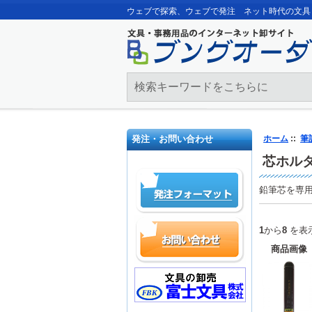
ウェブで探索、ウェブで発注 ネット時代の文具
発注・お問い合わせ
ホーム
::
筆
芯ホル
鉛筆芯を専
1
から
8
を表示
商品画像