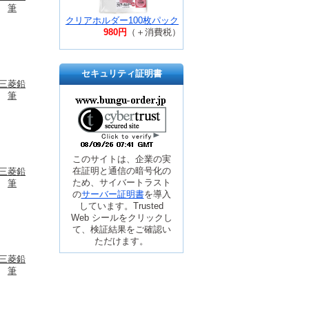
筆
クリアホルダー100枚パック
980円
（＋消費税）
セキュリティ証明書
三菱鉛
筆
このサイトは、企業の実
在証明と通信の暗号化の
三菱鉛
ため、サイバートラスト
筆
の
サーバー証明書
を導入
しています。Trusted
Web シールをクリックし
て、検証結果をご確認い
ただけます。
三菱鉛
筆